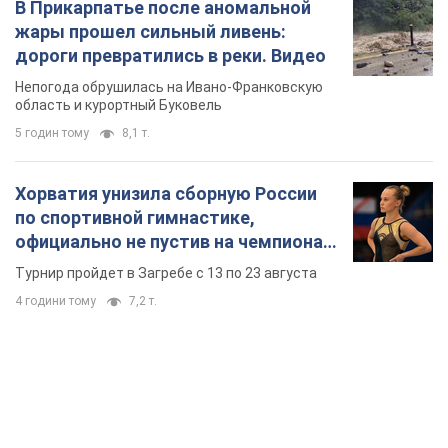
В Прикарпатье после аномальной
жары прошел сильный ливень:
дороги превратились в реки. Видео
Непогода обрушилась на Ивано-Франковскую
область и курортный Буковель
5 годин тому
8,1 т.
Хорватия унизила сборную России
по спортивной гимнастике,
официально не пустив на чемпионат
Европы основных спортсменов
Турнир пройдет в Загребе с 13 по 23 августа
4 години тому
7,2 т.