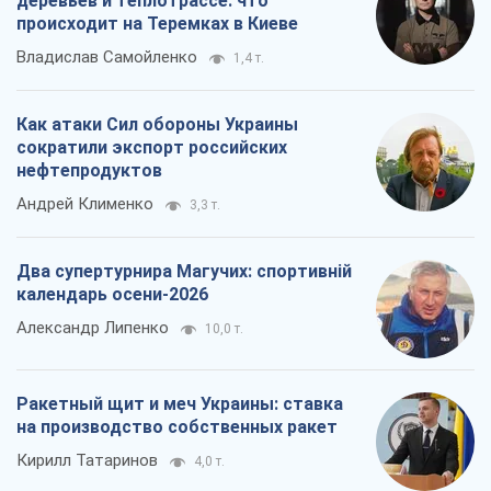
деревьев и теплотрассе: что
происходит на Теремках в Киеве
Владислав Самойленко
1,4 т.
Как атаки Сил обороны Украины
сократили экспорт российских
нефтепродуктов
Андрей Клименко
3,3 т.
Два супертурнира Магучих: спортивній
календарь осени-2026
Александр Липенко
10,0 т.
Ракетный щит и меч Украины: ставка
на производство собственных ракет
Кирилл Татаринов
4,0 т.