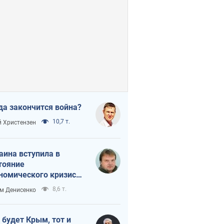
да закончится война?
10,7 т.
 Христензен
аина вступила в
тояние
номического кризиса.
ь ли свет в конце
8,6 т.
м Денисенко
неля?
 будет Крым, тот и