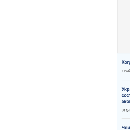
Ког
Юрий
Укр
сос
эко
Ест
Вади
тун
Чей