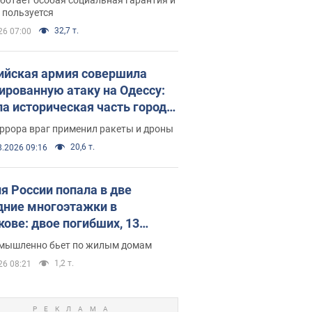
е поселился
 пользуется
32,7 т.
26 07:00
ийская армия совершила
ированную атаку на Одессу:
ла историческая часть города,
 пострадавшие. Фото и видео
ррора враг применил ракеты и дроны
20,6 т.
8.2026 09:16
я России попала в две
дние многоэтажки в
кове: двое погибших, 13
радавших
умышленно бьет по жилым домам
1,2 т.
26 08:21