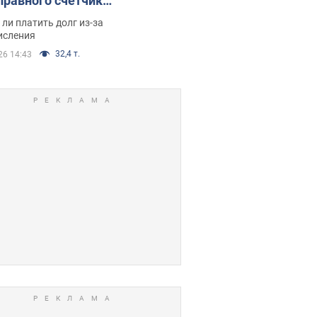
правного счетчика:
я вынес
ли платить долг из-за
иданное решение
исления
32,4 т.
26 14:43