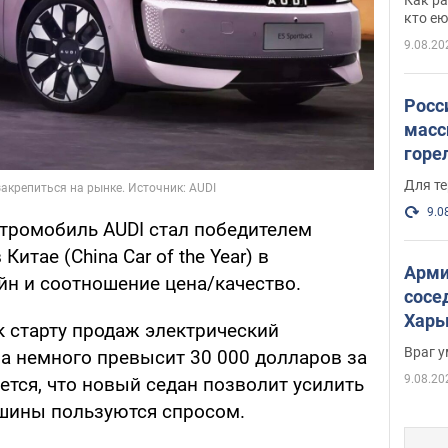
и гд
кто ею
9.08.20
Росс
масс
горе
есть
Для те
9.0
ктромобиль AUDI стал победителем
итае (China Car of the Year) в
Арми
йн и соотношение цена/качество.
сосе
Харь
к старту продаж электрический
пост
Враг 
на немного превысит 30 000 долларов за
9.08.20
тся, что новый седан позволит усилить
ашины пользуются спросом.