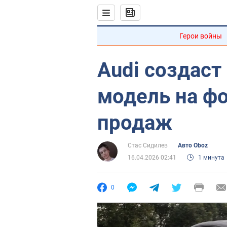
Герои войны
Audi создаст
модель на ф
продаж
Стас Сидилев
Авто Oboz
16.04.2026 02:41
1 минута
0