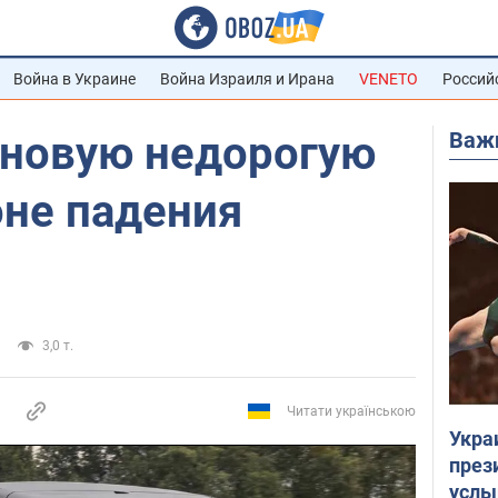
Война в Украине
Война Израиля и Ирана
VENETO
Россий
Важ
 новую недорогую
оне падения
3,0 т.
Читати українською
Укра
през
услы