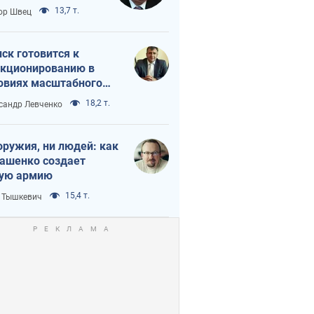
 тайный план
13,7 т.
ор Швец
мпа и Путина?
ск готовится к
кционированию в
овиях масштабного
нного кризиса
18,2 т.
сандр Левченко
оружия, ни людей: как
ашенко создает
ую армию
15,4 т.
 Тышкевич