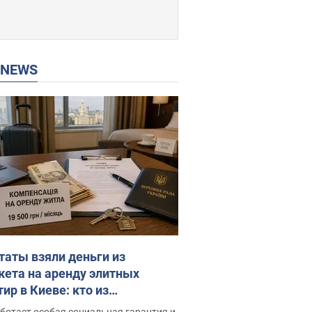
P NEWS
таты взяли деньги из
ета на аренду элитных
ир в Киеве: кто из
аментариев просил средства
ботает особая социальная гарантия и