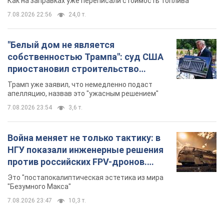
Как на заправках уже переписали стоимость топлива
7.08.2026 22:56
24,0 т.
"Белый дом не является
собственностью Трампа": суд США
приостановил строительство
бального зала стоимостью 400 млн
Трамп уже заявил, что немедленно подаст
долларов
апелляцию, назвав это "ужасным решением"
7.08.2026 23:54
3,6 т.
Война меняет не только тактику: в
НГУ показали инженерные решения
против российских FPV-дронов.
Фото
Это "постапокалиптическая эстетика из мира
"Безумного Макса"
7.08.2026 23:47
10,3 т.