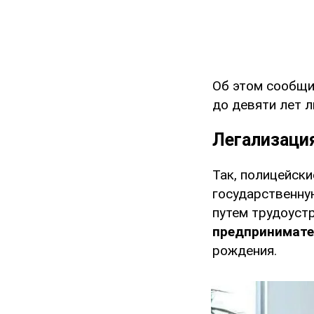
Об этом сообщ
до девяти лет 
Легализация
Так, полицейск
государственну
путем трудоуст
предпринимат
рождения.