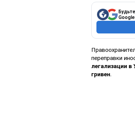
Будьте
Google
Правоохраните
переправки ино
легализации в 
гривен
.