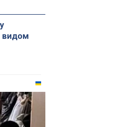
у
д видом