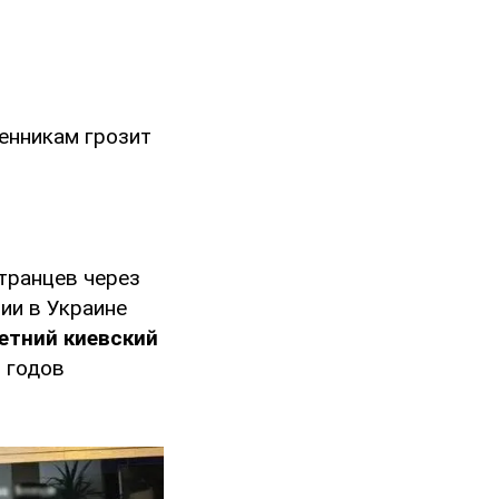
енникам грозит
транцев через
ии в Украине
летний киевский
3 годов