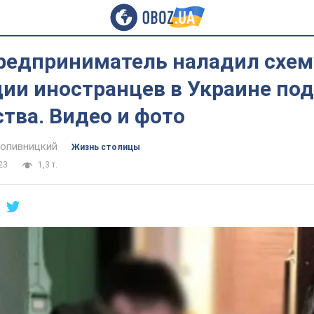
предприниматель наладил схем
ции иностранцев в Украине по
тва. Видео и фото
опивницкий
Жизнь столицы
23
1,3 т.