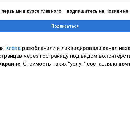
 первыми в курсе главного – подпишитесь на Новини на
Подписаться
ли
Киева
разоблачили и ликвидировали канал нез
странцев через госграницу под видом волонтерств
Украине
. Стоимость таких "услуг" составляла
поч