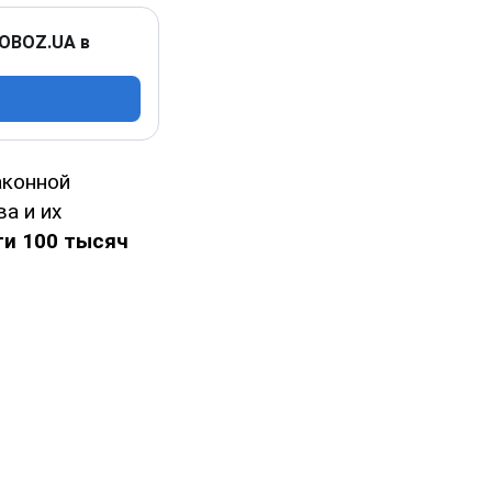
 OBOZ.UA в
аконной
а и их
ти 100 тысяч