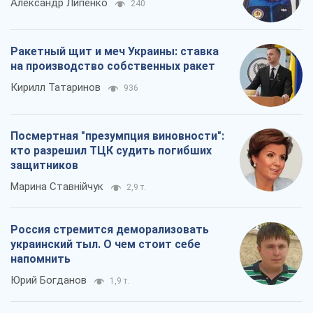
Александр Липенко
240
Ракетный щит и меч Украины: ставка
на производство собственных ракет
Кирилл Татаринов
936
Посмертная "презумпция виновности":
кто разрешил ТЦК судить погибших
защитников
Марина Ставнійчук
2,9 т.
Россия стремится деморализовать
украинский тыл. О чем стоит себе
напомнить
Юрий Богданов
1,9 т.