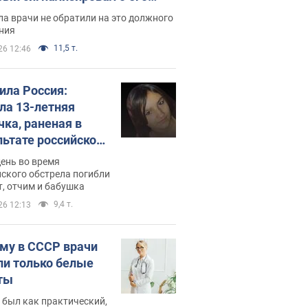
ессивном" раке
а врачи не обратили на это должного
ния
11,5 т.
26 12:46
била Россия:
ла 13-летняя
чка, раненая в
льтате российской
и на Сумскую
день во время
сть. Фото
ского обстрела погибли
т, отчим и бабушка
9,4 т.
26 12:13
му в СССР врачи
ли только белые
ты
 был как практический,