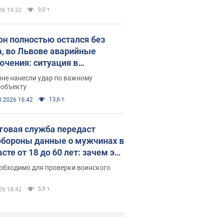
9,0 т.
26 19:32
он полностью остался без
а, во Львове аварийные
ючения: ситуация в
госистеме 6 августа
яне нанесли удар по важному
ообъекту
13,6 т.
8.2026 16:42
говая служба передаст
бороны данные о мужчинах в
сте от 18 до 60 лет: зачем это
о
еобходимо для проверки воинского
5,9 т.
26 18:42