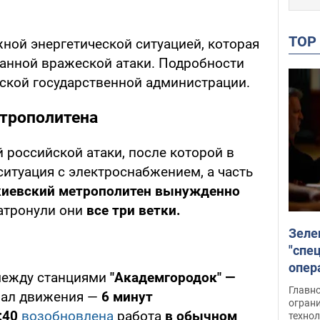
TO
ной энергетической ситуацией, которая
анной вражеской атаки. Подробности
дской государственной администрации.
етрополитена
 российской атаки, после которой в
итуация с электроснабжением, а часть
киевский метрополитен вынужденно
Затронули они
все три ветки.
Зеле
"спе
опер
между станциями
"Академгородок" —
зада
Главн
рвал движения —
6 минут
огран
7:40
возобновлена
работа
в обычном
техно