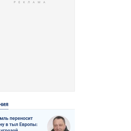
ения
мль переносит
ну в тыл Европы:
 угрозой