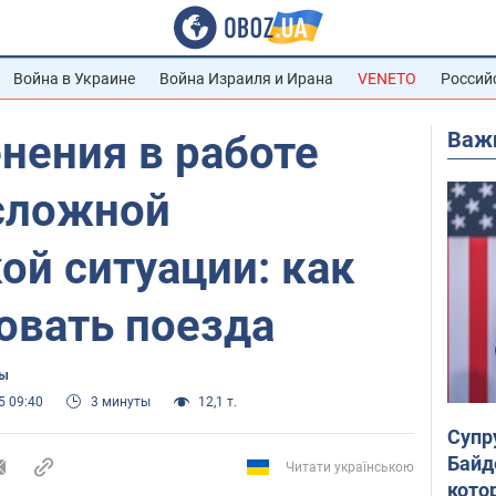
Война в Украине
Война Израиля и Ирана
VENETO
Россий
Важ
нения в работе
 сложной
ой ситуации: как
овать поезда
цы
5 09:40
3 минуты
12,1 т.
Супр
Байд
Читати українською
кото