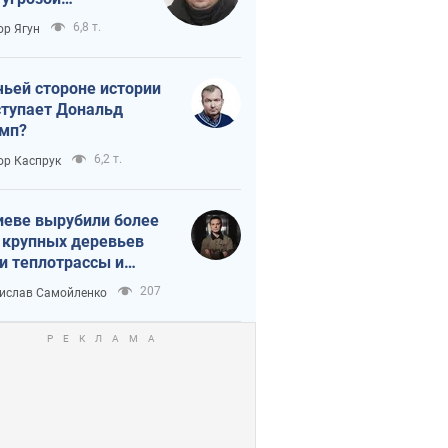
тическая
6,8 т.
ор Ягун
истика
чьей стороне истории
тупает Дональд
мп?
6,2 т.
ор Каспрук
иеве вырубили более
 крупных деревьев
и теплотрассы и
реки Генплану
207
ислав Самойленко