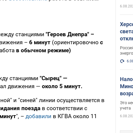
6.08.20
Херс
свет
между станциями
"Героев Днепра" –
откл
движения –
6 минут
(ориентировочно
с
энер
Росси
абота
в обычном режиме)
энерг
6.0
жду станциями
"Сырец" —
Нало
вал движения —
около 5 минут.
Мино
возра
ной" и "синей" линии осуществляется в
нужн
Это н
идания поезда
в соответствии с
учета
 минут
", –
добавили
в КГВА около 11
6.08.20