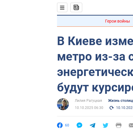
Герои войны
В Киеве изме
метро из-за
энергетическ
будут курсир
Лилия Рагуцкая
Жизнь столи
10.10.2025 06:30
10.10.202
60