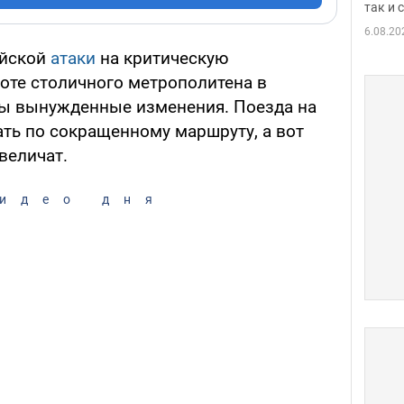
так и
6.08.20
ийской
атаки
на критическую
боте столичного метрополитена в
ены вынужденные изменения. Поезда на
ать по сокращенному маршруту, а вот
величат.
идео дня