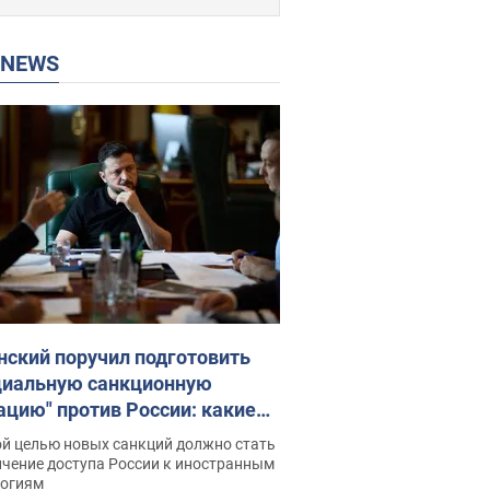
P NEWS
нский поручил подготовить
циальную санкционную
ацию" против России: какие
чи поставил президент. Фото
ой целью новых санкций должно стать
ичение доступа России к иностранным
логиям