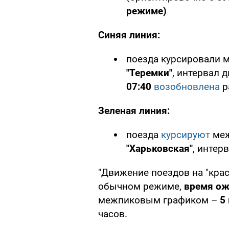
режиме)
Синяя линия:
поезда курсировали 
"Теремки"
, интервал 
07:40
возобновлена
р
Зеленая линия:
поезда
курсируют
ме
"Харьковская"
, интер
"Движение поездов на "крас
обычном режиме,
время ож
межпиковым графиком –
5
часов.