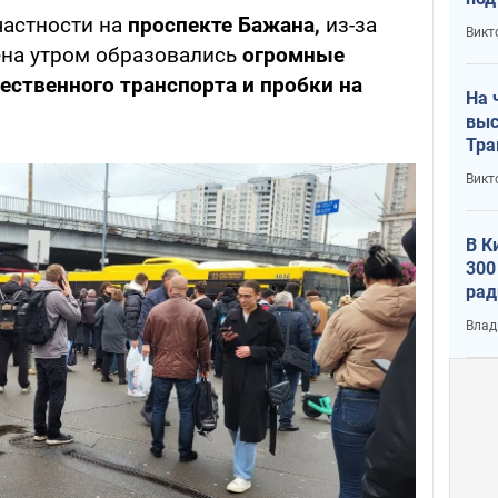
кри
частности на
проспекте Бажана,
из-за
Викт
лог
ена утром образовались
огромные
ественного транспорта и пробки на
На 
выс
Тра
Викт
В К
300
рад
воп
Влад