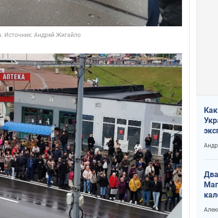
Как
Укр
экс
неф
Андр
Два
Маг
кал
Алек