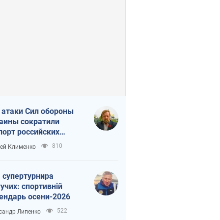
 атаки Сил обороны
аины сократили
порт российских
тепродуктов
810
ей Клименко
 супертурнира
учих: спортивній
ендарь осени-2026
522
сандр Липенко