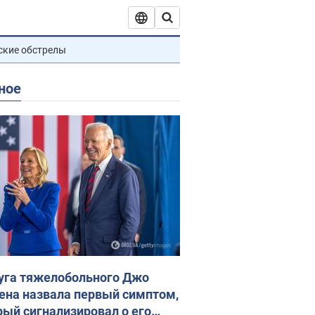
ские обстрелы
ное
уга тяжелобольного Джо
ена назвала первый симптом,
рый сигнализировал о его