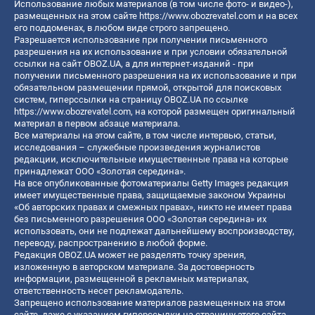
Использование любых материалов (в том числе фото- и видео-),
размещенных на этом сайте
https://www.obozrevatel.com
и на всех
его поддоменах, в любом виде строго запрещено.
Разрешается использование при получении письменного
разрешения на их использование и при условии обязательной
ссылки на сайт OBOZ.UA, а для интернет-изданий - при
получении письменного разрешения на их использование и при
обязательном размещении прямой, открытой для поисковых
систем, гиперссылки на страницу OBOZ.UA по ссылке
https://www.obozrevatel.com
, на которой размещен оригинальный
материал в первом абзаце материала.
Все материалы на этом сайте, в том числе интервью, статьи,
исследования – служебные произведения журналистов
редакции, исключительные имущественные права на которые
принадлежат ООО «Золотая середина».
На все опубликованные фотоматериалы Getty Images редакция
имеет имущественные права, защищаемые законом Украины
«Об авторских правах и смежных правах», никто не имеет права
без письменного разрешения ООО «Золотая середина» их
использовать, они не подлежат дальнейшему воспроизводству,
переводу, распространению в любой форме.
Редакция OBOZ.UA может не разделять точку зрения,
изложенную в авторском материале. За достоверность
информации, размещенной в рекламных материалах,
ответственность несет рекламодатель.
Запрещено использование материалов размещенных на этом
сайте, даже с указанием гиперссылки на страницу этого сайта,