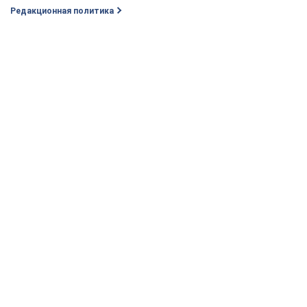
Редакционная политика
Жми! Подписывайся! Читай только лучшее!
Подписаться
Подписаться