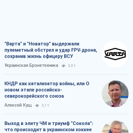
КНДР как катализатор войны, или О
новом этапе российско-
северокорейского союза
Алексей Кущ
3,1 т.
Выход в элиту ЧМ и триумф "Сокола":
что происходит в украинском хоккее
Александр Липенко
1,1 т.
Что ожидает украинцев в 2026-2028
годах? Основные выводы из новых
прогнозов от НБУ
Василий Фурман
21,6 т.
Все мнения