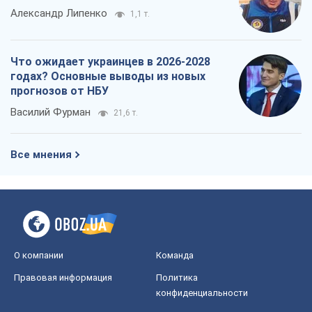
О компании
Команда
Правовая информация
Политика
конфиденциальности
Реклама на сайте
Документы
Редакционная политика
Журналисты OBOZ.UA на месте
событий
OBOZ.UA
Политика
Мир
Расследования
Блоги
Общество