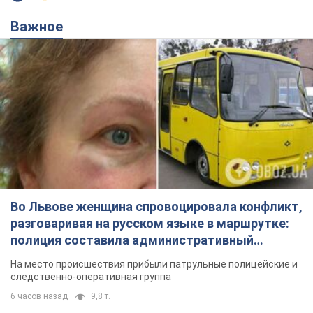
Во Львове женщина спровоцировала конфликт,
разговаривая на русском языке в маршрутке:
полиция составила административный
протокол. Видео
На место происшествия прибыли патрульные полицейские и
следственно-оперативная группа
6 часов назад
9,8 т.
"Воюют, потому что глупы": в
Черновцах водитель автобуса
проявил неуважение к украинским
военным и поплатился за это.
Водителя уволили после конфликта с
Видео
пассажирами и оскорблений в адрес военных
9 часов назад
8,6 т.
"Не следит за сексуальностью": в
Киеве консультант салона красоты