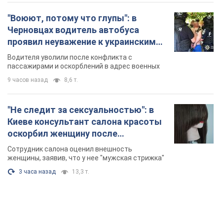
оскорбил женщину после
химиотерапии, разгорелся скандал.
Сотрудник салона оценил внешность
Фото
женщины, заявив, что у нее "мужская стрижка"
3 часа назад
13,3 т.
TOP NEWS