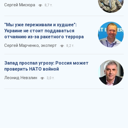
Леонид Невзлин
3,0 т.
"Варта" и "Новатор" выдержали
пулеметный обстрел и удар FPV-дрона,
сохранив жизнь офицеру ВСУ
Украинская Бронетехника
3,0 т.