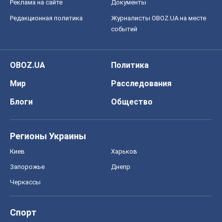
Регионы Украины
Киев
Харьков
Запорожье
Днепр
Черкассы
Спорт
Футбол
Баскетбол
Хоккей
Бокс
Формула-1
Моя школа
ГДЗ
Учебники
Онлайн уроки
ДПА
ЗНО
НМТ
СНГ решебники