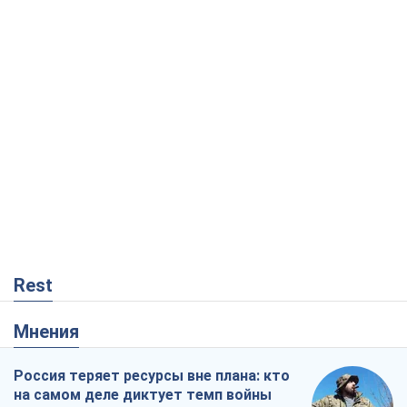
Rest
Мнения
Россия теряет ресурсы вне плана: кто
на самом деле диктует темп войны
Сергей Мисюра
8,7 т.
"Мы уже переживали и худшее":
Украине не стоит поддаваться
отчаянию из-за ракетного террора
Сергей Марченко, эксперт
8,2 т.
Запад проспал угрозу: Россия может
проверить НАТО войной