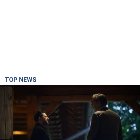
Зеленский впервые прибыл в Сербию:
запланирована встреча с Вучичем и не только.
Видео
Это первый визит главы государства в Белград
2 часа назад
75,0 т.
"Верните Федорова": в городах Украины уже
23-й день подряд проходят массовые митинги