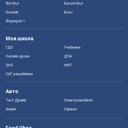
Авто
Тест Драйв
Электромобили
Акции
Сервис
Food Oboz
Рецепты
Напитки
Диеты
Экономика
Рынки и компании
Mакроэкономика
MedOboz
Новости медицины
MAMACLUB