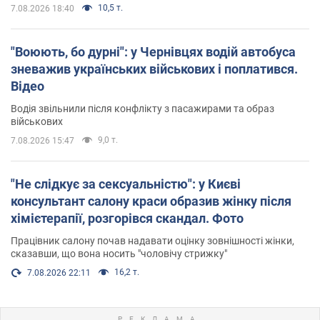
10,5 т.
7.08.2026 18:40
"Воюють, бо дурні": у Чернівцях водій автобуса
зневажив українських військових і поплатився.
Відео
Водія звільнили після конфлікту з пасажирами та образ
військових
9,0 т.
7.08.2026 15:47
"Не слідкує за сексуальністю": у Києві
консультант салону краси образив жінку після
хімієтерапії, розгорівся скандал. Фото
Працівник салону почав надавати оцінку зовнішності жінки,
сказавши, що вона носить "чоловічу стрижку"
16,2 т.
7.08.2026 22:11