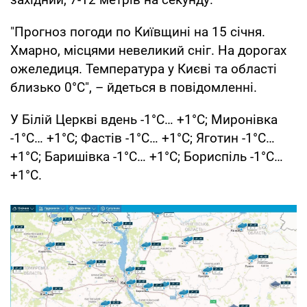
"Прогноз погоди по Київщині на 15 січня.
Хмарно, місцями невеликий сніг. На дорогах
ожеледиця. Температура у Києві та області
близько 0°С", – йдеться в повідомленні.
У Білій Церкві вдень -1°С… +1°С; Миронівка
-1°С… +1°С; Фастів -1°С… +1°С; Яготин -1°С…
+1°С; Баришівка -1°С… +1°С; Бориспіль -1°С…
+1°С.