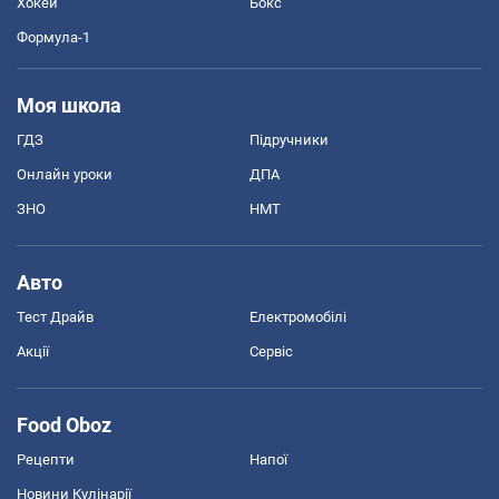
Хокей
Бокс
Формула-1
Моя школа
ГДЗ
Підручники
Онлайн уроки
ДПА
ЗНО
НМТ
Авто
Тест Драйв
Електромобілі
Акції
Сервіс
Food Oboz
Рецепти
Напої
Новини Кулінарії