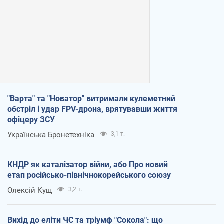
"Варта" та "Новатор" витримали кулеметний
обстріл і удар FPV-дрона, врятувавши життя
офіцеру ЗСУ
Українська Бронетехніка
3,1 т.
КНДР як каталізатор війни, або Про новий
етап російсько-північнокорейського союзу
Олексій Кущ
3,2 т.
Вихід до еліти ЧС та тріумф "Сокола": що