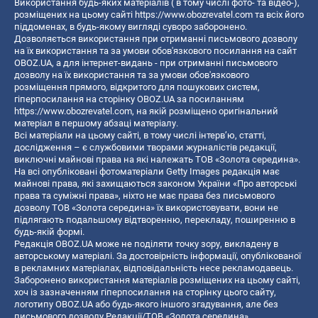
Використання будь-яких матеріалів ( в тому числі фото- та відео-),
розміщених на цьому сайті
https://www.obozrevatel.com
та всіх його
піддоменах, в будь-якому вигляді суворо заборонено.
Дозволяється використання при отриманні письмового дозволу
на їх використання та за умови обов'язкового посилання на сайт
OBOZ.UA, а для інтернет-видань - при отриманні письмового
дозволу на їх використання та за умови обов'язкового
розміщення прямого, відкритого для пошукових систем,
гіперпосилання на сторінку OBOZ.UA за посиланням
https://www.obozrevatel.com
, на якій розміщено оригінальний
матеріал в першому абзаці матеріалу.
Всі матеріали на цьому сайті, в тому числі інтерв’ю, статті,
дослідження – є службовими творами журналістів редакції,
виключні майнові права на які належать ТОВ «Золота середина».
На всі опубліковані фотоматеріали Getty Images редакція має
майнові права, які захищаються законом України «Про авторські
права та суміжні права», ніхто не має права без письмового
дозволу ТОВ «Золота середина» їх використовувати, вони не
підлягають подальшому відтворенню, перекладу, поширенню в
будь-якій формі.
Редакція OBOZ.UA може не поділяти точку зору, викладену в
авторському матеріалі. За достовірність інформації, опублікованої
в рекламних матеріалах, відповідальність несе рекламодавець.
Заборонено використання матеріалів розміщених на цьому сайті,
хоч із зазначенням гіперпосилання на сторінку цього сайту,
логотипу OBOZ.UA або будь-якого іншого згадування, але без
письмового дозволу Редакції/ТОВ «Золота середина»