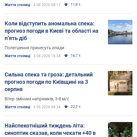
11,9 т.
Життя столиці
4.08.2026 08:11
Коли відступить аномальна спека:
прогноз погоди в Києві та області на
п’ять діб
Полегшення принесуть опади
16,7 т.
Життя столиці
3.08.2026 16:34
Сильна спека та гроза: детальний
прогноз погоди по Київщині на 3
серпня
Вітер змінних напрямків, 3-8 м/с
22,7 т.
Життя столиці
3.08.2026 08:34
Найспекотніший тиждень літа:
синоптик сказав, коли чекати +40 в