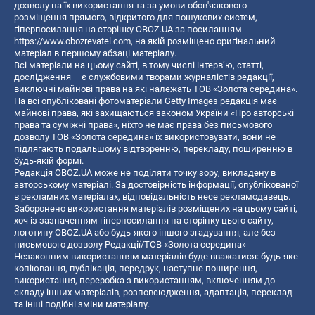
дозволу на їх використання та за умови обов'язкового
розміщення прямого, відкритого для пошукових систем,
гіперпосилання на сторінку OBOZ.UA за посиланням
https://www.obozrevatel.com
, на якій розміщено оригінальний
матеріал в першому абзаці матеріалу.
Всі матеріали на цьому сайті, в тому числі інтерв’ю, статті,
дослідження – є службовими творами журналістів редакції,
виключні майнові права на які належать ТОВ «Золота середина».
На всі опубліковані фотоматеріали Getty Images редакція має
майнові права, які захищаються законом України «Про авторські
права та суміжні права», ніхто не має права без письмового
дозволу ТОВ «Золота середина» їх використовувати, вони не
підлягають подальшому відтворенню, перекладу, поширенню в
будь-якій формі.
Редакція OBOZ.UA може не поділяти точку зору, викладену в
авторському матеріалі. За достовірність інформації, опублікованої
в рекламних матеріалах, відповідальність несе рекламодавець.
Заборонено використання матеріалів розміщених на цьому сайті,
хоч із зазначенням гіперпосилання на сторінку цього сайту,
логотипу OBOZ.UA або будь-якого іншого згадування, але без
письмового дозволу Редакції/ТОВ «Золота середина»
Незаконним використанням матеріалів буде вважатися: будь-яке
копiювання, публiкацiя, передрук, наступне поширення,
використання, переробка з використанням, включенням до
складу інших матеріалів, розповсюдження, адаптація, переклад
та інші подібні зміни матеріалу.