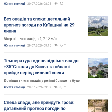
4,6 т.
Життя столиці
30.07.2026 08:26
Без опадів та спеки: детальний
прогноз погоди по Київщині на 29
липня
Вітер північно-західний, 7-12 м/с
7,2 т.
Життя столиці
29.07.2026 08:15
Температура вдень підніметься до
+35°С: коли до Києва та області
прийде період сильної спеки
До кінця тижня опадів у регіоні більше не буде
3,3 т.
Життя столиці
28.07.2026 09:39
Спека спаде, але прийдуть грози:
детальний прогноз погоди по