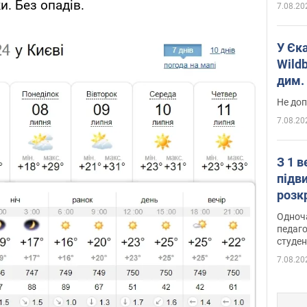
и. Без опадів.
7.08.20
У Єк
Wildb
дим. 
Не доп
7.08.20
З 1 
підв
розк
Одноч
педаго
студен
7.08.20