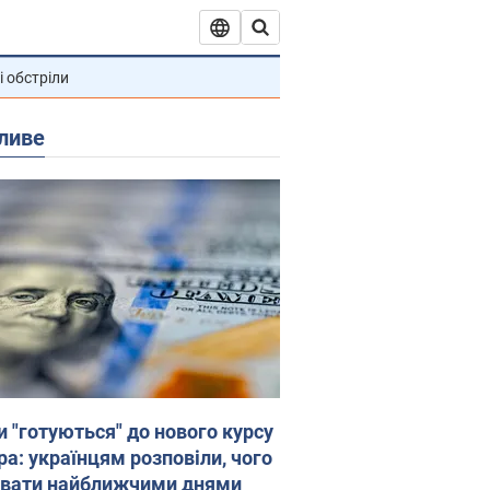
і обстріли
ливе
и "готуються" до нового курсу
ра: українцям розповіли, чого
увати найближчими днями