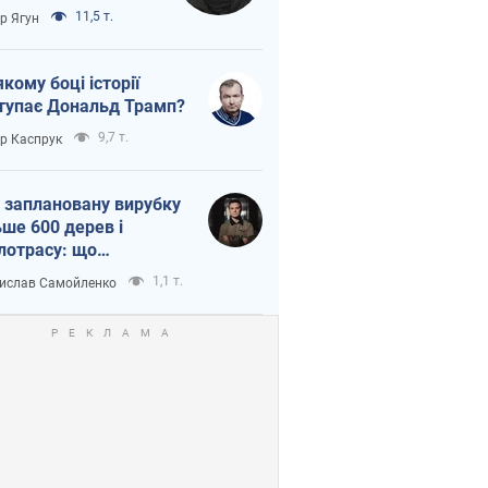
тична логістика
11,5 т.
ор Ягун
якому боці історії
тупає Дональд Трамп?
9,7 т.
ор Каспрук
 заплановану вирубку
ьше 600 дерев і
лотрасу: що
бувається на Теремках
1,1 т.
ислав Самойленко
иєві