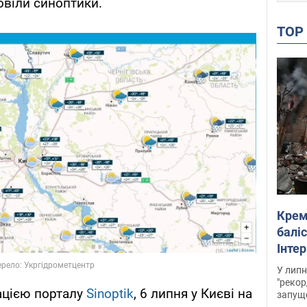
повіли синоптики.
TO
Крем
баліс
Інте
У липн
"рекор
ацією порталу
Sinoptik
, 6 липня у Києві на
запуще