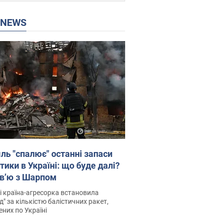
P NEWS
ль "спалює" останні запаси
тики в Україні: що буде далі?
рв’ю з Шарпом
і країна-агресорка встановила
д" за кількістю балістичних ракет,
них по Україні