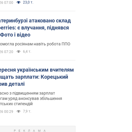
23,0 т.
26 07:00
атеринбурзі атаковано склад
erries: є влучання, піднявся
Фото і відео
омогла росіянам навіть робота ППО
6,4 т.
26 07:20
вересня українським вчителям
ищать зарплати: Корецький
рив деталі
асно з підвищенням зарплат
гам уряд анонсував збільшення
тських стипендій
7,9 т.
26 00:29