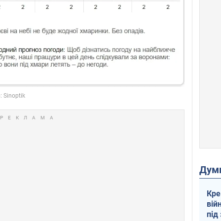
Дум
Кре
вій
під