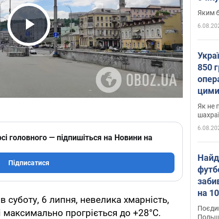
Яким б
6.08.20
Play Video
Укра
850 г
опера
цими
Як не 
шахра
6.08.20
сі головного — підпишіться на Новини на
Найд
Підписатися
футб
заби
на 10
 в суботу, 6 липня, невелика хмарність,
Віде
Поєдин
ні максимально прогріється до +28°С.
Польщ