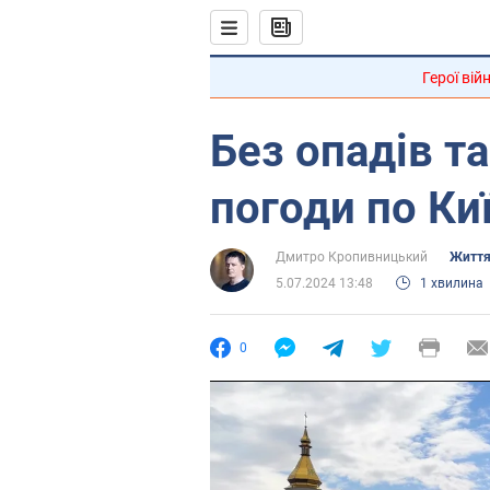
Герої вій
Без опадів та
погоди по Ки
Дмитро Кропивницький
Життя
5.07.2024 13:48
1 хвилина
0