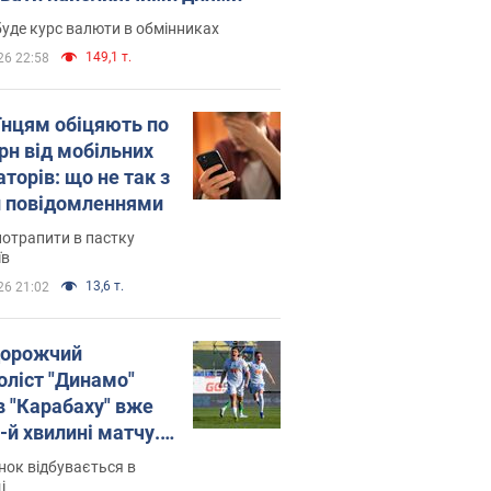
уде курс валюти в обмінниках
149,1 т.
26 22:58
їнцям обіцяють по
рн від мобільних
торів: що не так з
 повідомленнями
потрапити в пастку
їв
13,6 т.
26 21:02
орожчий
оліст "Динамо"
в "Карабаху" вже
-й хвилині матчу.
о
ок відбувається в
і