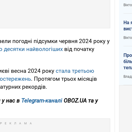
кри
Вікт
На 
вис
Вікт
вели погодні підсумки червня 2024 року у
о десятки найвологіших
від початку
Про
біл
теп
иєві весна 2024 року
стала третьою
від
Влад
постережень
. Протягом трьох місяців
у К
атурних рекордів.
 у нас в
Telegram-каналі
OBOZ.UA та у