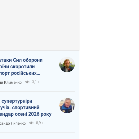
атаки Сил оборони
аїни скоротили
порт російських
топродуктів
3,1 т.
ій Клименко
 супертурніри
учіх: спортивний
ендар осені 2026 року
8,9 т.
сандр Липенко