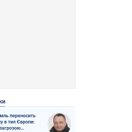
ки
мль переносить
ну в тил Європи:
 загрозою