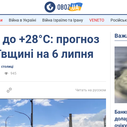
ни
Війна в Україні
Війна Ізраїлю та Ірану
VENETO
Російськ
Важ
 до +28°С: прогноз
ївщині на 6 липня
 столиці
945
Читать на русском
Банк
дола
очік