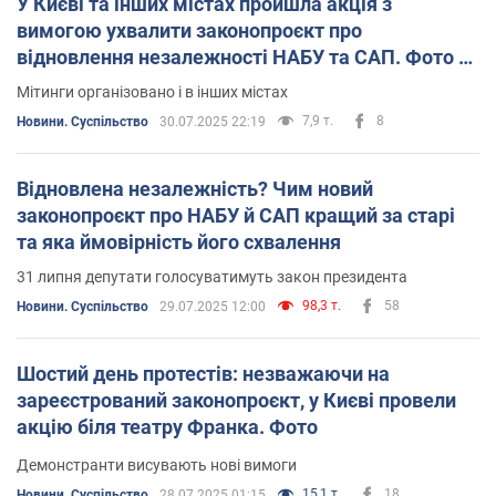
У Києві та інших містах пройшла акція з
який повертає незалежність НАБУ та САП
. Його
зареєстрували 48 нардепів.
вимогою ухвалити законопроєкт про
відновлення незалежності НАБУ та САП. Фото й
На тлі
третього дня протестів
, низка нардепів, які голосували
відео
за закон 12414,
заявили, що припустилися помилки
.
Мітинги організовано і в інших містах
7,9 т.
8
Новини. Суспільство
30.07.2025 22:19
Згодом протести продовжилися попри те, що у парламенті
з'явився
президентський законопроєкт 13533
, який було
проголосовано під час засідання Ради 31 липня.
Відновлена незалежність? Чим новий
Того ж дня
президент підписав новий закон 13533 щодо
законопроєкт про НАБУ й САП кращий за старі
повноважень НАБУ і САП
.
та яка ймовірність його схвалення
31 липня депутати голосуватимуть закон президента
98,3 т.
58
Новини. Суспільство
29.07.2025 12:00
Шостий день протестів: незважаючи на
зареєстрований законопроєкт, у Києві провели
акцію біля театру Франка. Фото
Демонстранти висувають нові вимоги
15,1 т.
18
Новини. Суспільство
28.07.2025 01:15