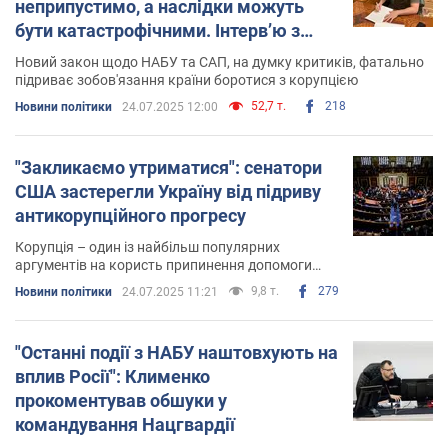
неприпустимо, а наслідки можуть
бути катастрофічними. Інтерв’ю з
Безсмертним
Новий закон щодо НАБУ та САП, на думку критиків, фатально
підриває зобов'язання країни боротися з корупцією
52,7 т.
218
Новини політики
24.07.2025 12:00
"Закликаємо утриматися": сенатори
США застерегли Україну від підриву
антикорупційного прогресу
Корупція – один із найбільш популярних
аргументів на користь припинення допомоги
Києву
9,8 т.
279
Новини політики
24.07.2025 11:21
"Останні події з НАБУ наштовхують на
вплив Росії": Клименко
прокоментував обшуки у
командування Нацгвардії