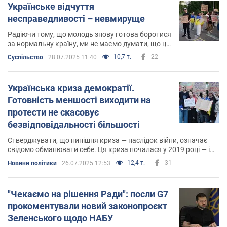
Українське відчуття
несправедливості – невмируще
Радіючи тому, що молодь знову готова боротися
за нормальну країну, ми не маємо думати, що це
якась особлива молодість і до неї протестного
10,7 т.
22
Суспільство
28.07.2025 11:40
пориву не було. Він завжди був
Українська криза демократії.
Готовність меншості виходити на
протести не скасовує
безвідповідальності більшості
Стверджувати, що нинішня криза — наслідок війни, означає
свідомо обманювати себе. Ця криза почалася у 2019 році — і
може не закінчитися ніколи
12,4 т.
31
Новини політики
26.07.2025 12:53
"Чекаємо на рішення Ради": посли G7
прокоментували новий законопроєкт
Зеленського щодо НАБУ