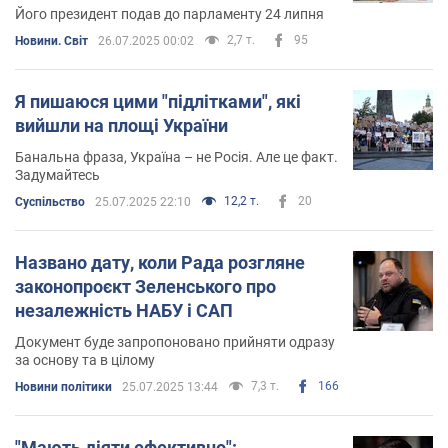
Його президент подав до парламенту 24 липня
2,7 т.
95
Новини. Світ
26.07.2025 00:02
Я пишаюся цими "підлітками", які
вийшли на площі України
Банальна фраза, Україна – не Росія. Але це факт.
Задумайтесь
12,2 т.
20
Суспільство
25.07.2025 22:10
Названо дату, коли Рада розгляне
законопроєкт Зеленського про
незалежність НАБУ і САП
Документ буде запропоновано прийняти одразу
за основу та в цілому
7,3 т.
166
Новини політики
25.07.2025 13:44
"Мають діяти ефективно":