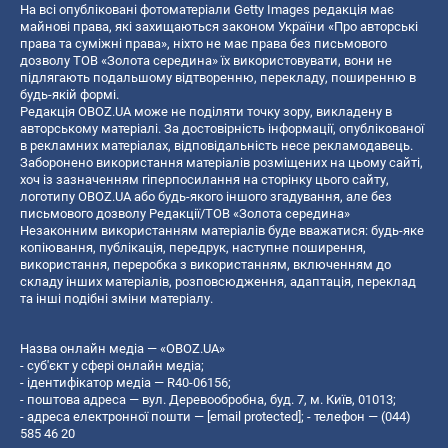
На всі опубліковані фотоматеріали Getty Images редакція має
майнові права, які захищаються законом України «Про авторські
права та суміжні права», ніхто не має права без письмового
дозволу ТОВ «Золота середина» їх використовувати, вони не
підлягають подальшому відтворенню, перекладу, поширенню в
будь-якій формі.
Редакція OBOZ.UA може не поділяти точку зору, викладену в
авторському матеріалі. За достовірність інформації, опублікованої
в рекламних матеріалах, відповідальність несе рекламодавець.
Заборонено використання матеріалів розміщених на цьому сайті,
хоч із зазначенням гіперпосилання на сторінку цього сайту,
логотипу OBOZ.UA або будь-якого іншого згадування, але без
письмового дозволу Редакції/ТОВ «Золота середина»
Незаконним використанням матеріалів буде вважатися: будь-яке
копiювання, публiкацiя, передрук, наступне поширення,
використання, переробка з використанням, включенням до
складу інших матеріалів, розповсюдження, адаптація, переклад
та інші подібні зміни матеріалу.
Назва онлайн медіа — «OBOZ.UA»
- суб'єкт у сфері онлайн медіа;
- ідентифікатор медіа — R40-06156;
- поштова адреса — вул. Деревообробна, буд. 7, м. Київ, 01013;
- адреса електронної пошти —
[email protected]
; - телефон — (044)
585 46 20