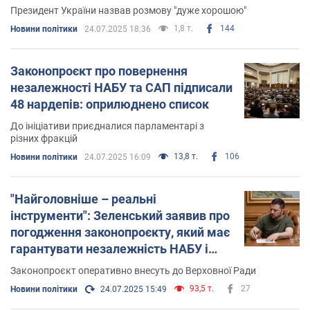
Президент України назвав розмову "дуже хорошою"
1,8 т.
144
Новини політики
24.07.2025 18:36
Законопроєкт про повернення
незалежності НАБУ та САП підписали
48 нардепів: оприлюднено список
До ініціативи приєдналися парламентарі з
різних фракцій
13,8 т.
106
Новини політики
24.07.2025 16:09
"Найголовніше – реальні
інструменти": Зеленський заявив про
погодження законопроєкту, який має
гарантувати незалежність НАБУ і
САП
Законопроєкт оперативно внесуть до Верховної Ради
93,5 т.
27
Новини політики
24.07.2025 15:49