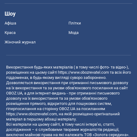
Шоу
Афіша
Плітки
Краса
Мода
Жіночий журнал
Використання будь-яких матеріалів ( в тому числі фото- та відео-),
розміщених на цьому сайті
https://www.obozrevatel.com
та всіх його
піддоменах, в будь-якому вигляді суворо заборонено.
Дозволяється використання при отриманні письмового дозволу
на їх використання та за умови обов'язкового посилання на сайт
OBOZ.UA, а для інтернет-видань - при отриманні письмового
дозволу на їх використання та за умови обов'язкового
розміщення прямого, відкритого для пошукових систем,
гіперпосилання на сторінку OBOZ.UA за посиланням
https://www.obozrevatel.com
, на якій розміщено оригінальний
матеріал в першому абзаці матеріалу.
Всі матеріали на цьому сайті, в тому числі інтерв’ю, статті,
дослідження – є службовими творами журналістів редакції,
виключні майнові права на які належать ТОВ «Золота середина».