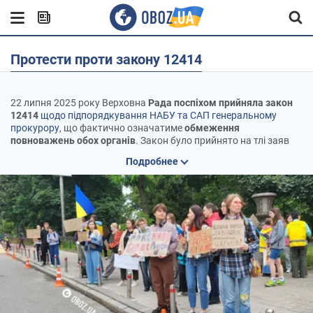
Протести проти закону 12414
22 липня 2025 року Верховна
Рада поспіхом прийняла закон
12414
щодо підпорядкування НАБУ та САП генеральному
прокурору
, що фактично означатиме
обмеження
повноважень обох органів
. Закон було прийнято на тлі заяв
про те, що
НАБУ перебуває під впливом Росії
, який звідти
Подробнее
потрібно прибрати.
Натомість у суспільстві сприйняли таке рішення парламенту,
як
згортання демократичних процесів
, а також відхилення від
євроінтеграційних інтересів України.
Ввечері того ж дня
у багатьох містах України відбулися
масштабні протести
з вимогою до президента ветувати
рішення парламенту і не згортати боротьбу з корупцією. Попри
це, ще до кінця дня
президент підписав закон
і його навіть
було опубліковано у офіційному віснику парламенту – газеті
«Голос України». Таким чином вже
з 23 липня закон почав