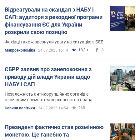
Відреагували на скандал з НАБУ і
САП: аудитори з рекордної програми
фінансування ЄС для України
розкрили свою позицію
Фахівці також звернули увагу на ситуацію з БЕБ
18,3 т.
8
Mакроекономіка
24.07.2025 15:14
ЄБРР заявив про занепокоєння з
приводу дій влади України щодо
НАБУ і САП
Незалежність антикорупційних органів є
ключовим елементом верховенства права
765
Новини політики
24.07.2025 14:54
Президент фактично став розмінною
монетою. Це ганебно та