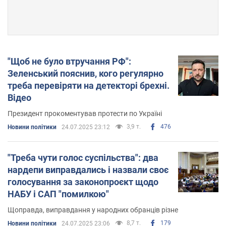
"Щоб не було втручання РФ":
Зеленський пояснив, кого регулярно
треба перевіряти на детекторі брехні.
Відео
Президент прокоментував протести по Україні
3,9 т.
476
Новини політики
24.07.2025 23:12
"Треба чути голос суспільства": два
нардепи виправдались і назвали своє
голосування за законопроєкт щодо
НАБУ і САП "помилкою"
Щоправда, виправдання у народних обранців різне
8,7 т.
179
Новини політики
24.07.2025 23:06