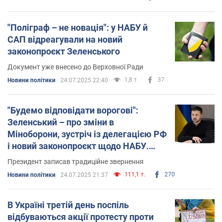
"Поліграф – не новація": у НАБУ й
САП відреагували на новий
законопроєкт Зеленського
Документ уже внесено до Верховної Ради
1,8 т.
37
Новини політики
24.07.2025 22:40
"Будемо відповідати ворогові":
Зеленський – про зміни в
Міноборони, зустріч із делегацією РФ
і новий законопроєкт щодо НАБУ.
Відео
Президент записав традиційне звернення
111,1 т.
270
Новини політики
24.07.2025 21:37
В Україні третій день поспіль
відбуваються акції протесту проти