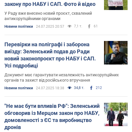
закону про НАБУ і САП. Фото й відео
У Раду вже внесено новий проєкт, схвалений
антикорупційними органами
7,1 т.
61
Новини політики
24.07.2025 20:57
Перевірки на поліграфі і заборона
виїзду: Зеленський подав до Ради
новий законопроєкт про НАБУ і САП.
Усі подробиці
Документ має гарантувати незалежність антикорупційних
органів та захист від російського втручання
34,8 т.
212
Новини політики
24.07.2025 18:38
"Не має бути впливів РФ": Зеленський
обговорив із Мерцом закон про НАБУ,
домовленості з ЄС та виробництво
дронів