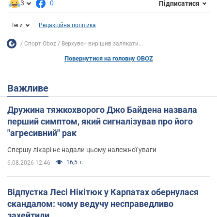
3
0
Підписатися
Теги
Редакційна політика
Спорт Oboz
Верхувен вирішив залякати...
Повернутися на головну OBOZ
Важливе
Дружина тяжкохворого Джо Байдена назвала
перший симптом, який сигналізував про його
"агресивний" рак
Спершу лікарі не надали цьому належної уваги
16,5 т.
6.08.2026 12:46
Відпустка Лесі Нікітюк у Карпатах обернулася
скандалом: чому ведучу несправедливо
захейтили