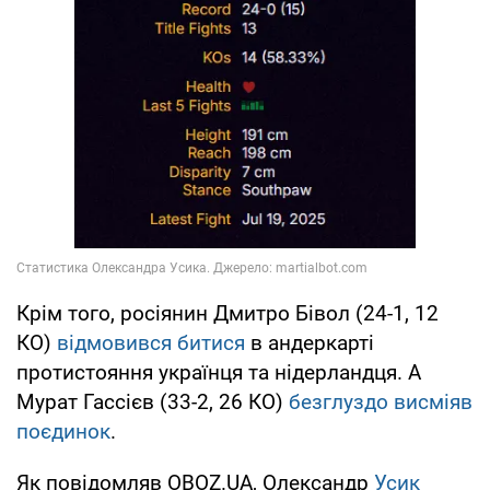
Крім того, росіянин Дмитро Бівол (24-1, 12
КО)
відмовився битися
в андеркарті
протистояння українця та нідерландця. А
Мурат Гассієв (33-2, 26 КО)
безглуздо висміяв
поєдинок
.
Як повідомляв OBOZ.UA, Олександр
Усик