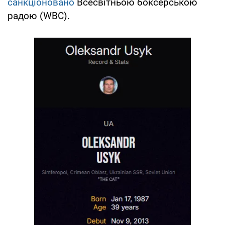
санкціоновано
Всесвітньою боксерською
радою (WBC).