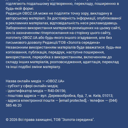
підлягають подальшому відтворенню, перекладу, поширенню в
будь-якій формі.
Редакція OBOZ.UA може не поділяти точку зору, викладену в
авторському матеріалі. За достовірність інформації, опублікованої
в рекламних матеріалах, відповідальність несе рекламодавець.
Заборонено використання матеріалів розміщених на цьому сайті,
хоч із зазначенням гіперпосилання на сторінку цього сайту,
логотипу OBOZ.UA або будь-якого іншого згадування, але без
письмового дозволу Редакції/ТОВ «Золота середина»
Незаконним використанням матеріалів буде вважатися: будь-яке
копiювання, публiкацiя, передрук, наступне поширення,
використання, переробка з використанням, включенням до
складу інших матеріалів, розповсюдження, адаптація, переклад
та інші подібні зміни матеріалу.
Назва онлайн медіа — «OBOZ.UA»
- суб'єкт у сфері онлайн медіа;
- ідентифікатор медіа — R40-06156;
- поштова адреса — вул. Деревообробна, буд. 7, м. Київ, 01013;
- адреса електронної пошти —
[email protected]
; - телефон — (044)
585 46 20
© 2026 Всі права захищені, ТОВ "Золота середина".