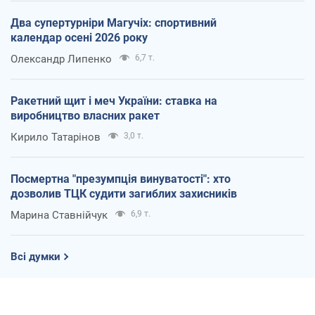
Два супертурніри Магучіх: спортивний
календар осені 2026 року
Олександр Липенко
6,7 т.
Ракетний щит і меч України: ставка на
виробництво власних ракет
Кирило Татарінов
3,0 т.
Посмертна "презумпція винуватості": хто
дозволив ТЦК судити загиблих захисників
Марина Ставнійчук
6,9 т.
Всі думки