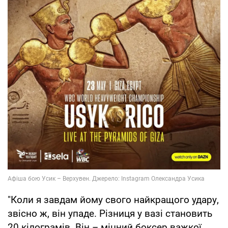
"Коли я завдам йому свого найкращого удару,
звісно ж, він упаде. Різниця у вазі становить
20 кілограмів. Він – міцний боксер важкої