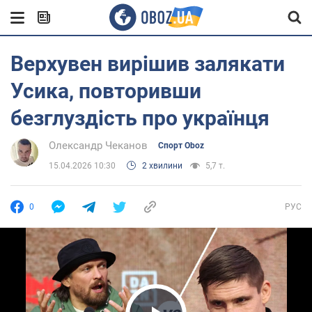
Верхувен вирішив залякати
Усика, повторивши
безглуздість про українця
Олександр Чеканов
Спорт Oboz
15.04.2026 10:30
2 хвилини
5,7 т.
0
РУС