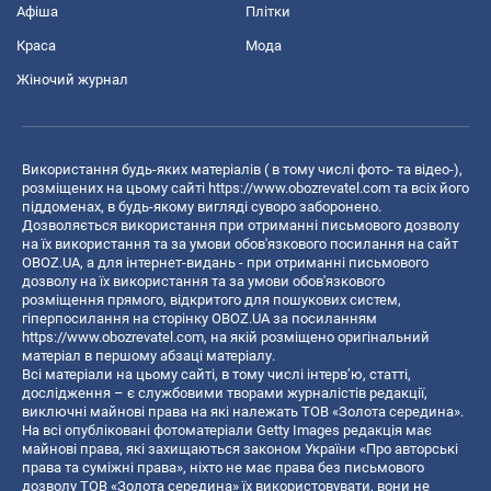
Афіша
Плітки
Краса
Мода
Жіночий журнал
Використання будь-яких матеріалів ( в тому числі фото- та відео-),
розміщених на цьому сайті
https://www.obozrevatel.com
та всіх його
піддоменах, в будь-якому вигляді суворо заборонено.
Дозволяється використання при отриманні письмового дозволу
на їх використання та за умови обов'язкового посилання на сайт
OBOZ.UA, а для інтернет-видань - при отриманні письмового
дозволу на їх використання та за умови обов'язкового
розміщення прямого, відкритого для пошукових систем,
гіперпосилання на сторінку OBOZ.UA за посиланням
https://www.obozrevatel.com
, на якій розміщено оригінальний
матеріал в першому абзаці матеріалу.
Всі матеріали на цьому сайті, в тому числі інтерв’ю, статті,
дослідження – є службовими творами журналістів редакції,
виключні майнові права на які належать ТОВ «Золота середина».
На всі опубліковані фотоматеріали Getty Images редакція має
майнові права, які захищаються законом України «Про авторські
права та суміжні права», ніхто не має права без письмового
дозволу ТОВ «Золота середина» їх використовувати, вони не