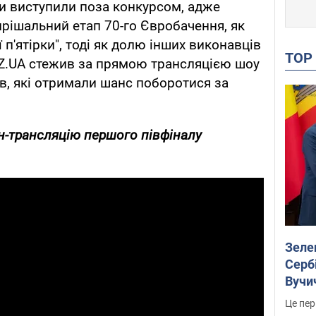
ини виступили поза конкурсом, адже
рішальний етап 70-го Євробачення, як
 п'ятірки", тоді як долю інших виконавців
TO
Z.UA стежив за прямою трансляцією шоу
ів, які отримали шанс поборотися за
н-трансляцію першого півфіналу
Зеле
Сербі
Вучи
Це пер