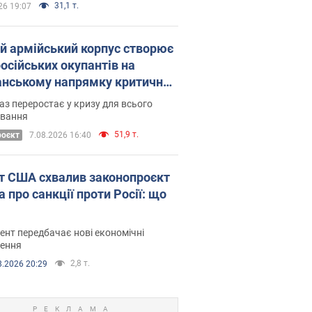
31,1 т.
26 19:07
ій армійський корпус створює
російських окупантів на
нському напрямку критичний
омфорт: як це вдалося
аз переростає у кризу для всього
овання
51,9 т.
роєкт
7.08.2026 16:40
т США схвалив законопроєкт
 про санкції проти Росії: що
нт передбачає нові економічні
ення
2,8 т.
8.2026 20:29