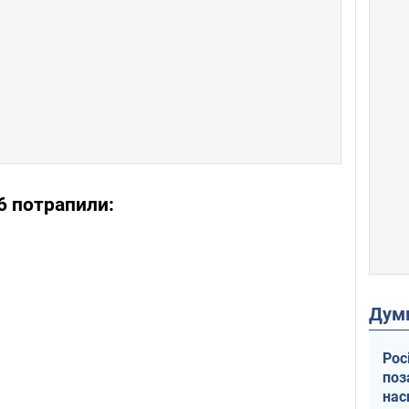
6 потрапили:
Дум
Рос
поз
нас