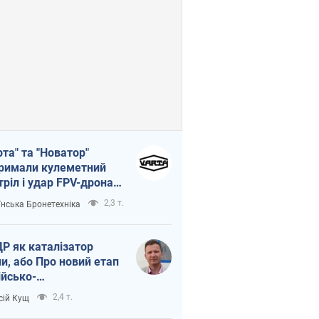
рта" та "Новатор"
римали кулеметний
тріл і удар FPV-дрона,
тувавши життя
2,3 т.
їнська Бронетехніка
церу ЗСУ
Р як каталізатор
ни, або Про новий етап
ійсько-
нічнокорейського
2,4 т.
сій Кущ
зу