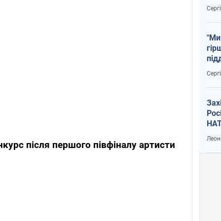
тем
Серг
"Ми
гір
під
рак
Серг
Зах
Рос
НАТ
Леон
нкурс після першого півфіналу артисти