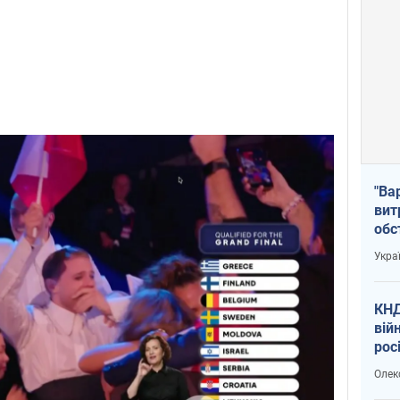
"Ва
вит
обс
вря
Укра
офі
КНД
вій
рос
пів
Олек
сою