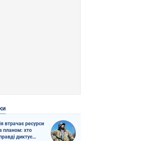
ки
ія втрачає ресурси
а планом: хто
правді диктує