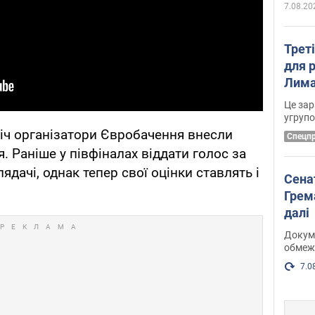
7.08.20
Трет
для 
Лима
диск
Це зар
угруп
іч організатори Євробачення внесли
Cпецп
. Раніше у півфіналах віддати голос за
дачі, однак тепер свої оцінки ставлять і
Сена
Грема
далі
Докуме
обмеж
7.0