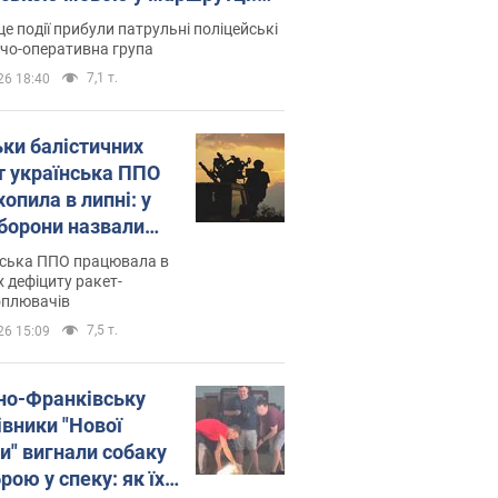
ція склала адмінпротокол.
це події прибули патрульні поліцейські
о
дчо-оперативна група
7,1 т.
26 18:40
ьки балістичних
т українська ППО
опила в липні: у
борони назвали
у
нська ППО працювала в
 дефіциту ракет-
оплювачів
7,5 т.
26 15:09
ано-Франківську
івники "Нової
и" вигнали собаку
ою у спеку: як їх