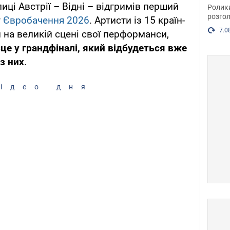
пока
лиці Австрії – Відні – відгримів перший
Ролик
розгол
у
Євробачення 2026
. Артисти із 15 країн-
7.0
на великій сцені свої перформанси,
це у грандфіналі, який відбудеться вже
з них
.
ідео дня