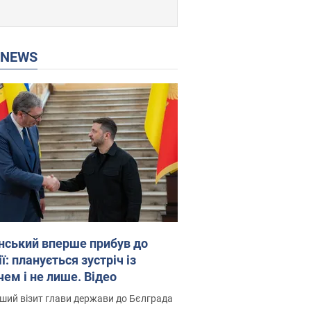
P NEWS
нський вперше прибув до
ї: планується зустріч із
чем і не лише. Відео
ший візит глави держави до Бєлграда