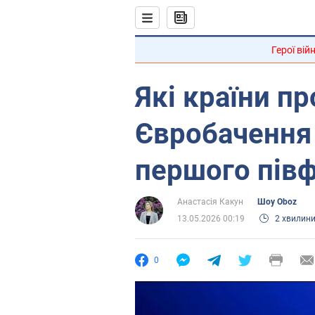
Герої вій
Які країни п
Євробачення 
першого півф
Анастасія Какун
Шоу Oboz
13.05.2026 00:19
2 хвилин
0