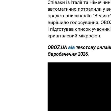
Співаки із Італії та Німечч
автоматично потрапили у ви
представники країн "Великої
вирішило голосування. OBO
і підготував список учасник
кришталевий мікрофон.
OBOZ.UA
вів
текстову онлай
Євробачення 2026.