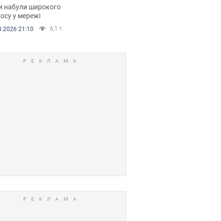
рали. Відео
и набули широкого
осу у мережі
6,1 т.
8.2026 21:10