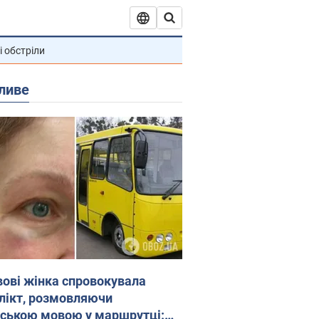
і обстріли
ливе
вові жінка спровокувала
лікт, розмовляючи
йською мовою у маршрутці: