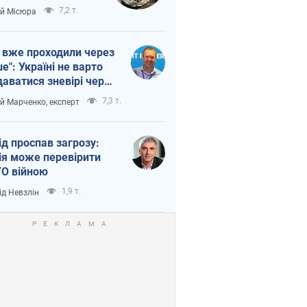
п війни
7,2 т.
ій Місюра
 вже проходили через
ше": Україні не варто
даватися зневірі через
етний терор
7,3 т.
ій Марченко, експерт
ід проспав загрозу:
ія може перевірити
О війною
1,9 т.
ід Невзлін