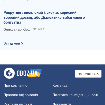
Рекрутинг: оновлений і, схоже, корисний
ворожий досвід, або Діалектика вибагливого
боягузтва
Олександр Кірш
5,3 т.
Всі думки
На початок
Про компанію
Команда
Правова інформація
Політика конфіденційності
Реклама на сайті
Документи