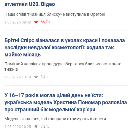
атлетики U20. Відео
Наша співвітчизниця блискуче виступила в Орегоні
66,2 т.
9.08.2026 09:32
Брітні Спірс зізналася в уколах краси і показала
наслідки невдалої косметології: ходила так
майже місяць
Помітний наслідок процедури зберігався близько чотирьох
тижнів
3,4 т.
9.08.2026 13:19
У 16–17 років могла цілий день не їсти:
українська модель Христина Пономар розповіла
про страшний бік модельної кар’єри
Модель зізналася, які гонорари отримують її колеги
7,2 т.
9.08.2026 16:25