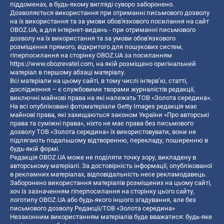
піддоменах, в будь-якому вигляді суворо заборонено.
Дозволяється використання при отриманні письмового дозволу
на їх використання та за умови обов'язкового посилання на сайт
OBOZ.UA, а для інтернет-видань - при отриманні письмового
дозволу на їх використання та за умови обов'язкового
розміщення прямого, відкритого для пошукових систем,
гіперпосилання на сторінку OBOZ.UA за посиланням
https://www.obozrevatel.com
, на якій розміщено оригінальний
матеріал в першому абзаці матеріалу.
Всі матеріали на цьому сайті, в тому числі інтерв’ю, статті,
дослідження – є службовими творами журналістів редакції,
виключні майнові права на які належать ТОВ «Золота середина».
На всі опубліковані фотоматеріали Getty Images редакція має
майнові права, які захищаються законом України «Про авторські
права та суміжні права», ніхто не має права без письмового
дозволу ТОВ «Золота середина» їх використовувати, вони не
підлягають подальшому відтворенню, перекладу, поширенню в
будь-якій формі.
Редакція OBOZ.UA може не поділяти точку зору, викладену в
авторському матеріалі. За достовірність інформації, опублікованої
в рекламних матеріалах, відповідальність несе рекламодавець.
Заборонено використання матеріалів розміщених на цьому сайті,
хоч із зазначенням гіперпосилання на сторінку цього сайту,
логотипу OBOZ.UA або будь-якого іншого згадування, але без
письмового дозволу Редакції/ТОВ «Золота середина»
Незаконним використанням матеріалів буде вважатися: будь-яке