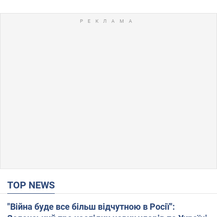
TOP NEWS
"Війна буде все більш відчутною в Росії":