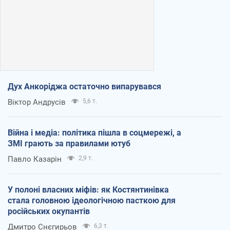
Дух Анкоріджа остаточно випарувався
Віктор Андрусів
5,6 т.
Війна і медіа: політика пішла в соцмережі, а
ЗМІ грають за правилами ютуб
Павло Казарін
2,9 т.
У полоні власних міфів: як Костянтинівка
стала головною ідеологічною пасткою для
російських окупантів
Дмитро Снєгирьов
6,3 т.