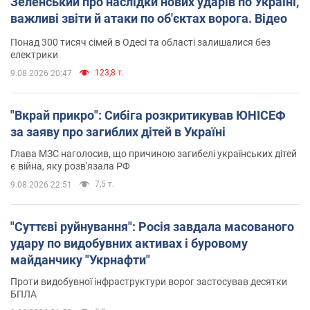
Зеленський про наслідки нових ударів по Україні,
важливі звіти й атаки по об'єктах ворога. Відео
Понад 300 тисяч сімей в Одесі та області залишалися без
електрики
123,8 т.
9.08.2026 20:47
"Вкрай прикро": Сибіга розкритикував ЮНІСЕФ
за заяву про загиблих дітей в Україні
Глава МЗС наголосив, що причиною загибелі українських дітей
є війна, яку розв'язала РФ
7,5 т.
9.08.2026 22:51
"Суттєві руйнування": Росія завдала масованого
удару по видобувних активах і буровому
майданчику "Укрнафти"
Проти видобувної інфраструктури ворог застосував десятки
БПЛА