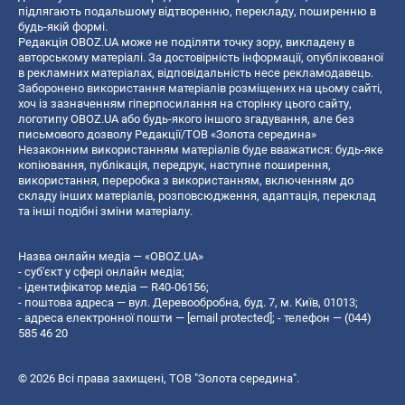
підлягають подальшому відтворенню, перекладу, поширенню в
будь-якій формі.
Редакція OBOZ.UA може не поділяти точку зору, викладену в
авторському матеріалі. За достовірність інформації, опублікованої
в рекламних матеріалах, відповідальність несе рекламодавець.
Заборонено використання матеріалів розміщених на цьому сайті,
хоч із зазначенням гіперпосилання на сторінку цього сайту,
логотипу OBOZ.UA або будь-якого іншого згадування, але без
письмового дозволу Редакції/ТОВ «Золота середина»
Незаконним використанням матеріалів буде вважатися: будь-яке
копiювання, публiкацiя, передрук, наступне поширення,
використання, переробка з використанням, включенням до
складу інших матеріалів, розповсюдження, адаптація, переклад
та інші подібні зміни матеріалу.
Назва онлайн медіа — «OBOZ.UA»
- суб'єкт у сфері онлайн медіа;
- ідентифікатор медіа — R40-06156;
- поштова адреса — вул. Деревообробна, буд. 7, м. Київ, 01013;
- адреса електронної пошти —
[email protected]
; - телефон — (044)
585 46 20
© 2026 Всі права захищені, ТОВ "Золота середина".