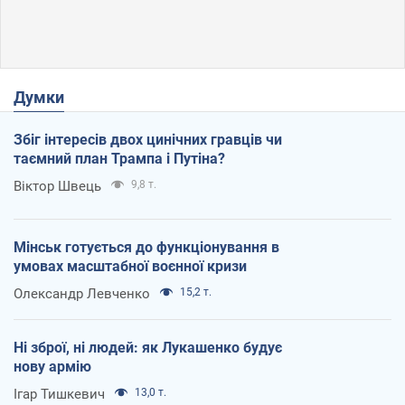
Думки
Збіг інтересів двох цинічних гравців чи
таємний план Трампа і Путіна?
Віктор Швець
9,8 т.
Мінськ готується до функціонування в
умовах масштабної воєнної кризи
Олександр Левченко
15,2 т.
Ні зброї, ні людей: як Лукашенко будує
нову армію
Ігар Тишкевич
13,0 т.