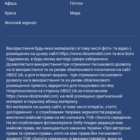
Афіша
Плітки
Краса
Мода
Жіночий журнал
Використання будь-яких матеріалів ( в тому числі фото- та відео-),
розміщених на цьому сайті
https://www.obozrevatel.com
та всіх його
піддоменах, в будь-якому вигляді суворо заборонено.
Дозволяється використання при отриманні письмового дозволу
на їх використання та за умови обов'язкового посилання на сайт
OBOZ.UA, а для інтернет-видань - при отриманні письмового
дозволу на їх використання та за умови обов'язкового
розміщення прямого, відкритого для пошукових систем,
гіперпосилання на сторінку OBOZ.UA за посиланням
https://www.obozrevatel.com
, на якій розміщено оригінальний
матеріал в першому абзаці матеріалу.
Всі матеріали на цьому сайті, в тому числі інтерв’ю, статті,
дослідження – є службовими творами журналістів редакції,
виключні майнові права на які належать ТОВ «Золота середина».
На всі опубліковані фотоматеріали Getty Images редакція має
майнові права, які захищаються законом України «Про авторські
права та суміжні права», ніхто не має права без письмового
дозволу ТОВ «Золота середина» їх використовувати, вони не