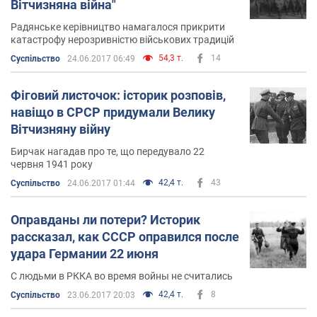
Вітчизняна війна"
Радянське керівництво намагалося прикрити
катастрофу нерозривністю військових традицій
54,3 т.
14
Суспільство
24.06.2017 06:49
Фіговий листочок: історик розповів,
навіщо в СРСР придумали Велику
Вітчизняну війну
Бирчак нагадав про те, що передувало 22
червня 1941 року
42,4 т.
43
Суспільство
24.06.2017 01:44
Оправданы ли потери? Историк
рассказал, как СССР оправился после
удара Германии 22 июня
С людьми в РККА во время войны не считались
42,4 т.
8
Суспільство
23.06.2017 20:03