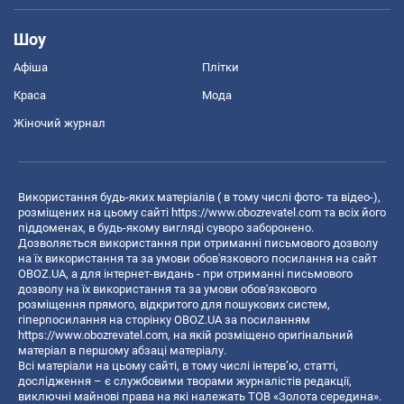
Шоу
Афіша
Плітки
Краса
Мода
Жіночий журнал
Використання будь-яких матеріалів ( в тому числі фото- та відео-),
розміщених на цьому сайті
https://www.obozrevatel.com
та всіх його
піддоменах, в будь-якому вигляді суворо заборонено.
Дозволяється використання при отриманні письмового дозволу
на їх використання та за умови обов'язкового посилання на сайт
OBOZ.UA, а для інтернет-видань - при отриманні письмового
дозволу на їх використання та за умови обов'язкового
розміщення прямого, відкритого для пошукових систем,
гіперпосилання на сторінку OBOZ.UA за посиланням
https://www.obozrevatel.com
, на якій розміщено оригінальний
матеріал в першому абзаці матеріалу.
Всі матеріали на цьому сайті, в тому числі інтерв’ю, статті,
дослідження – є службовими творами журналістів редакції,
виключні майнові права на які належать ТОВ «Золота середина».