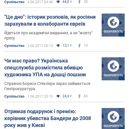
44,0 т.
30
Суспільство
4.06.2017 04:46
"Це дно": історик розповів, як росіяни
зарахували в колаборанти євреїв
Йдеться про академічні виданнях, а не "жовту"
пресу
13,1 т.
10
Суспільство
2.06.2017 00:13
Чи має право? Українська
спецслужба розмістила вбивцю
художника УПА на дошці пошани
Справою Бориса Стекляра зараз займається
Генпрокуратура
24,3 т.
85
Суспільство
1.06.2017 23:15
Отримав подарунок і премію:
керівник убивства Бандери до 2008
року жив у Києві