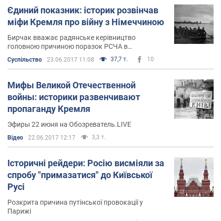
Єдиний показник: історик розвінчав
міфи Кремля про війну з Німеччиною
Бирчак вважає радянське керівництво
головною причиною поразок РСЧА в
початковий період війни
37,7 т.
10
Суспільство
23.06.2017 11:08
Мифы Великой Отечественной
войны: историки развенчивают
пропаганду Кремля
Эфиры 22 июня на Обозреватель.LIVE
3,3 т.
Відео
22.06.2017 12:17
Історичні рейдери: Росію висміяли за
спробу "примазатися" до Київської
Русі
Розкрита причина путінської провокації у
Парижі