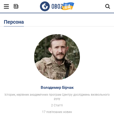
Персона
Володимир Бірчак
Історик, керівник академічних програм Центру досліджень визвольного
руху
2 Статті
17 пов'язаних новин