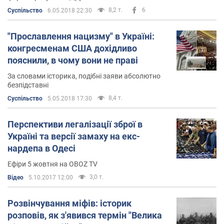
8,2 т.
6
Суспільство
6.05.2018 22:30
"Прославлення нацизму" в Україні:
конгресменам США дохідливо
пояснили, в чому вони не праві
За словами історика, подібні заяви абсолютно
безпідставні
8,4 т.
Суспільство
5.05.2018 17:30
Перспективи легалізації зброї в
Україні та версії замаху на екс-
нардепа в Одесі
Ефіри 5 жовтня на OBOZ TV
3,0 т.
Відео
5.10.2017 12:00
Розвінчування міфів: історик
розповів, як з'явився термін "Велика