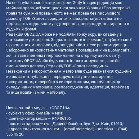
На всі опубліковані фотоматеріали Getty Images редакція має
майнові права, які захищаються законом України «Про авторські
права та суміжні права», ніхто не має права без письмового
дозволу ТОВ «Золота середина» їх використовувати, вони не
підлягають подальшому відтворенню, перекладу, поширенню в
будь-якій формі.
Редакція OBOZ.UA може не поділяти точку зору, викладену в
авторському матеріалі. За достовірність інформації, опублікованої
в рекламних матеріалах, відповідальність несе рекламодавець.
Заборонено використання матеріалів розміщених на цьому сайті,
хоч із зазначенням гіперпосилання на сторінку цього сайту,
логотипу OBOZ.UA або будь-якого іншого згадування, але без
письмового дозволу Редакції/ТОВ «Золота середина»
Незаконним використанням матеріалів буде вважатися: будь-яке
копiювання, публiкацiя, передрук, наступне поширення,
використання, переробка з використанням, включенням до
складу інших матеріалів, розповсюдження, адаптація, переклад
та інші подібні зміни матеріалу.
Назва онлайн медіа — «OBOZ.UA»
- суб'єкт у сфері онлайн медіа;
- ідентифікатор медіа — R40-06156;
- поштова адреса — вул. Деревообробна, буд. 7, м. Київ, 01013;
- адреса електронної пошти —
[email protected]
; - телефон — (044)
585 46 20