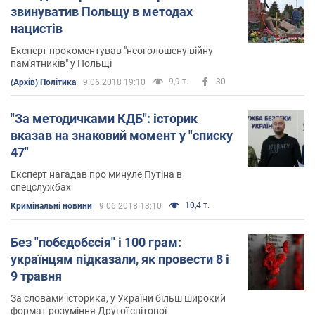
звинуватив Польщу в методах
нацистів
Експерт прокоментував "неоголошену війну
пам'ятників" у Польщі
9,9 т.
30
(Архів) Політика
9.06.2018 19:10
"За методичками КДБ": історик
вказав на знаковий момент у "списку
47"
Експерт нагадав про минуле Путіна в
спецслужбах
10,4 т.
Кримінальні новини
9.06.2018 13:10
Без "побєдобєсія" і 100 грам:
українцям підказали, як провести 8 і
9 травня
За словами історика, у України більш широкий
формат розуміння Другої світової