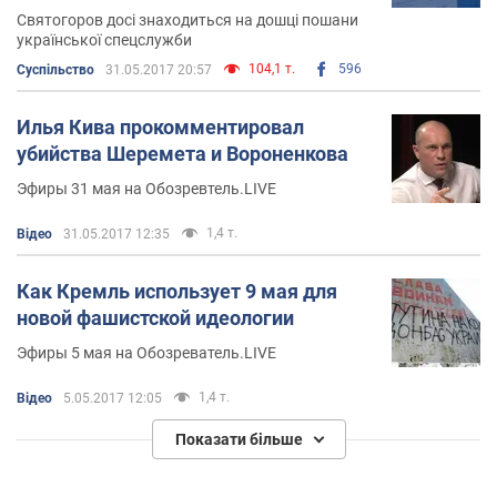
Святогоров досі знаходиться на дошці пошани
української спецслужби
104,1 т.
596
Суспільство
31.05.2017 20:57
Илья Кива прокомментировал
убийства Шеремета и Вороненкова
Эфиры 31 мая на Обозревтель.LIVE
1,4 т.
Відео
31.05.2017 12:35
Как Кремль использует 9 мая для
новой фашистской идеологии
Эфиры 5 мая на Обозреватель.LIVE
1,4 т.
Відео
5.05.2017 12:05
Показати більше