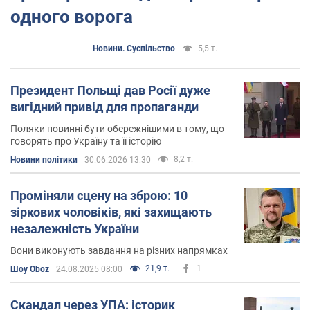
одного ворога
Новини. Суспільство
5,5 т.
Президент Польщі дав Росії дуже
вигідний привід для пропаганди
Поляки повинні бути обережнішими в тому, що
говорять про Україну та її історію
8,2 т.
Новини політики
30.06.2026 13:30
Проміняли сцену на зброю: 10
зіркових чоловіків, які захищають
незалежність України
Вони виконують завдання на різних напрямках
21,9 т.
1
Шоу Oboz
24.08.2025 08:00
Скандал через УПА: історик