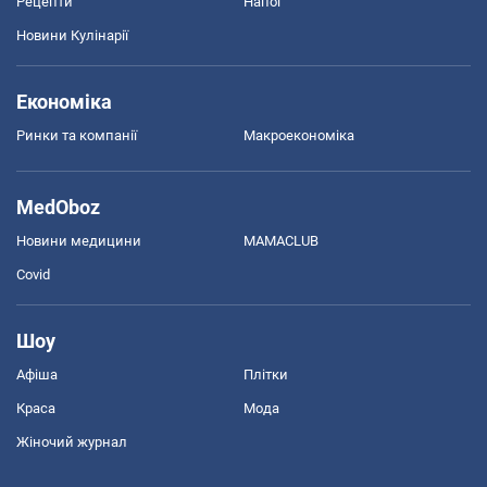
Рецепти
Напої
Новини Кулінарії
Економіка
Ринки та компанії
Макроекономіка
MedOboz
Новини медицини
MAMACLUB
Covid
Шоу
Афіша
Плітки
Краса
Мода
Жіночий журнал