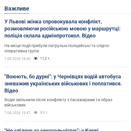
Важливе
У Львові жінка спровокувала конфлікт,
розмовляючи російською мовою у маршрутці:
поліція склала адмінпротокол. Відео
На місце події прибули патрульні поліцейські та слідчо-
оперативна група
11,2 т.
7.08.2026 18:40
"Воюють, бо дурні": у Чернівцях водій автобуса
зневажив українських військових і поплатився.
Відео
Водія звільнили після конфлікту з пасажирами та образ
військових
9,5 т.
7.08.2026 15:47
"Не слідкує за сексуальністю": у Києві