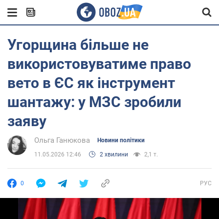
Угорщина більше не
використовуватиме право
вето в ЄС як інструмент
шантажу: у МЗС зробили
заяву
Ольга Ганюкова
Новини політики
11.05.2026 12:46
2 хвилини
2,1 т.
0
РУС