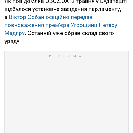
Як повідомляв OBOZ.UA, 9 травня у Будапешті
відбулося установче засідання парламенту,
а
Віктор Орбан офіційно передав
повноваження прем'єра Угорщини Петеру
Мадяру
. Останній уже обрав склад свого
уряду.