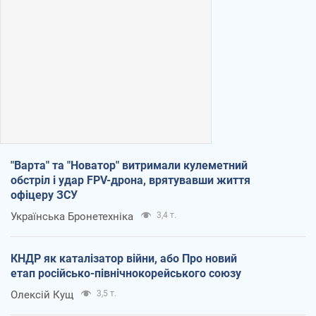
"Варта" та "Новатор" витримали кулеметний
обстріл і удар FPV-дрона, врятувавши життя
офіцеру ЗСУ
Українська Бронетехніка
3,4 т.
КНДР як каталізатор війни, або Про новий
етап російсько-північнокорейського союзу
Олексій Кущ
3,5 т.