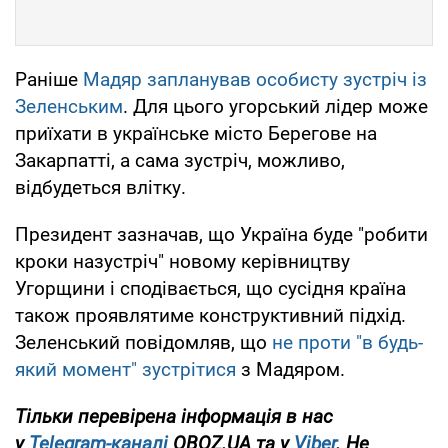
Раніше
Мадяр запланував особисту зустріч із
Зеленським
. Для цього угорський лідер може
приїхати в українське місто Берегове на
Закарпатті, а сама зустріч, можливо,
відбудеться влітку.
Президент зазначав, що Україна буде "робити
кроки назустріч" новому керівництву
Угорщини і сподівається, що сусідня країна
також проявлятиме конструктивний підхід.
Зеленський повідомляв, що
не проти "в будь-
який момент" зустрітися
з Мадяром.
Тільки перевірена інформація в нас
у
Telegram-каналі
OBOZ.UA та у
Viber
. Не