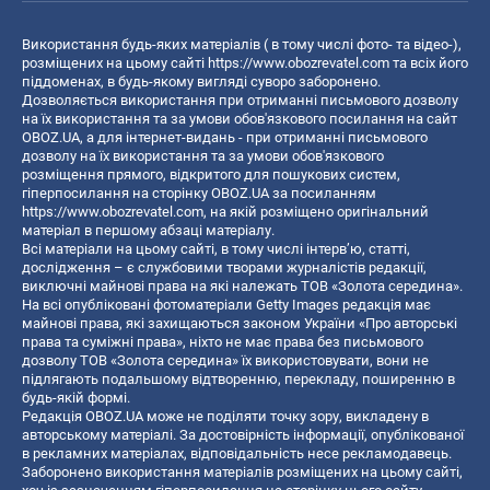
Використання будь-яких матеріалів ( в тому числі фото- та відео-),
розміщених на цьому сайті
https://www.obozrevatel.com
та всіх його
піддоменах, в будь-якому вигляді суворо заборонено.
Дозволяється використання при отриманні письмового дозволу
на їх використання та за умови обов'язкового посилання на сайт
OBOZ.UA, а для інтернет-видань - при отриманні письмового
дозволу на їх використання та за умови обов'язкового
розміщення прямого, відкритого для пошукових систем,
гіперпосилання на сторінку OBOZ.UA за посиланням
https://www.obozrevatel.com
, на якій розміщено оригінальний
матеріал в першому абзаці матеріалу.
Всі матеріали на цьому сайті, в тому числі інтерв’ю, статті,
дослідження – є службовими творами журналістів редакції,
виключні майнові права на які належать ТОВ «Золота середина».
На всі опубліковані фотоматеріали Getty Images редакція має
майнові права, які захищаються законом України «Про авторські
права та суміжні права», ніхто не має права без письмового
дозволу ТОВ «Золота середина» їх використовувати, вони не
підлягають подальшому відтворенню, перекладу, поширенню в
будь-якій формі.
Редакція OBOZ.UA може не поділяти точку зору, викладену в
авторському матеріалі. За достовірність інформації, опублікованої
в рекламних матеріалах, відповідальність несе рекламодавець.
Заборонено використання матеріалів розміщених на цьому сайті,