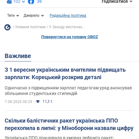
102
36
Підписатися
Теги
Джерело
Редакційна політика
Новини політики
У Заходу вистачає...
Повернутися на головну OBOZ
Важливе
З 1 вересня українським вчителям підвищать
зарплати: Корецький розкрив деталі
Одночасно з підвищенням зарплат педагогам уряд анонсував
збільшення студентських стипендій
11,3 т.
7.08.2026 00:29
Скільки балістичних ракет українська ППО
перехопила в липні: у Міноборони назвали цифру
Українська ППО працювала в умовах дефіциту ракет-