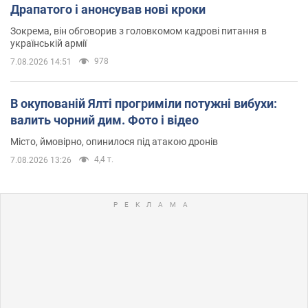
Драпатого і анонсував нові кроки
Зокрема, він обговорив з головкомом кадрові питання в
українській армії
978
7.08.2026 14:51
В окупованій Ялті прогриміли потужні вибухи:
валить чорний дим. Фото і відео
Місто, ймовірно, опинилося під атакою дронів
4,4 т.
7.08.2026 13:26