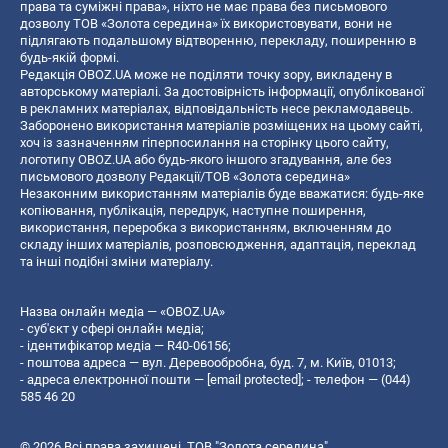
права та суміжні права», ніхто не має права без письмового
дозволу ТОВ «Золота середина» їх використовувати, вони не
підлягають подальшому відтворенню, перекладу, поширенню в
будь-якій формі.
Редакція OBOZ.UA може не поділяти точку зору, викладену в
авторському матеріалі. За достовірність інформації, опублікованої
в рекламних матеріалах, відповідальність несе рекламодавець.
Заборонено використання матеріалів розміщених на цьому сайті,
хоч із зазначенням гіперпосилання на сторінку цього сайту,
логотипу OBOZ.UA або будь-якого іншого згадування, але без
письмового дозволу Редакції/ТОВ «Золота середина»
Незаконним використанням матеріалів буде вважатися: будь-яке
копiювання, публiкацiя, передрук, наступне поширення,
використання, переробка з використанням, включенням до
складу інших матеріалів, розповсюдження, адаптація, переклад
та інші подібні зміни матеріалу.
Назва онлайн медіа — «OBOZ.UA»
- суб'єкт у сфері онлайн медіа;
- ідентифікатор медіа — R40-06156;
- поштова адреса — вул. Деревообробна, буд. 7, м. Київ, 01013;
- адреса електронної пошти —
[email protected]
; - телефон — (044)
585 46 20
© 2026 Всі права захищені, ТОВ "Золота середина".