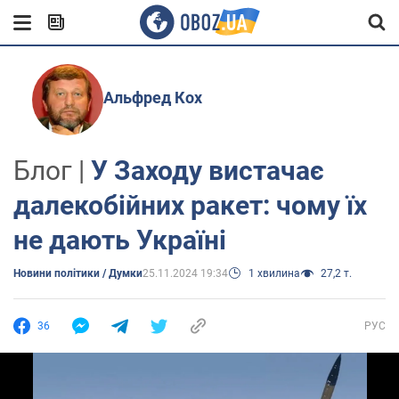
Альфред Кох
Блог |
У Заходу вистачає
далекобійних ракет: чому їх
не дають Україні
Новини політики / Думки
25.11.2024 19:34
1 хвилина
27,2 т.
36
РУС