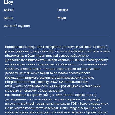
Шоу
Афіша
Плітки
Краса
Мода
Жіночий журнал
Використання будь-яких матеріалів ( в тому числі фото- та відео-),
розміщених на цьому сайті
https://www.obozrevatel.com
та всіх його
піддоменах, в будь-якому вигляді суворо заборонено.
Дозволяється використання при отриманні письмового дозволу
на їх використання та за умови обов'язкового посилання на сайт
OBOZ.UA, а для інтернет-видань - при отриманні письмового
дозволу на їх використання та за умови обов'язкового
розміщення прямого, відкритого для пошукових систем,
гіперпосилання на сторінку OBOZ.UA за посиланням
https://www.obozrevatel.com
, на якій розміщено оригінальний
матеріал в першому абзаці матеріалу.
Всі матеріали на цьому сайті, в тому числі інтерв’ю, статті,
дослідження – є службовими творами журналістів редакції,
виключні майнові права на які належать ТОВ «Золота середина».
На всі опубліковані фотоматеріали Getty Images редакція має
майнові права, які захищаються законом України «Про авторські