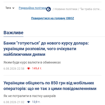
Теги
Редакційна політика
Новини політики
"Їм треба сісти...
Повернутися на головну OBOZ
Важливе
Банки "готуються" до нового курсу долара:
українцям розповіли, чого очікувати
найближчими днями
Яким буде курс валюти в обмінниках
149,4 т.
6.08.2026 22:58
Українцям обіцяють по 850 грн від мобільних
операторів: що не так з цими повідомленнями
Як не потрапити в пастку шахраїв
13,9 т.
6.08.2026 21:02