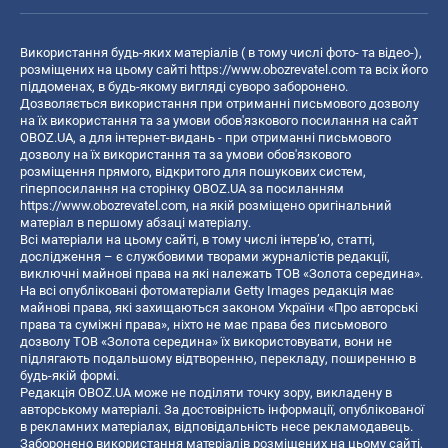
Використання будь-яких матеріалів ( в тому числі фото- та відео-),
розміщених на цьому сайті
https://www.obozrevatel.com
та всіх його
піддоменах, в будь-якому вигляді суворо заборонено.
Дозволяється використання при отриманні письмового дозволу
на їх використання та за умови обов'язкового посилання на сайт
OBOZ.UA, а для інтернет-видань - при отриманні письмового
дозволу на їх використання та за умови обов'язкового
розміщення прямого, відкритого для пошукових систем,
гіперпосилання на сторінку OBOZ.UA за посиланням
https://www.obozrevatel.com
, на якій розміщено оригінальний
матеріал в першому абзаці матеріалу.
Всі матеріали на цьому сайті, в тому числі інтерв’ю, статті,
дослідження – є службовими творами журналістів редакції,
виключні майнові права на які належать ТОВ «Золота середина».
На всі опубліковані фотоматеріали Getty Images редакція має
майнові права, які захищаються законом України «Про авторські
права та суміжні права», ніхто не має права без письмового
дозволу ТОВ «Золота середина» їх використовувати, вони не
підлягають подальшому відтворенню, перекладу, поширенню в
будь-якій формі.
Редакція OBOZ.UA може не поділяти точку зору, викладену в
авторському матеріалі. За достовірність інформації, опублікованої
в рекламних матеріалах, відповідальність несе рекламодавець.
Заборонено використання матеріалів розміщених на цьому сайті,