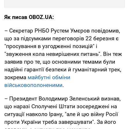
Як писав OBOZ.UA:
– Секретар РНБО Рустем Умєров повідомив,
що за підсумками переговорів 22 березня є
"просування в узгодженні позицій" і
"звуження кола невирішених питань". Він теж
заявив про те, що основними темами були
надійні гарантії безпеки й гуманітарний трек,
зокрема
майбутні обміни
військовополоненими
.
– Президент Володимир Зеленський визнав,
що наразі Сполучені Штати зосереджені на
ситуації навколо Ірану, "але й цю війну Росії
проти України треба завершувати". За його