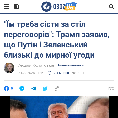
"Їм треба сісти за стіл
переговорів": Трамп заявив,
що Путін і Зеленський
близькі до мирної угоди
Андрій Колотовкін
Новини політики
24.03.2026 21:44
2 хвилини
4,1 т.
0
РУС