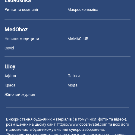
Економіка
Ринки та компанії
Макроекономіка
MedOboz
Новини медицини
MAMACLUB
Covid
Шоу
Афіша
Плітки
Краса
Мода
Жіночий журнал
Використання будь-яких матеріалів ( в тому числі фото- та відео-),
розміщених на цьому сайті
https://www.obozrevatel.com
та всіх його
піддоменах, в будь-якому вигляді суворо заборонено.
Дозволяється використання при отриманні письмового дозволу