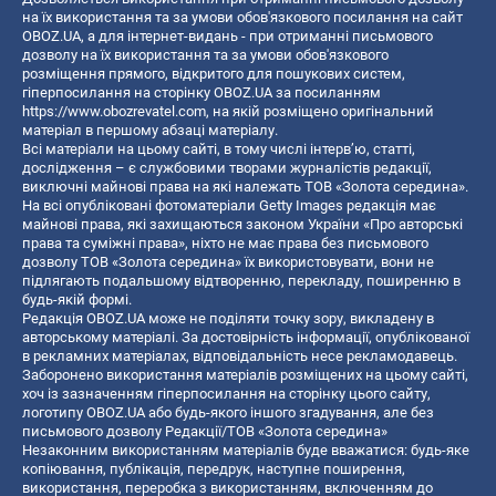
на їх використання та за умови обов'язкового посилання на сайт
OBOZ.UA, а для інтернет-видань - при отриманні письмового
дозволу на їх використання та за умови обов'язкового
розміщення прямого, відкритого для пошукових систем,
гіперпосилання на сторінку OBOZ.UA за посиланням
https://www.obozrevatel.com
, на якій розміщено оригінальний
матеріал в першому абзаці матеріалу.
Всі матеріали на цьому сайті, в тому числі інтерв’ю, статті,
дослідження – є службовими творами журналістів редакції,
виключні майнові права на які належать ТОВ «Золота середина».
На всі опубліковані фотоматеріали Getty Images редакція має
майнові права, які захищаються законом України «Про авторські
права та суміжні права», ніхто не має права без письмового
дозволу ТОВ «Золота середина» їх використовувати, вони не
підлягають подальшому відтворенню, перекладу, поширенню в
будь-якій формі.
Редакція OBOZ.UA може не поділяти точку зору, викладену в
авторському матеріалі. За достовірність інформації, опублікованої
в рекламних матеріалах, відповідальність несе рекламодавець.
Заборонено використання матеріалів розміщених на цьому сайті,
хоч із зазначенням гіперпосилання на сторінку цього сайту,
логотипу OBOZ.UA або будь-якого іншого згадування, але без
письмового дозволу Редакції/ТОВ «Золота середина»
Незаконним використанням матеріалів буде вважатися: будь-яке
копiювання, публiкацiя, передрук, наступне поширення,
використання, переробка з використанням, включенням до