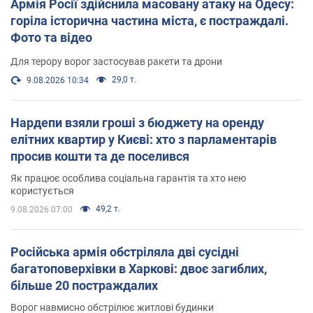
Армія Росії здійснила масовану атаку на Одесу:
горіла історична частина міста, є постраждалі.
Фото та відео
Для терору ворог застосував ракети та дрони
29,0 т.
9.08.2026 10:34
Нардепи взяли гроші з бюджету на оренду
елітних квартир у Києві: хто з парламентарів
просив кошти та де поселився
Як працює особлива соціальна гарантія та хто нею
користується
49,2 т.
9.08.2026 07:00
Російська армія обстріляла дві сусідні
багатоповерхівки в Харкові: двоє загиблих,
більше 20 постраждалих
Ворог навмисно обстрілює житлові будинки