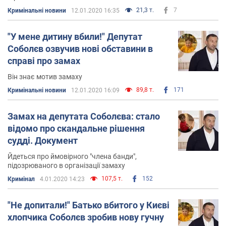
21,3 т.
7
Кримінальні новини
12.01.2020 16:35
"У мене дитину вбили!" Депутат
Соболєв озвучив нові обставини в
справі про замах
Він знає мотив замаху
89,8 т.
171
Кримінальні новини
12.01.2020 16:09
Замах на депутата Соболєва: стало
відомо про скандальне рішення
судді. Документ
Йдеться про ймовірного "члена банди",
підозрюваного в організації замаху
107,5 т.
152
Кримінал
4.01.2020 14:23
"Не допитали!" Батько вбитого у Києві
хлопчика Соболєв зробив нову гучну