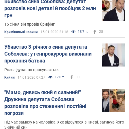
Вбивство сина Соболєва: депутат
розповів нові деталі й пообіцяв 2 млн
грн
15 січня він провів брифінг
13,7 т.
25
Кримінальні новини
15.01.2020 21:18
Убивство 3-річного сина депутата
Соболєва: у генпрокурора виконали
прохання батька
Розслідування просувається
17,0 т.
11
Кияни
14.01.2020 07:27
"Мамо, дивись який я сильний!"
Дружина депутата Соболєва
розповіла про стеження і постійні
погрози
Під час замаху на чоловіка, яке відбулося в Києві, загинув його
3-річний син