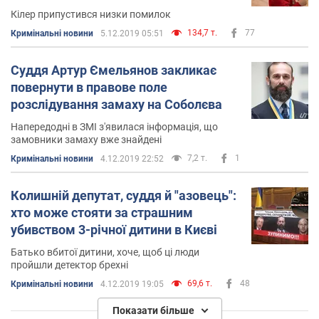
Кілер припустився низки помилок
134,7 т.
77
Кримінальні новини
5.12.2019 05:51
Суддя Артур Ємельянов закликає
повернути в правове поле
розслідування замаху на Соболєва
Напередодні в ЗМІ з'явилася інформація, що
замовники замаху вже знайдені
7,2 т.
1
Кримінальні новини
4.12.2019 22:52
Колишній депутат, суддя й "азовець":
хто може стояти за страшним
убивством 3-річної дитини в Києві
Батько вбитої дитини, хоче, щоб ці люди
пройшли детектор брехні
69,6 т.
48
Кримінальні новини
4.12.2019 19:05
Показати більше