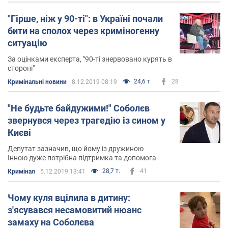
"Гірше, ніж у 90-ті": в Україні почали
бити на сполох через криміногенну
ситуацію
За оцінками експерта, "90-ті знервовано курять в
стороні"
24,6 т.
28
Кримінальні новини
8.12.2019 08:19
"Не будьте байдужими!" Соболєв
звернувся через трагедію із сином у
Києві
Депутат зазначив, що йому із дружиною
Інною дуже потрібна підтримка та допомога
28,7 т.
41
Кримінал
5.12.2019 13:41
Чому куля вцілила в дитину:
з'ясувався несамовитий нюанс
замаху на Соболєва