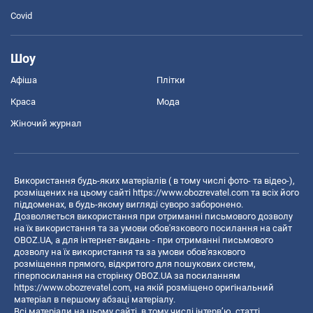
Covid
Шоу
Афіша
Плітки
Краса
Мода
Жіночий журнал
Використання будь-яких матеріалів ( в тому числі фото- та відео-),
розміщених на цьому сайті
https://www.obozrevatel.com
та всіх його
піддоменах, в будь-якому вигляді суворо заборонено.
Дозволяється використання при отриманні письмового дозволу
на їх використання та за умови обов'язкового посилання на сайт
OBOZ.UA, а для інтернет-видань - при отриманні письмового
дозволу на їх використання та за умови обов'язкового
розміщення прямого, відкритого для пошукових систем,
гіперпосилання на сторінку OBOZ.UA за посиланням
https://www.obozrevatel.com
, на якій розміщено оригінальний
матеріал в першому абзаці матеріалу.
Всі матеріали на цьому сайті, в тому числі інтерв’ю, статті,