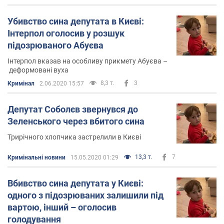
організацій агробізнесу Національного університету
біоресурсів і природокористування України у м. Київ.
Убивство сина депутата в Києві:
Інтерпол оголосив у розшук
З 2015 року став депутатом Київської обласної ради
підозрюваного Абуєва
від партії "Блок Петра Порошенка".
Інтерпол вказав на особливу прикмету Абуєва –
деформовані вуха
Соцмережі
8,3 т.
3
Кримінал
2.06.2020 15:57
Сторінка Facebook Соболєва -
https://www.facebook.com/vyacheslav.sobolev.73
Депутат Соболєв звернувся до
Зеленського через вбитого сина
Родина
Трирічного хлопчика застрелили в Києві
Двічі розлучений. Друга дружина – Світлана Шпігель,
13,3 т.
7
Кримінальні новини
15.05.2020 01:29
екс-наречена Миколи Баскова та донька російського
сенатора та фармацевтичного магната Бориса
Вбивство сина депутата у Києві:
Шпігеля.
одного з підозрюваних залишили під
вартою, інший – оголосив
Зараз одружений із Інною Вільчинською, з якою у них
голодування
в 2016 році народився хлопчик, який трагічно загинув