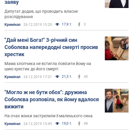
заяву
Депутат додав, що проводить власне
розслідування
17,9 т.
3
Кримінал
26.12.2019 15:20
"Дай мені Бога!" 3-річний син
Соболєва напередодні смерті просив
хрестик
Мама хлопчика не встигла повісити йому на
шию хрестик до його смерті
21,3 т.
40
Кримінал
24.12.2019 17:01
"Могло ж не бути обох": дружина
Соболєва розповіла, як йому вдалося
вижити
На очах жінки застрелили її маленького сина
19,0 т.
48
Кримінал
24.12.2019 15:49