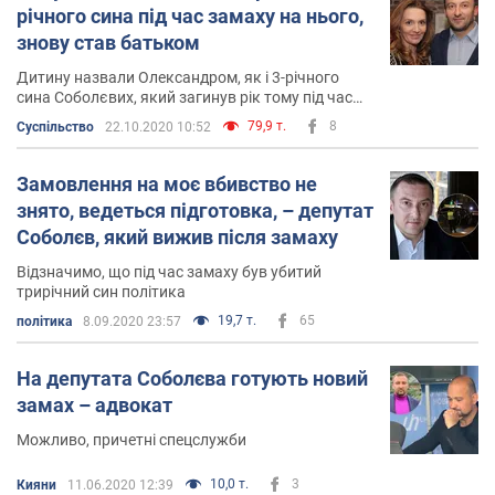
річного сина під час замаху на нього,
У 2007 – 2010 роках навчався в докторантурі по
знову став батьком
спеціальності "Економіка та управління
Дитину назвали Олександром, як і 3-річного
підприємствами" Донецького держуніверситету
сина Соболєвих, який загинув рік тому під час
економіки і торгівлі.
замаху
79,9 т.
8
Суспільство
22.10.2020 10:52
У 2010 році отримав науковий ступінь доктора
Замовлення на моє вбивство не
економічних наук.
знято, ведеться підготовка, – депутат
З січня 2010 року обіймав посаду директора ДП
Соболєв, який вижив після замаху
"Нафтогазмережа".
Відзначимо, що під час замаху був убитий
трирічний син політика
З лютого 2010 до березня 2011 року — заступник
19,7 т.
65
політика
8.09.2020 23:57
голови правління НАК "Нафтогаз України".
На депутата Соболєва готують новий
З вересня 2010 до лютого 2015 року був професором
замах – адвокат
на кафедрі "Маркетингу і комерційної справи"
Донецького держуніверситету економіки і торгівлі.
Можливо, причетні спецслужби
З лютого до червня 2015 року — Доцент кафедри
10,0 т.
3
Кияни
11.06.2020 12:39