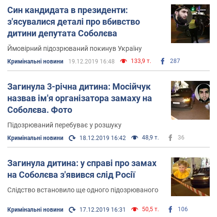
Син кандидата в президенти:
з'ясувалися деталі про вбивство
дитини депутата Соболєва
Ймовірний підозрюваний покинув Україну
133,9 т.
287
Кримінальні новини
19.12.2019 16:48
Загинула 3-річна дитина: Мосійчук
назвав ім'я організатора замаху на
Соболєва. Фото
Підозрюваний перебуває у розшуку
48,9 т.
36
Кримінальні новини
18.12.2019 16:42
Загинула дитина: у справі про замах
на Соболєва з'явився слід Росії
Слідство встановило ще одного підозрюваного
50,5 т.
106
Кримінальні новини
17.12.2019 16:31