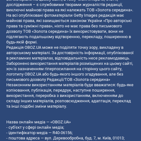
дослідження – є службовими творами журналістів редакції,
виключні майнові права на які належать ТОВ «Золота середина».
На всі опубліковані фотоматеріали Getty Images редакція має
майнові права, які захищаються законом України «Про авторські
права та суміжні права», ніхто не має права без письмового
дозволу ТОВ «Золота середина» їх використовувати, вони не
підлягають подальшому відтворенню, перекладу, поширенню в
будь-якій формі.
Редакція OBOZ.UA може не поділяти точку зору, викладену в
авторському матеріалі. За достовірність інформації, опублікованої
в рекламних матеріалах, відповідальність несе рекламодавець.
Заборонено використання матеріалів розміщених на цьому сайті,
хоч із зазначенням гіперпосилання на сторінку цього сайту,
логотипу OBOZ.UA або будь-якого іншого згадування, але без
письмового дозволу Редакції/ТОВ «Золота середина»
Незаконним використанням матеріалів буде вважатися: будь-яке
копiювання, публiкацiя, передрук, наступне поширення,
використання, переробка з використанням, включенням до
складу інших матеріалів, розповсюдження, адаптація, переклад
та інші подібні зміни матеріалу.
Назва онлайн медіа — «OBOZ.UA»
- суб'єкт у сфері онлайн медіа;
- ідентифікатор медіа — R40-06156;
- поштова адреса — вул. Деревообробна, буд. 7, м. Київ, 01013;