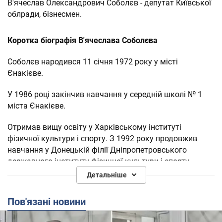
В'ячеслав Олександрович Соболєв - депутат Київської
облради, бізнесмен.
Коротка біографія В'ячеслава Соболєва
Соболєв народився 11 січня 1972 року у місті
Єнакієве.
У 1986 році закінчив навчання у середній школі № 1
міста Єнакієве.
Отримав вищу освіту у Харківському інституті
фізичної культури і спорту. З 1992 року продовжив
навчання у Донецькій філії Дніпропетровського
державного інституту фізичної культури і спорту.
Детальніше
У 1997 відкрив перший магазин, а згодом цілу мережу
супермаркетів "Обжора". В 2007 році продав мережу.
Пов'язані новини
У 2000 – 2002 роках навчався у Донецькому