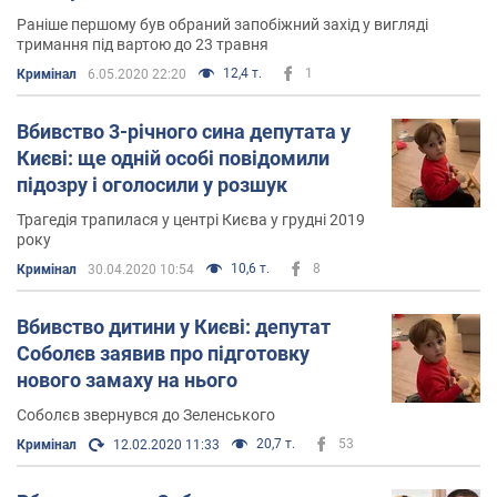
1 грудня 2019 року.
Раніше першому був обраний запобіжний захід у вигляді
тримання під вартою до 23 травня
Всього є батьком п'ятьох дітей.
12,4 т.
1
Кримінал
6.05.2020 22:20
Замах на Соболєва
Вбивство 3-річного сина депутата у
Києві: ще одній особі повідомили
1 грудня ввечері невідомі
розстріляли Range Rover
підозру і оголосили у розшук
Соболєва у Києві
. Внаслідок нападу
було смертельно
Трагедія трапилася у центрі Києва у грудні 2019
поранено його трирічного сина
. Хрещеною матір'ю
року
хлопчика
була українська співачка Ірина Білик
.
10,6 т.
8
Кримінал
30.04.2020 10:54
За даними OBOZREVATEL Соболєв уже кілька років
Вбивство дитини у Києві: депутат
перебуває в жорсткому конфлікті з ще одним
Соболєв заявив про підготовку
впливовим "донецьким" – Артуром Ємельяновим
.
нового замаху на нього
Соболєв звернувся до Зеленського
20,7 т.
53
Кримінал
12.02.2020 11:33