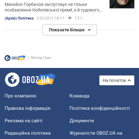
Михайло Горбачов заслуговує не тільки
позбавлення Нобелівської премії, а й судового
переслідування усіма країнами СНД
1,3 т.
(Архів) Політика
3.03.2012 18:17
Показати більше
Леонід Грач
На початок
Про компанію
Команда
Правова інформація
Політика конфіденційності
Реклама на сайті
Документи
Редакційна політика
Журналісти OBOZ.UA на