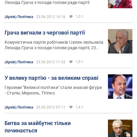
Леоніда Грача з посади голови ради партії
1,0 т.
(Архів) Політика
23.06.2012 16:16
Грача вигнали з чергової партії
Комуністична партія робітників і селян звільнила
Леоніда Грача з посади голови ради партії, 23
червня 2012
1,0 т.
(Архів) Політика
23.06.2012 11:53
У велику партію - за великим справі
Героями "Великої політики" стали знакові фігури
- Сталін, Меркель, Тігіпко
1,4 т.
(Архів) Політика
20.05.2012 07:11
Битва за майбутнє тільки
починається