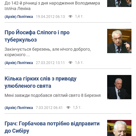
До 142-й річниці з дня народження Володимира
Ілліча Леніна
1,4 т.
(Архів) Політика
19.04.2012 06:13
Про Йосифа Сліпого і про
туберкульоз
Закінчується березень, але нічого доброго,
корисного ...
1,6 т.
(Архів) Політика
27.03.2012 13:11
Кілька гірких слів з приводу
улюбленого свята
Мені завжди подобався світлий свято 8 Березня
1,5 т.
(Архів) Політика
7.03.2012 06:41
Грач: Горбачова потрібно відправити
до Сибіру