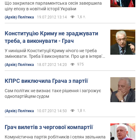
Що закрилася парламентська сесія завершила
цілу епоху в новітній історії України
1,6 т.
(Архів) Політика
19.07.2012 13:14
Конституцію Криму не зраджувати
треба, а виконувати - Грач
У нинішній Конституції Криму нічого не треба
змінювати. Треба її виконувати. Про це в інтерв'ю
"Обозревателю" заявив автор нині чинної
975
(Архів) Політика
18.07.2012 14:20
Конституції Криму Леонід Грач
КПРС виключила Грача з партії
Сам політик не визнає таке рішення і загрожує
однопартійцям судом
1,8 т.
(Архів) Політика
10.07.2012 14:50
Грач вилетів з чергової компартії
Комуністична партія робітників і селян звільнила