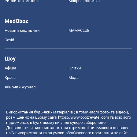
Ринки та компанії
Макроекономіка
MedOboz
Новини медицини
MAMACLUB
Covid
Шоу
Афіша
Плітки
Краса
Мода
Жіночий журнал
Використання будь-яких матеріалів ( в тому числі фото- та відео-),
розміщених на цьому сайті
https://www.obozrevatel.com
та всіх його
піддоменах, в будь-якому вигляді суворо заборонено.
Дозволяється використання при отриманні письмового дозволу
на їх використання та за умови обов'язкового посилання на сайт