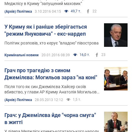
Меджлісу в Криму "запущений маховик"
49,7 т.
22
(Архів) Політика
3.10.2016 04:15
У Криму як і раніше зберігається
"режим Януковича" - екс-нардеп
Політик розповів, хто керує "владою" півострова
16,0 т.
23
Кримінальні новини
20.01.2016 08:39
Грач про трагедію з сином
Джемілєва: Могильов зараз "на коні"
Після того як син Джемілєва Хайсер скоїв
вбивство, у глави АР Криму Анатолія Могильова
"розв'язані руки"
1,5 т.
(Архів) Політика
28.05.2013 12:12
Грач: у Джемілєва йде "чорна смуга"
в житті
У лідера Меджлісу кримськотатарського народу