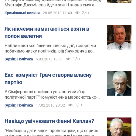
Мустафи Джемілєва йде в житті чорна смуга
2,4 т.
Кримінальні новини
28.05.2013 11:40
Як нікчеми намагаються взяти в
полон велетня
Наближаються "шевченківські дні", і скоро ми
побачимо низку політиків, від Януковича до
Тягнибока, які потягнуться з вінками і квітами
1,8 т.
(Архів) Політика
5.03.2013 13:31
до пам'ятників великому поетові ...
Екс-комуніст Грач створив власну
партію
У Сімферополі пройшов установчий з'їзд
політичної партії "Комуністична марксистсько-
ленінська партія України"
1,1 т.
(Архів) Політика
17.02.2013 20:32
Навіщо увічнювати Фанні Каплан?
"Необхідно дати відсіч провокаціям, що сприяє
зміцненню олігархічного режиму і посилення