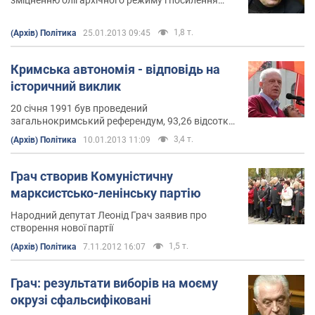
політичних позицій нацистів"
1,8 т.
(Архів) Політика
25.01.2013 09:45
Кримська автономія - відповідь на
історичний виклик
20 січня 1991 був проведений
загальнокримський референдум, 93,26 відсотка
кримчан сказали "так" територіальної Автономії
3,4 т.
(Архів) Політика
10.01.2013 11:09
Грач створив Комуністичну
марксистсько-ленінську партію
Народний депутат Леонід Грач заявив про
створення нової партії
1,5 т.
(Архів) Політика
7.11.2012 16:07
Грач: результати виборів на моєму
окрузі сфальсифіковані