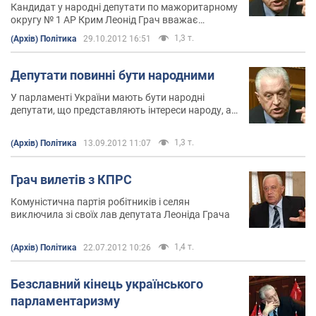
Кандидат у народні депутати по мажоритарному
округу № 1 АР Крим Леонід Грач вважає
результати виборів сфальсифікованими, але в
1,3 т.
(Архів) Політика
29.10.2012 16:51
суд не піде. Про це він заявив в інтерв'ю
"Обозревателю"
Депутати повинні бути народними
У парламенті України мають бути народні
депутати, що представляють інтереси народу, а
не олігархів
1,3 т.
(Архів) Політика
13.09.2012 11:07
Грач вилетів з КПРС
Комуністична партія робітників і селян
виключила зі своїх лав депутата Леоніда Грача
1,4 т.
(Архів) Політика
22.07.2012 10:26
Безславний кінець українського
парламентаризму