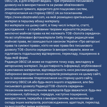
OBOZ.UA, а для інтернет-видань - при отриманні письмового
дозволу на їх використання та за умови обов'язкового
розміщення прямого, відкритого для пошукових систем,
гіперпосилання на сторінку OBOZ.UA за посиланням
https://www.obozrevatel.com
, на якій розміщено оригінальний
матеріал в першому абзаці матеріалу.
Всі матеріали на цьому сайті, в тому числі інтерв’ю, статті,
дослідження – є службовими творами журналістів редакції,
виключні майнові права на які належать ТОВ «Золота середина».
На всі опубліковані фотоматеріали Getty Images редакція має
майнові права, які захищаються законом України «Про авторські
права та суміжні права», ніхто не має права без письмового
дозволу ТОВ «Золота середина» їх використовувати, вони не
підлягають подальшому відтворенню, перекладу, поширенню в
будь-якій формі.
Редакція OBOZ.UA може не поділяти точку зору, викладену в
авторському матеріалі. За достовірність інформації, опублікованої
в рекламних матеріалах, відповідальність несе рекламодавець.
Заборонено використання матеріалів розміщених на цьому сайті,
хоч із зазначенням гіперпосилання на сторінку цього сайту,
логотипу OBOZ.UA або будь-якого іншого згадування, але без
письмового дозволу Редакції/ТОВ «Золота середина»
Незаконним використанням матеріалів буде вважатися: будь-яке
копiювання, публiкацiя, передрук, наступне поширення,
використання, переробка з використанням, включенням до
складу інших матеріалів, розповсюдження, адаптація, переклад
та інші подібні зміни матеріалу.