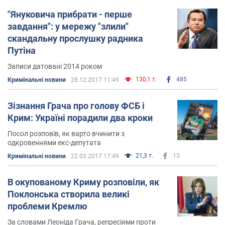
"Януковича прибрати - перше
завдання": у мережу "злили"
скандальну прослушку радника
Путіна
Записи датовані 2014 роком
130,1 т.
485
Кримінальні новини
28.12.2017 11:49
Зізнання Грача про голову ФСБ і
Крим: Україні порадили два кроки
Посол розповів, як варто вчинити з
одкровеннями екс-депутата
21,3 т.
13
Кримінальні новини
22.03.2017 17:49
В окупованому Криму розповіли, як
Поклонська створила великі
проблеми Кремлю
За словами Леоніда Грача, репресіями проти