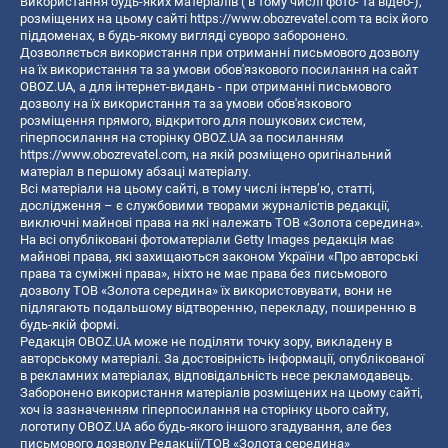
Використання будь-яких матеріалів ( в тому числі фото- та відео-),
розміщених на цьому сайті
https://www.obozrevatel.com
та всіх його
піддоменах, в будь-якому вигляді суворо заборонено.
Дозволяється використання при отриманні письмового дозволу
на їх використання та за умови обов'язкового посилання на сайт
OBOZ.UA, а для інтернет-видань - при отриманні письмового
дозволу на їх використання та за умови обов'язкового
розміщення прямого, відкритого для пошукових систем,
гіперпосилання на сторінку OBOZ.UA за посиланням
https://www.obozrevatel.com
, на якій розміщено оригінальний
матеріал в першому абзаці матеріалу.
Всі матеріали на цьому сайті, в тому числі інтерв’ю, статті,
дослідження – є службовими творами журналістів редакції,
виключні майнові права на які належать ТОВ «Золота середина».
На всі опубліковані фотоматеріали Getty Images редакція має
майнові права, які захищаються законом України «Про авторські
права та суміжні права», ніхто не має права без письмового
дозволу ТОВ «Золота середина» їх використовувати, вони не
підлягають подальшому відтворенню, перекладу, поширенню в
будь-якій формі.
Редакція OBOZ.UA може не поділяти точку зору, викладену в
авторському матеріалі. За достовірність інформації, опублікованої
в рекламних матеріалах, відповідальність несе рекламодавець.
Заборонено використання матеріалів розміщених на цьому сайті,
хоч із зазначенням гіперпосилання на сторінку цього сайту,
логотипу OBOZ.UA або будь-якого іншого згадування, але без
письмового дозволу Редакції/ТОВ «Золота середина»