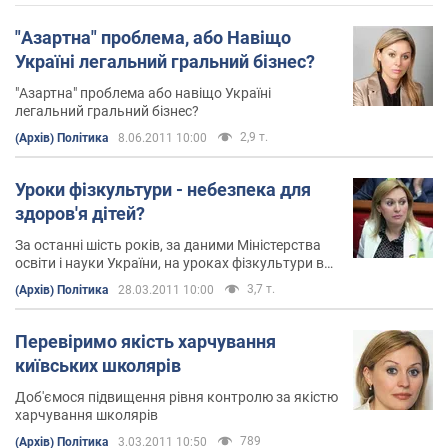
"Азартна" проблема, або Навіщо
Україні легальний гральний бізнес?
"Азартна" проблема або навіщо Україні
легальний гральний бізнес?
2,9 т.
(Архів) Політика
8.06.2011 10:00
Уроки фізкультури - небезпека для
здоров'я дітей?
За останні шість років, за даними Міністерства
освіти і науки України, на уроках фізкультури в
школах сталося 15 смертельних випадків
3,7 т.
(Архів) Політика
28.03.2011 10:00
Перевіримо якість харчування
київських школярів
Доб'ємося підвищення рівня контролю за якістю
харчування школярів
789
(Архів) Політика
3.03.2011 10:50