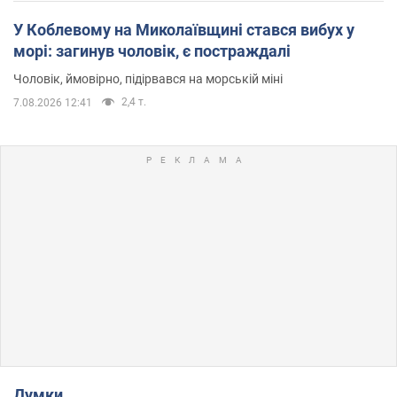
У Коблевому на Миколаївщині стався вибух у
морі: загинув чоловік, є постраждалі
Чоловік, ймовірно, підірвався на морській міні
2,4 т.
7.08.2026 12:41
Думки