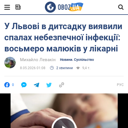
У Львові в дитсадку виявили
спалах небезпечної інфекції:
восьмеро малюків у лікарні
Михайло Левакін
Новини. Суспільство
8.05.2026 01:08
2 хвилини
9,4 т.
0
РУС