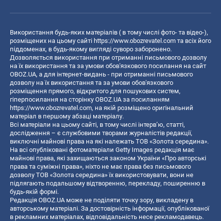
Використання будь-яких матеріалів ( в тому числі фото- та відео-),
розміщених на цьому сайті
https://www.obozrevatel.com
та всіх його
піддоменах, в будь-якому вигляді суворо заборонено.
Дозволяється використання при отриманні письмового дозволу
на їх використання та за умови обов'язкового посилання на сайт
OBOZ.UA, а для інтернет-видань - при отриманні письмового
дозволу на їх використання та за умови обов'язкового
розміщення прямого, відкритого для пошукових систем,
гіперпосилання на сторінку OBOZ.UA за посиланням
https://www.obozrevatel.com
, на якій розміщено оригінальний
матеріал в першому абзаці матеріалу.
Всі матеріали на цьому сайті, в тому числі інтерв’ю, статті,
дослідження – є службовими творами журналістів редакції,
виключні майнові права на які належать ТОВ «Золота середина».
На всі опубліковані фотоматеріали Getty Images редакція має
майнові права, які захищаються законом України «Про авторські
права та суміжні права», ніхто не має права без письмового
дозволу ТОВ «Золота середина» їх використовувати, вони не
підлягають подальшому відтворенню, перекладу, поширенню в
будь-якій формі.
Редакція OBOZ.UA може не поділяти точку зору, викладену в
авторському матеріалі. За достовірність інформації, опублікованої
в рекламних матеріалах, відповідальність несе рекламодавець.