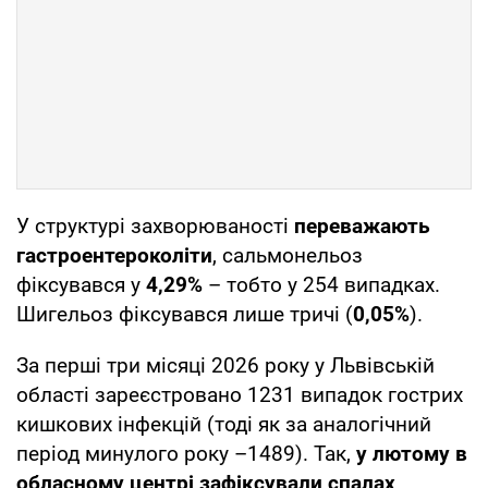
У структурі захворюваності
переважають
гастроентероколіти
, сальмонельоз
фіксувався у
4,29%
– тобто у 254 випадках.
Шигельоз фіксувався лише тричі (
0,05%
).
За перші три місяці 2026 року у Львівській
області зареєстровано 1231 випадок гострих
кишкових інфекцій (тоді як за аналогічний
період минулого року –1489). Так,
у лютому в
обласному центрі зафіксували спалах