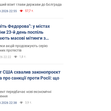
ший візит глави держави до Бєлграда
57,7 т.
8.2026 22:55
іть Федорова": у містах
ни 23-й день поспіль
ають масові мітинги з
онками. Фото і відео
ики акцій продовжують серію
их протестів
1,8 т.
26 22:22
т США схвалив законопроєкт
 про санкції проти Росії: що
нт передбачає нові економічні
ення
3,9 т.
8.2026 22:38