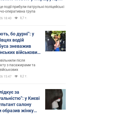
ція склала адмінпротокол.
це події прибули патрульні поліцейські
о
дчо-оперативна група
8,7 т.
26 18:40
ть, бо дурні": у
івцях водій
буса зневажив
їнських військових
латився. Відео
звільнили після
кту з пасажирами та
військових
8,2 т.
26 15:47
лідкує за
альністю": у Києві
ультант салону
и образив жінку