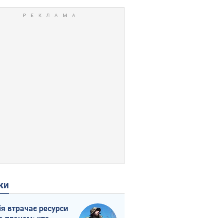
ки
ія втрачає ресурси