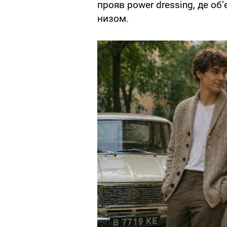
прояв power dressing, де о
низом.