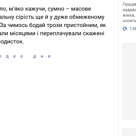
після
Праців
ло, м’яко кажучи, сумно – масове
розг
надава
жінки,
Фото
льну сірість ще й у дуже обмеженому
носить
 За чимось бодай трохи пристойним, як
7.0
али місяцями і переплачували скажені
модисток.
ідео дня