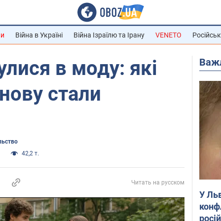
ни
Війна в Україні
Війна Ізраїлю та Ірану
VENETO
Російськ
Важ
улися в моду: які
знову стали
льство
и
42,2 т.
Читать на русском
У Ль
конф
росі