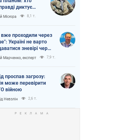
а планом: хто
правді диктує
п війни
8,1 т.
ій Місюра
 вже проходили через
ше": Україні не варто
даватися зневірі через
етний терор
7,9 т.
ій Марченко, експерт
ід проспав загрозу:
ія може перевірити
О війною
2,6 т.
ід Невзлін