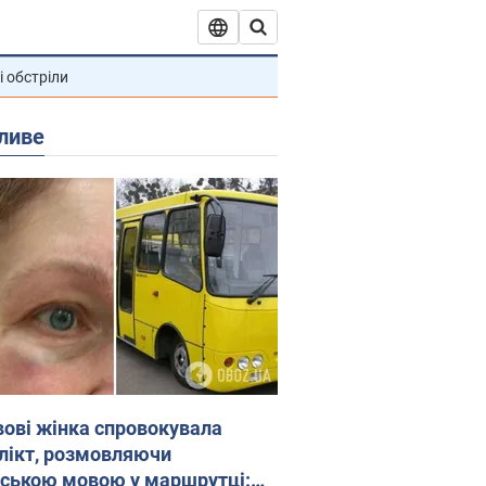
і обстріли
ливе
вові жінка спровокувала
лікт, розмовляючи
йською мовою у маршрутці: