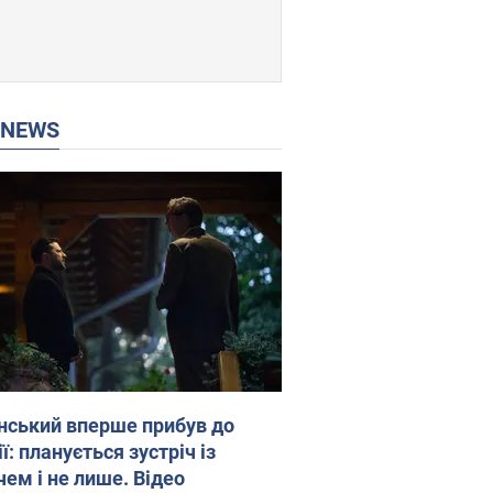
P NEWS
нський вперше прибув до
ї: планується зустріч із
чем і не лише. Відео