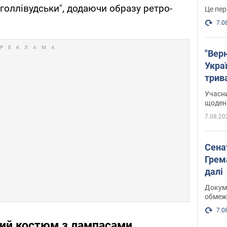
голлівудськи", додаючи образу ретро-
Це пер
7.0
"Верн
Украї
трив
карт
Учасн
щоденн
7.08.20
Сена
Грема
далі
Докуме
обмеж
7.0
ий костюм з лампасами