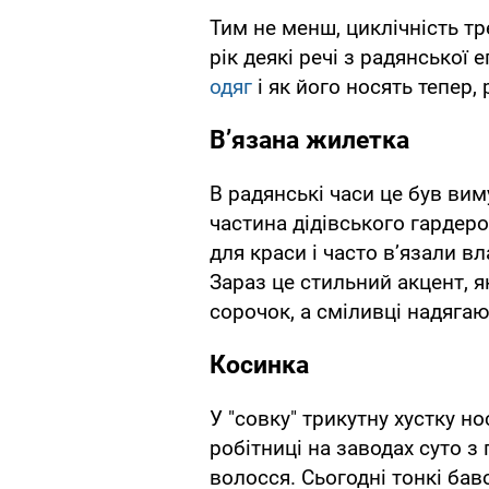
Тим не менш, циклічність тр
рік деякі речі з радянської
одяг
і як його носять тепер,
В’язана жилетка
В радянські часи це був ви
частина дідівського гардеро
для краси і часто в’язали в
Зараз це стильний акцент, я
сорочок, а сміливці надягают
Косинка
У "совку" трикутну хустку н
робітниці на заводах суто з
волосся. Сьогодні тонкі бав