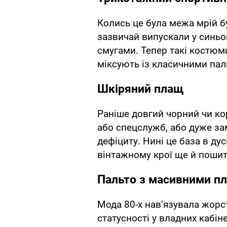
Колись це була межа мрій б
зазвичай випускали у синьо
смугами. Тепер такі костюм
міксують із класичними паль
Шкіряний плащ
Раніше довгий чорний чи ко
або спецслужб, або дуже за
дефіциту. Нині це база в дус
вінтажному крої ще й пошиті
Пальто з масивними п
Мода 80-х нав’язувала жорс
статусності у владних кабіне