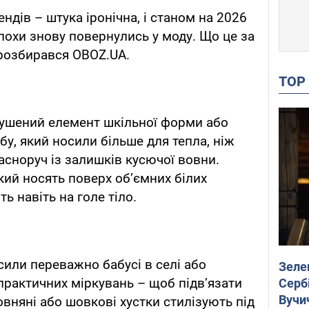
ендів – штука іронічна, і станом на 2026
 епохи знову повернулись у моду. Що це за
 розбирався OBOZ.UA.
TO
мушений елемент шкільної форми або
бу, який носили більше для тепла, ніж
ласноруч із залишків кусючої вовни.
кий носять поверх об’ємних білих
ь навіть на голе тіло.
осили переважно бабусі в селі або
Зеле
 практичних міркувань – щоб підв’язати
Сербі
Вучи
овняні або шовкові хустки стилізують під