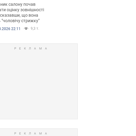
 хімієтерапії,
ник салону почав
орівся скандал.
ти оцінку зовнішності
 сказавши, що вона
 "чоловічу стрижку"
9,3 т.
8.2026 22:11