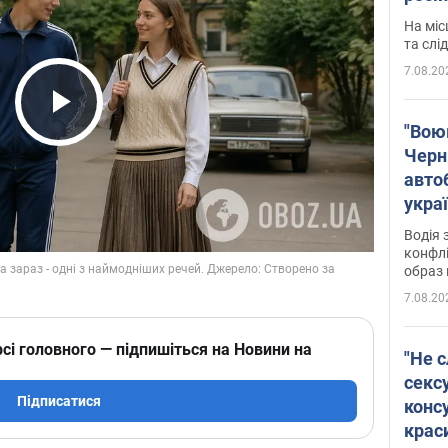
полі
На міс
Віде
та слі
7.08.20
Play Video
"Воюю
Черн
авто
укра
і поп
Водія 
конфлі
образ 
7.08.20
сі головного — підпишіться на Новини на
"Не с
сексу
Підписатися
конс
крас