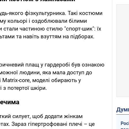
удь-якого фізкультурника. Такі костюми
му кольорі і оздоблювали білими
и стали частиною стилю "спорт-шик": їх
тами та навіть взуттям на підборах.
ричневий плащ у гардеробі був ознакою
можної людини, яка мала доступ до
і Matrix-core, моделі обирають у
 з потертої шкіри.
лечима
Дум
ткий силует, щоб додати жінкам
Рос
тах. Зараз гіпертрофовані плечі – це