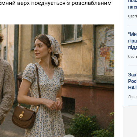
поз
б’ємний верх поєднується з розслабленим
нас
тем
Серг
"Ми
гір
під
рак
Серг
Зах
Рос
НАТ
Леон