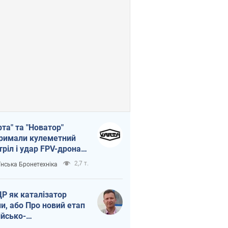
рта" та "Новатор"
римали кулеметний
тріл і удар FPV-дрона,
тувавши життя
2,7 т.
їнська Бронетехніка
церу ЗСУ
Р як каталізатор
ни, або Про новий етап
ійсько-
нічнокорейського