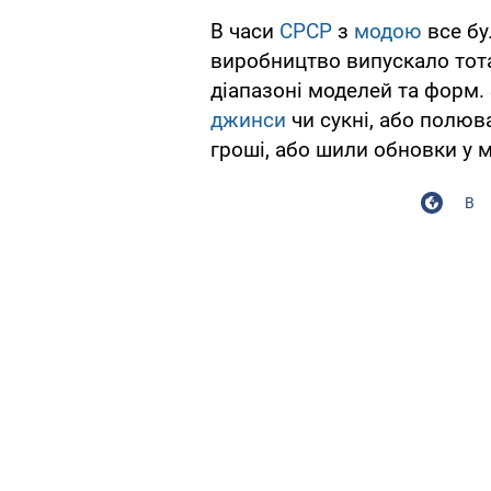
В часи
СРСР
з
модою
все бу
виробництво випускало тота
діапазоні моделей та форм.
джинси
чи сукні, або полюв
гроші, або шили обновки у 
В