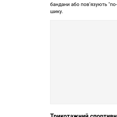
бандани або пов’язують "по-
шику.
Трикотажний спортивн