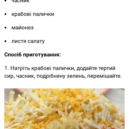
часник
крабові палички
майонез
листя салату
Спосіб приготування:
1. Натріть крабові палички, додайте тертий
сир, часник, подрібнену зелень, перемішайте.