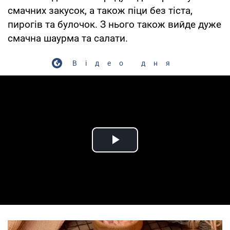
смачних закусок, а також піци без тіста,
пирогів та булочок. З нього також вийде дуже
смачна шаурма та салати.
Відео дня
Play Video