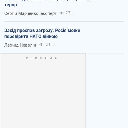
терор
Сергій Марченко, експерт
7,7 т.
Захід проспав загрозу: Росія може
перевірити НАТО війною
Леонід Невзлін
2,4 т.