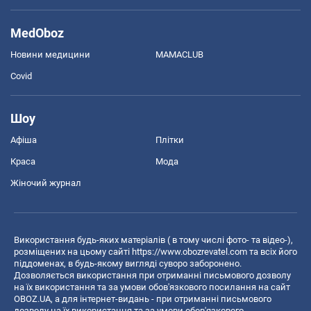
MedOboz
Новини медицини
MAMACLUB
Covid
Шоу
Афіша
Плітки
Краса
Мода
Жіночий журнал
Використання будь-яких матеріалів ( в тому числі фото- та відео-),
розміщених на цьому сайті
https://www.obozrevatel.com
та всіх його
піддоменах, в будь-якому вигляді суворо заборонено.
Дозволяється використання при отриманні письмового дозволу
на їх використання та за умови обов'язкового посилання на сайт
OBOZ.UA, а для інтернет-видань - при отриманні письмового
дозволу на їх використання та за умови обов'язкового