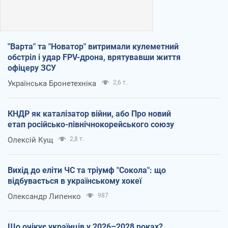
"Варта" та "Новатор" витримали кулеметний
обстріл і удар FPV-дрона, врятувавши життя
офіцеру ЗСУ
Українська Бронетехніка
2,6 т.
КНДР як каталізатор війни, або Про новий
етап російсько-північнокорейського союзу
Олексій Кущ
2,8 т.
Вихід до еліти ЧС та тріумф "Сокола": що
відбувається в українському хокеї
Олександр Липенко
987
Що очікує українців у 2026–2028 роках?