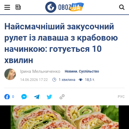
Найсмачніший закусочний
рулет із лаваша з крабовою
начинкою: готується 10
хвилин
Ірина Мельниченко
Новини. Суспільство
14.06.2026 17:22
1 хвилина
18,5 т.
0
РУС