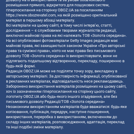
розміщення прямого, відкритого для пошукових систем,
гіперпосилання на сторінку OBOZ.UA за посиланням
https://www.obozrevatel.com
, на якій розміщено оригінальний
матеріал в першому абзаці матеріалу.
Всі матеріали на цьому сайті, в тому числі інтерв’ю, статті,
дослідження – є службовими творами журналістів редакції,
виключні майнові права на які належать ТОВ «Золота середина».
На всі опубліковані фотоматеріали Getty Images редакція має
майнові права, які захищаються законом України «Про авторські
права та суміжні права», ніхто не має права без письмового
дозволу ТОВ «Золота середина» їх використовувати, вони не
підлягають подальшому відтворенню, перекладу, поширенню в
будь-якій формі.
Редакція OBOZ.UA може не поділяти точку зору, викладену в
авторському матеріалі. За достовірність інформації, опублікованої
в рекламних матеріалах, відповідальність несе рекламодавець.
Заборонено використання матеріалів розміщених на цьому сайті,
хоч із зазначенням гіперпосилання на сторінку цього сайту,
логотипу OBOZ.UA або будь-якого іншого згадування, але без
письмового дозволу Редакції/ТОВ «Золота середина»
Незаконним використанням матеріалів буде вважатися: будь-яке
копiювання, публiкацiя, передрук, наступне поширення,
використання, переробка з використанням, включенням до
складу інших матеріалів, розповсюдження, адаптація, переклад
та інші подібні зміни матеріалу.