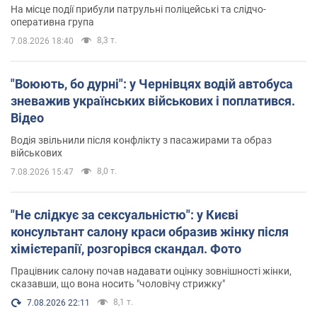
На місце події прибули патрульні поліцейські та слідчо-
оперативна група
8,3 т.
7.08.2026 18:40
"Воюють, бо дурні": у Чернівцях водій автобуса
зневажив українських військових і поплатився.
Відео
Водія звільнили після конфлікту з пасажирами та образ
військових
8,0 т.
7.08.2026 15:47
"Не слідкує за сексуальністю": у Києві
консультант салону краси образив жінку після
хімієтерапії, розгорівся скандал. Фото
Працівник салону почав надавати оцінку зовнішності жінки,
сказавши, що вона носить "чоловічу стрижку"
8,1 т.
7.08.2026 22:11