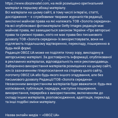
https://www.obozrevatel.com
, на якій розміщено оригінальний
матеріал в першому абзаці матеріалу.
Всі матеріали на цьому сайті, в тому числі інтерв’ю, статті,
дослідження – є службовими творами журналістів редакції,
виключні майнові права на які належать ТОВ «Золота середина».
На всі опубліковані фотоматеріали Getty Images редакція має
майнові права, які захищаються законом України «Про авторські
права та суміжні права», ніхто не має права без письмового
дозволу ТОВ «Золота середина» їх використовувати, вони не
підлягають подальшому відтворенню, перекладу, поширенню в
будь-якій формі.
Редакція OBOZ.UA може не поділяти точку зору, викладену в
авторському матеріалі. За достовірність інформації, опублікованої
в рекламних матеріалах, відповідальність несе рекламодавець.
Заборонено використання матеріалів розміщених на цьому сайті,
хоч із зазначенням гіперпосилання на сторінку цього сайту,
логотипу OBOZ.UA або будь-якого іншого згадування, але без
письмового дозволу Редакції/ТОВ «Золота середина»
Незаконним використанням матеріалів буде вважатися: будь-яке
копiювання, публiкацiя, передрук, наступне поширення,
використання, переробка з використанням, включенням до
складу інших матеріалів, розповсюдження, адаптація, переклад
та інші подібні зміни матеріалу.
Назва онлайн медіа — «OBOZ.UA»