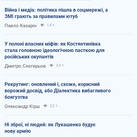
Війна і медіа: політика пішла в соцмережі, а
ЗМІ грають за правилами ютуб
Павло Казарін
1,4 т.
У полоні власних міфів: як Костянтинівка
стала головною ідеологічною пасткою для
російських окупантів
Дмитро Снєгирьов
3,9 т.
Рекрутинг: оновлений і, схоже, корисний
ворожий досвід, або Діалектика вибагливого
боягузтва
Олександр Кірш
3,2 т.
Ні зброї, ні людей: як Лукашенко будує
нову армію