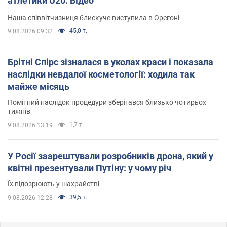
атлетики U20. Відео
Наша співвітчизниця блискуче виступила в Орегоні
45,0 т.
9.08.2026 09:32
Брітні Спірс зізналася в уколах краси і показала
наслідки невдалої косметології: ходила так
майже місяць
Помітний наслідок процедури зберігався близько чотирьох
тижнів
1,7 т.
9.08.2026 13:19
У Росії заарештували розробників дрона, який у
квітні презентували Путіну: у чому річ
Їх підозрюють у шахрайстві
39,5 т.
9.08.2026 12:28