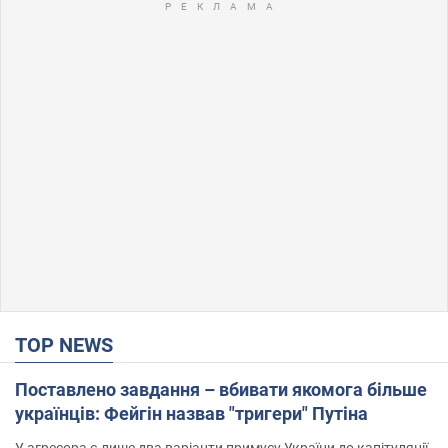
TOP NEWS
Поставлено завдання – вбивати якомога більше
українців: Фейгін назвав "тригери" Путіна
У агресора є лише два варіанти примусу України до капітуляції