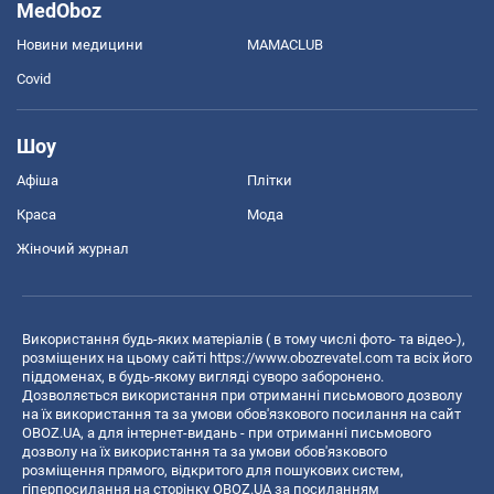
MedOboz
Новини медицини
MAMACLUB
Covid
Шоу
Афіша
Плітки
Краса
Мода
Жіночий журнал
Використання будь-яких матеріалів ( в тому числі фото- та відео-),
розміщених на цьому сайті
https://www.obozrevatel.com
та всіх його
піддоменах, в будь-якому вигляді суворо заборонено.
Дозволяється використання при отриманні письмового дозволу
на їх використання та за умови обов'язкового посилання на сайт
OBOZ.UA, а для інтернет-видань - при отриманні письмового
дозволу на їх використання та за умови обов'язкового
розміщення прямого, відкритого для пошукових систем,
гіперпосилання на сторінку OBOZ.UA за посиланням