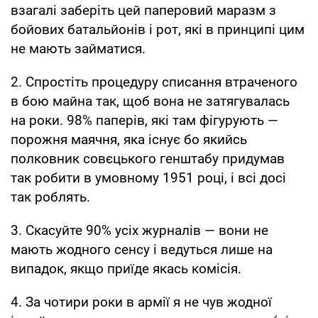
взагалі заберіть цей паперовий маразм з
бойових батальйонів і рот, які в принципі цим
не мають займатися.
2. Спростіть процедуру списання втраченого
в бою майна так, щоб вона не затягувалась
на роки. 98% паперів, які там фігурують —
порожня маячня, яка існує бо якийсь
полковник совєцького генштабу придумав
так робити в умовному 1951 році, і всі досі
так роблять.
3. Скасуйте 90% усіх журналів — вони не
мають жодного сенсу і ведуться лише на
випадок, якщо приїде якась комісія.
4. За чотири роки в армії я не чув жодної