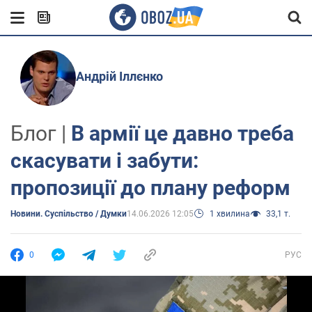
Андрій Іллєнко
Блог |
В армії це давно треба
скасувати і забути:
пропозиції до плану реформ
Новини. Суспільство / Думки
14.06.2026 12:05
1 хвилина
33,1 т.
0
РУС