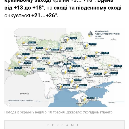
від +13 до +18°
, на
сході та південному сході
очкується
+21...+26°.