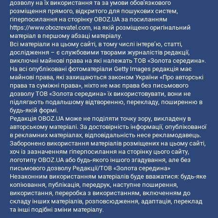
дозволу на їх використання та за умови обов'язкового
розміщення прямого, відкритого для пошукових систем,
гіперпосилання на сторінку OBOZ.UA за посиланням
https://www.obozrevatel.com
, на якій розміщено оригінальний
матеріал в першому абзаці матеріалу.
Всі матеріали на цьому сайті, в тому числі інтерв’ю, статті,
дослідження – є службовими творами журналістів редакції,
виключні майнові права на які належать ТОВ «Золота середина».
На всі опубліковані фотоматеріали Getty Images редакція має
майнові права, які захищаються законом України «Про авторські
права та суміжні права», ніхто не має права без письмового
дозволу ТОВ «Золота середина» їх використовувати, вони не
підлягають подальшому відтворенню, перекладу, поширенню в
будь-якій формі.
Редакція OBOZ.UA може не поділяти точку зору, викладену в
авторському матеріалі. За достовірність інформації, опублікованої
в рекламних матеріалах, відповідальність несе рекламодавець.
Заборонено використання матеріалів розміщених на цьому сайті,
хоч із зазначенням гіперпосилання на сторінку цього сайту,
логотипу OBOZ.UA або будь-якого іншого згадування, але без
письмового дозволу Редакції/ТОВ «Золота середина»
Незаконним використанням матеріалів буде вважатися: будь-яке
копiювання, публiкацiя, передрук, наступне поширення,
використання, переробка з використанням, включенням до
складу інших матеріалів, розповсюдження, адаптація, переклад
та інші подібні зміни матеріалу.