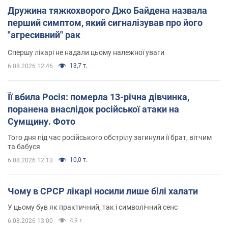
Дружина тяжкохворого Джо Байдена назвала
перший симптом, який сигналізував про його
"агресивний" рак
Спершу лікарі не надали цьому належної уваги
13,7 т.
6.08.2026 12:46
Її вбила Росія: померла 13-річна дівчинка,
поранена внаслідок російської атаки на
Сумщину. Фото
Того дня під час російського обстрілу загинули її брат, вітчим
та бабуся
10,0 т.
6.08.2026 12:13
Чому в СРСР лікарі носили лише білі халати
У цьому був як практичний, так і символічний сенс
4,9 т.
6.08.2026 13:00