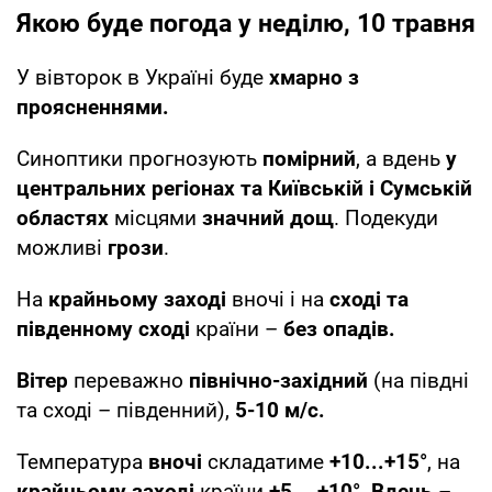
Якою буде погода у неділю, 10 травня
У вівторок в Україні буде
хмарно з
проясненнями.
Синоптики прогнозують
помірний
, а
вдень
у
центральних регіонах та Київській і Сумській
областях
місцями
значний дощ
. Подекуди
можливі
грози
.
На
крайньому заході
вночі і на
сході та
південному сході
країни –
без опадів.
Вітер
переважно
північно-західний
(на півдні
та сході – південний),
5-10 м/с.
Температура
вночі
складатиме
+10...+15°
, на
крайньому заході
країни
+5... +10°
.
Вдень
–