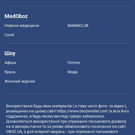
MedOboz
Новини медицини
MAMACLUB
Covid
Шоу
Афіша
Плітки
Краса
Мода
Жіночий журнал
Використання будь-яких матеріалів ( в тому числі фото- та відео-),
розміщених на цьому сайті
https://www.obozrevatel.com
та всіх його
піддоменах, в будь-якому вигляді суворо заборонено.
Дозволяється використання при отриманні письмового дозволу
на їх використання та за умови обов'язкового посилання на сайт
OBOZ.UA, а для інтернет-видань - при отриманні письмового