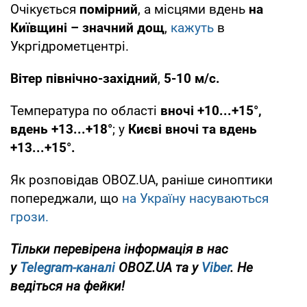
Очікується
помірний
, а місцями вдень
на
Київщині – значний дощ
,
кажуть
в
Укргідрометцентрі.
Вітер північно-західний
,
5-10 м/с.
Температура по області
вночі +10...+15°,
вдень +13...+18°
; у
Києві вночі та вдень
+13...+15°.
Як розповідав OBOZ.UA, раніше синоптики
попереджали, що
на Україну насуваються
грози.
Тільки перевірена інформація в нас
у
Telegram-каналі
OBOZ.UA та у
Viber
. Не
ведіться на фейки!