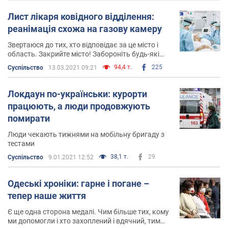
Лист лікаря ковідного відділення:
реанімація схожа на газову камеру
Звертаюся до тих, хто відповідає за це місто і
область. Закрийте місто! Забороніть будь-які
масові заходи! Зробіть хоч щось
94,4 т.
225
Суспільство
13.03.2021 09:21
Локдаун по-українськи: курорти
працюють, а люди продовжують
помирати
Люди чекають тижнями на мобільну бригаду з
тестами
38,1 т.
29
Суспільство
9.01.2021 12:52
Одеські хроніки: гарне і погане –
тепер наше життя
Є ще одна сторона медалі. Чим більше тих, кому
ми допомогли і хто захоплений і вдячний, тим