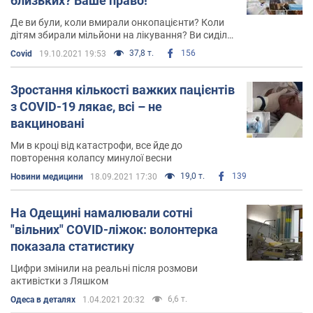
близьких? Ваше право!
Де ви були, коли вмирали онкопацієнти? Коли
дітям збирали мільйони на лікування? Ви сиділи
в ресторанах – і вас це не цікавило. А тепер
37,8 т.
156
Covid
19.10.2021 19:53
згадали про права людини ?!
Зростання кількості важких пацієнтів
з COVID-19 лякає, всі – не
вакциновані
Ми в кроці від катастрофи, все йде до
повторення колапсу минулої весни
19,0 т.
139
Новини медицини
18.09.2021 17:30
На Одещині намалювали сотні
"вільних" COVID-ліжок: волонтерка
показала статистику
Цифри змінили на реальні після розмови
активістки з Ляшком
6,6 т.
Одеса в деталях
1.04.2021 20:32