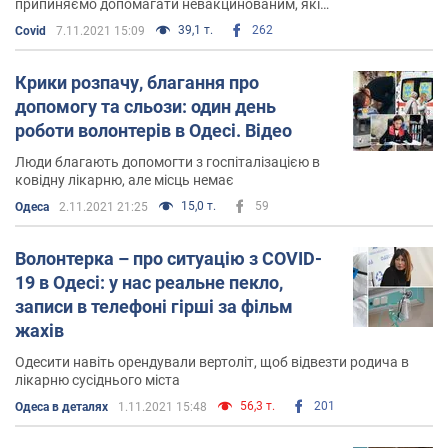
припиняємо допомагати невакцинованим, які
відмовилися допомогти самі собі. Бажаєте прав і
39,1 т.
262
Covid
7.11.2021 15:09
свобод? Будь ласка. Але з правами йде
відповідальність
Крики розпачу, благання про
допомогу та сльози: один день
роботи волонтерів в Одесі. Відео
Люди благають допомогти з госпіталізацією в
ковідну лікарню, але місць немає
15,0 т.
59
Одеса
2.11.2021 21:25
Волонтерка – про ситуацію з COVID-
19 в Одесі: у нас реальне пекло,
записи в телефоні гірші за фільм
жахів
Одесити навіть орендували вертоліт, щоб відвезти родича в
лікарню сусіднього міста
56,3 т.
201
Одеса в деталях
1.11.2021 15:48