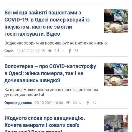
Всі місця зайняті пацієнтами з
COVID-19: в Одесі помер хворий із
інсультом, якого не змогли
госпіталізувати. Відео
Водночас хворим на коронавірус не вистачає кисню
6,4 т.
78
Covid
22.10.2021 17:35
Волонтерка – про COVID-катастрофу
в Одесі: жінка померла, так і не
дочекавшись швидкої
Катерина Ножевнікова звернулася з проханням
до вакцинованих і ні
5,9 т.
70
Одеса в деталях
20.10.2021 16:08
Жодного слова про вакцинацію.
Хочете вмирати і ховати своїх