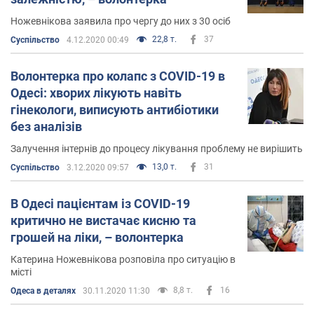
Ножевнікова заявила про чергу до них з 30 осіб
22,8 т.
37
Суспільство
4.12.2020 00:49
Волонтерка про колапс з COVID-19 в
Одесі: хворих лікують навіть
гінекологи, виписують антибіотики
без аналізів
Залучення інтернів до процесу лікування проблему не вирішить
13,0 т.
31
Суспільство
3.12.2020 09:57
В Одесі пацієнтам із COVID-19
критично не вистачає кисню та
грошей на ліки, – волонтерка
Катерина Ножевнікова розповіла про ситуацію в
місті
8,8 т.
16
Одеса в деталях
30.11.2020 11:30