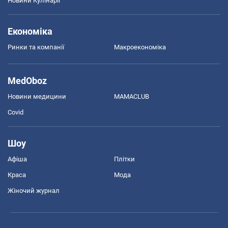
Новини Кулінарії
Економіка
Ринки та компанії
Макроекономіка
MedOboz
Новини медицини
MAMACLUB
Covid
Шоу
Афіша
Плітки
Краса
Мода
Жіночий журнал