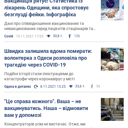
Вакцинація рятує! Статистика із
лікарень Одещини, яка спростовує
безглузді фейки. Інфографіка
Дані про співвідношення вакцинованих та
невакцинованих серед пацієнтів стаціонарів та
померлих від коронавірусу передали лікарні
30,8 т.
126
Covid
10.11.2021 17:05
регіону. Результати – приголомшують
Швидка залишила вдома помирати:
волонтерка з Одеси розповіла про
трагедію через COVID-19
Подібні історії стали ілюстраціями до
катастрофи через коронавірус у місті
33,6 т.
56
Одеса в деталях
8.11.2021 13:25
"Це справа кожного". Ваша – не
вакцинуватись. Наша – відмовити
вам у допомозі
Концентраторів усім не вистачає. Отже, ми