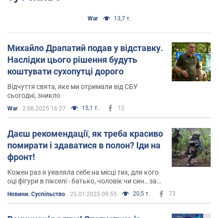
War
13,7 т.
Михайло Драпатий подав у відставку.
Наслідки цього рішення будуть
коштувати сухопутці дорого
Відчуття свята, яке ми отримали від СБУ
сьогодні, зникло
15,1 т.
12
War
2.06.2025 16:27
Даєш рекомендації, як треба красиво
помирати і здаватися в полон? Іди на
фронт!
Кожен раз я уявляла себе на місці тих, для кого
оці фігури в пікселі - батько, чоловік чи син.. за
мить до смерті
20,5 т.
73
Новини. Суспільство
25.01.2025 09:55