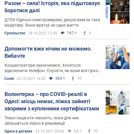
Разом – сила! Історія, яка підштовхує
боротися далі
ДТЕК Одеські електромережі, дякую вам за таку
ініціативу. Вона врятує не одне життя
14,7 т.
6
Суспільство
28.10.2021 12:45
Допомогти вже нічим не можемо.
Вибачте
Концентратори закінчилися. Хочеться
відключити телефон. Слухати, як вони все гірко
плачуть і благають – неможливо. Бачити, як
38,6 т.
45
Covid
24.10.2021 18:55
люди думають тільки про власну шкіру – ще
більш нестерпно
Волонтерка – про COVID-реалії в
Одесі: місць немає, ліжка зайняті
хворими з купленими сертифікатами
Тяжкі пацієнти чекають, поки для них
звільниться ліжко в реанімації
6,4 т.
52
Одеса в деталях
23.10.2021 05:00