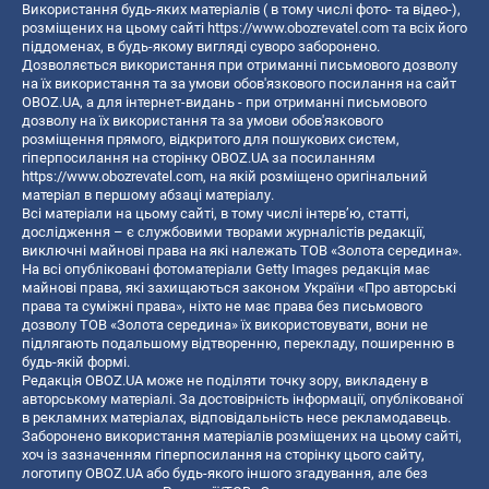
Використання будь-яких матеріалів ( в тому числі фото- та відео-),
розміщених на цьому сайті
https://www.obozrevatel.com
та всіх його
піддоменах, в будь-якому вигляді суворо заборонено.
Дозволяється використання при отриманні письмового дозволу
на їх використання та за умови обов'язкового посилання на сайт
OBOZ.UA, а для інтернет-видань - при отриманні письмового
дозволу на їх використання та за умови обов'язкового
розміщення прямого, відкритого для пошукових систем,
гіперпосилання на сторінку OBOZ.UA за посиланням
https://www.obozrevatel.com
, на якій розміщено оригінальний
матеріал в першому абзаці матеріалу.
Всі матеріали на цьому сайті, в тому числі інтерв’ю, статті,
дослідження – є службовими творами журналістів редакції,
виключні майнові права на які належать ТОВ «Золота середина».
На всі опубліковані фотоматеріали Getty Images редакція має
майнові права, які захищаються законом України «Про авторські
права та суміжні права», ніхто не має права без письмового
дозволу ТОВ «Золота середина» їх використовувати, вони не
підлягають подальшому відтворенню, перекладу, поширенню в
будь-якій формі.
Редакція OBOZ.UA може не поділяти точку зору, викладену в
авторському матеріалі. За достовірність інформації, опублікованої
в рекламних матеріалах, відповідальність несе рекламодавець.
Заборонено використання матеріалів розміщених на цьому сайті,
хоч із зазначенням гіперпосилання на сторінку цього сайту,
логотипу OBOZ.UA або будь-якого іншого згадування, але без