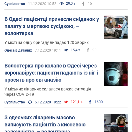
більше тих, кому цікаво у що я одягнена, з ким я
29,0 т.
15
Суспільство
11.12.2020 10:52
спілкуюся
В Одесі пацієнтці принесли сніданок у
палату з мертвою сусідкою, –
волонтерка
У місті на одну бригаду випадає 120 хворих
15,4 т.
90
Одеса в деталях
7.12.2020 19:11
Волонтерка про колапс в Одесі через
коронавірус: пацієнти падають із ніг і
просять про евтаназію
У міських лікарнях склалася важка ситуація
через COVID-19
121,1 т.
1600
Суспільство
6.12.2020 19:22
З одеських лікарень масово
виписують пацієнтів з кисневою
залежністю, – волонтерка