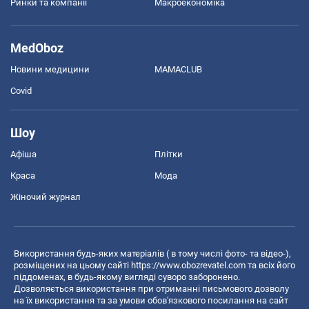
Ринки та компанії
Макроекономіка
MedOboz
Новини медицини
MAMACLUB
Covid
Шоу
Афіша
Плітки
Краса
Мода
Жіночий журнал
Використання будь-яких матеріалів ( в тому числі фото- та відео-),
розміщених на цьому сайті
https://www.obozrevatel.com
та всіх його
піддоменах, в будь-якому вигляді суворо заборонено.
Дозволяється використання при отриманні письмового дозволу
на їх використання та за умови обов'язкового посилання на сайт