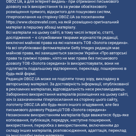
OBOZ.UA, а для інтернет-видань - при отриманні письмового
дозволу на їх використання та за умови обов'язкового
розміщення прямого, відкритого для пошукових систем,
гіперпосилання на сторінку OBOZ.UA за посиланням
https://www.obozrevatel.com
, на якій розміщено оригінальний
матеріал в першому абзаці матеріалу.
Всі матеріали на цьому сайті, в тому числі інтерв’ю, статті,
дослідження – є службовими творами журналістів редакції,
виключні майнові права на які належать ТОВ «Золота середина».
На всі опубліковані фотоматеріали Getty Images редакція має
майнові права, які захищаються законом України «Про авторські
права та суміжні права», ніхто не має права без письмового
дозволу ТОВ «Золота середина» їх використовувати, вони не
підлягають подальшому відтворенню, перекладу, поширенню в
будь-якій формі.
Редакція OBOZ.UA може не поділяти точку зору, викладену в
авторському матеріалі. За достовірність інформації, опублікованої
в рекламних матеріалах, відповідальність несе рекламодавець.
Заборонено використання матеріалів розміщених на цьому сайті,
хоч із зазначенням гіперпосилання на сторінку цього сайту,
логотипу OBOZ.UA або будь-якого іншого згадування, але без
письмового дозволу Редакції/ТОВ «Золота середина»
Незаконним використанням матеріалів буде вважатися: будь-яке
копiювання, публiкацiя, передрук, наступне поширення,
використання, переробка з використанням, включенням до
складу інших матеріалів, розповсюдження, адаптація, переклад
та інші подібні зміни матеріалу.