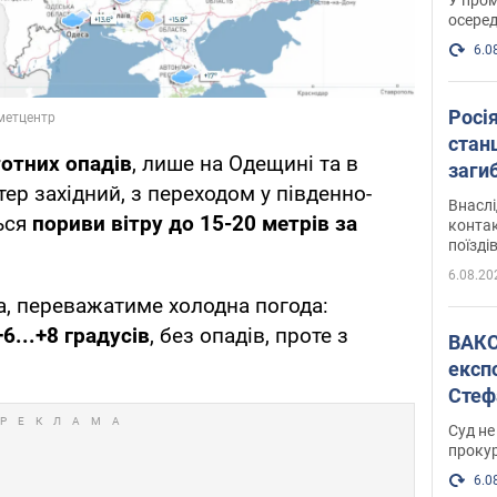
осеред
6.0
Росі
станц
тотних опадів
, лише на Одещині та в
загиб
ітер західний, з переходом у південно-
Внасл
ься
пориви вітру до 15-20 метрів за
контак
поїзді
6.08.20
да, переважатиме холодна погода:
+6...+8 градусів
, без опадів, проте з
ВАКС обрав 
експ
Стеф
спра
Суд не
проку
6.0