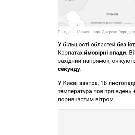
У більшості областей
без іс
Карпатах
ймовірні опади
. В
західний напрямок, очікуют
секунду
.
У Києві завтра, 18 листопа
температура повітря вдень
поривчастим вітром.