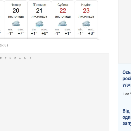
Ось
рос
уда
Ігор
Від
оди
зап
реа