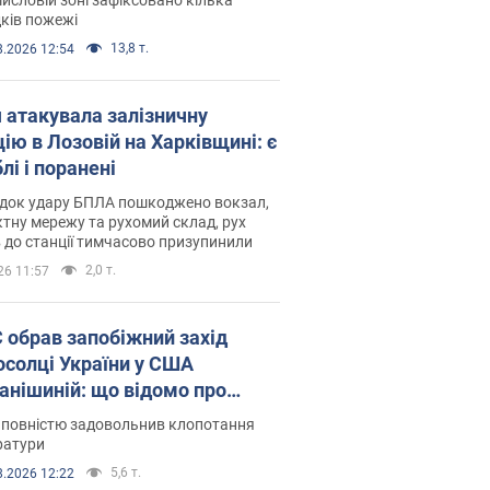
ків пожежі
13,8 т.
8.2026 12:54
я атакувала залізничну
ію в Лозовій на Харківщині: є
лі і поранені
ідок удару БПЛА пошкоджено вокзал,
тну мережу та рухомий склад, рух
в до станції тимчасово призупинили
2,0 т.
26 11:57
запобіжний захід
осолці України у США
анішиній: що відомо про
ву
 повністю задовольнив клопотання
ратури
5,6 т.
8.2026 12:22