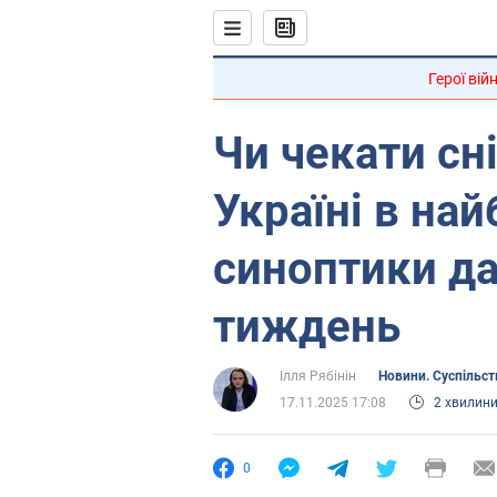
Герої вій
Чи чекати сні
Україні в най
синоптики да
тиждень
Ілля Рябінін
Новини. Суспільст
17.11.2025 17:08
2 хвилин
0