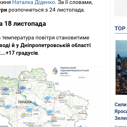
икиня
Наталка Діденко
. За її словами,
ури
розпочнеться з 24 листопада.
а 18 листопада
TO
 температура повітря становитиме
сході й у Дніпропетровській області
...+17 градусів
.
Сили
Ярос
Зеле
У пром