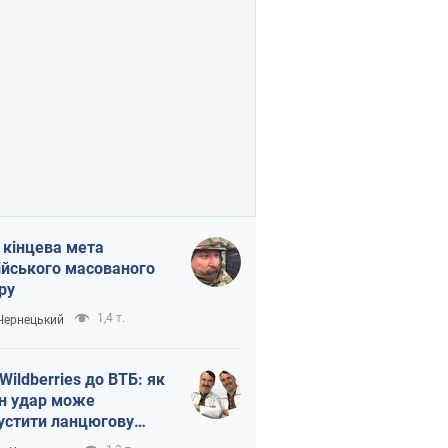
 кінцева мета
ійського масованого
ру
1,4 т.
 Чернецький
 Wildberries до ВТБ: як
н удар може
устити ланцюгову
кцію в Росії