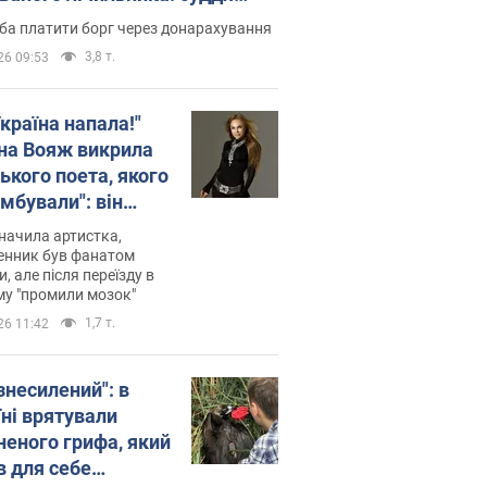
лив неочікуване рішення
ба платити борг через донарахування
3,8 т.
26 09:53
країна напала!"
на Вояж викрила
ького поета, якого
мбували": він
ь російської не
начила артистка,
 а тепер хоче
енник був фанатом
и, але після переїзду в
циду українців
му "промили мозок"
1,7 т.
26 11:42
знесилений": в
їні врятували
неного грифа, який
в для себе