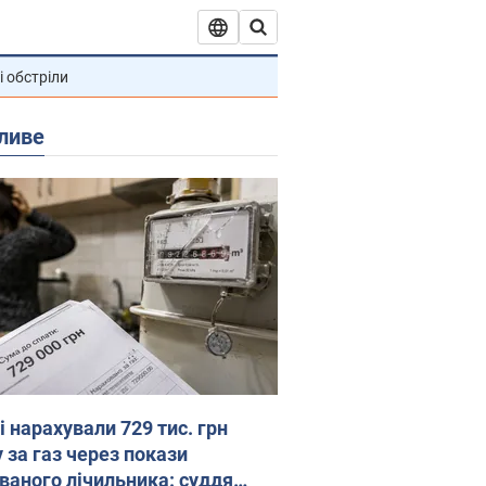
і обстріли
ливе
 нарахували 729 тис. грн
 за газ через покази
ованого лічильника: суддя