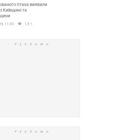
повий маршрут.
ованого птаха виявили
і Київщині та
щини
1,4 т.
26 11:09