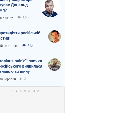
тупає Дональд
мп?
1,5 т.
ор Каспрук
протидіяти російській
істиці
18,7 т.
лій Портников
коління олів'є": звичка
російського виявилася
ьнішою за війну
3
ан Горовий