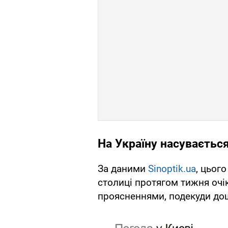
На Україну насуваєтьс
За даними
Sinoptik.ua
, цьог
столиці протягом тижня очі
проясненнями, подекуди до