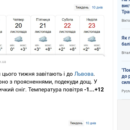
вис
Тра
Вікт
Як 
бал
Віта
"По
 цього тижня завітають і до
Львова
.
до 
рно з проясненнями, подекуди дощ. У
сил
ичкий сніг. Температура повітря
-1...+12
Русл