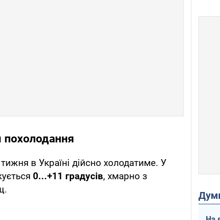
я похолодання
о тижня в Україні дійсно холодатиме. У
кується
0...+11 градусів
, хмарно з
щ.
Дум
На 