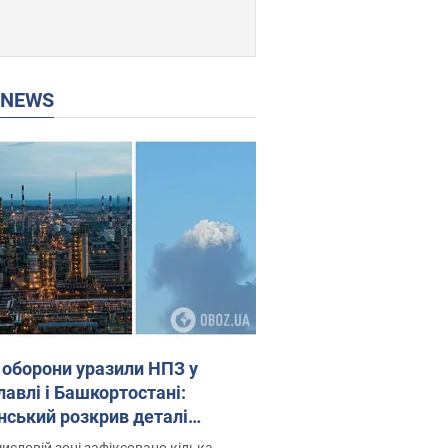
P NEWS
 оборони уразили НПЗ у
лавлі і Башкортостані:
нський розкрив деталі
операції. Фото і відео
исловій зоні зафіксовано кілька