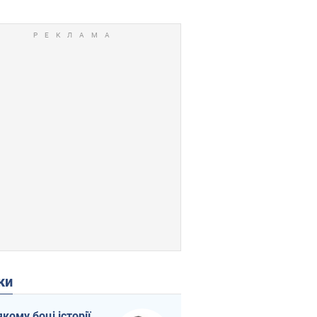
ки
якому боці історії