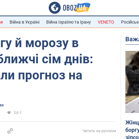
ни
Війна в Україні
Війна Ізраїлю та Ірану
VENETO
Російськ
Важ
гу й морозу в
ближчі сім днів:
ли прогноз на
во
и
3,6 т.
Жінці
боргу
Читать на русском
зіпс