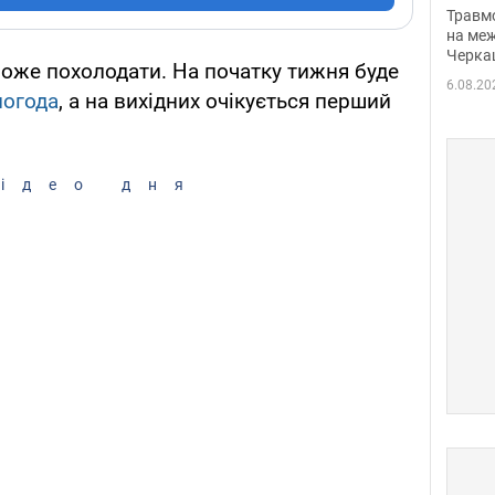
нети
Травм
Фото
на меж
Черка
може похолодати. На початку тижня буде
6.08.20
погода
, а на вихідних очікується перший
ідео дня