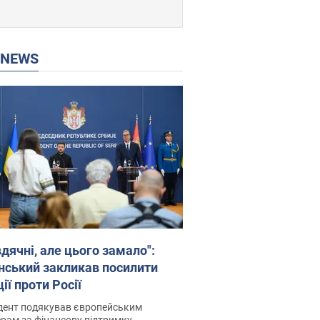
P NEWS
дячні, але цього замало":
нський закликав посилити
ії проти Росії
дент подякував європейським
рам за фінансову підтримку