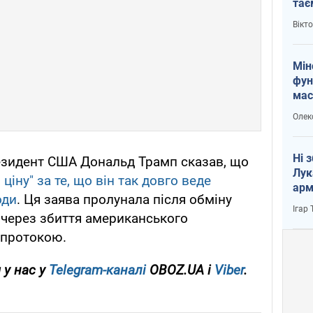
тає
і Пу
Вікт
Мін
фун
мас
Олек
Ні 
езидент США Дональд Трамп сказав, що
Лук
ціну" за те, що він так довго веде
арм
оди
. Ця заява пролунала після обміну
Ігар
 через збиття американського
 протокою.
 у нас у
Telegram-каналі
OBOZ.UA і
Viber
.