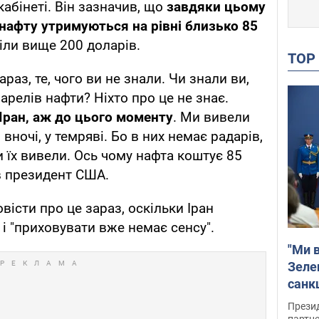
абінеті. Він зазначив, що
завдяки цьому
нафту утримуються на рівні близько 85
тіли вище 200 доларів.
TO
араз, те, чого ви не знали. Чи знали ви,
релів нафти? Ніхто про це не знає.
 Іран, аж до цього моменту
. Ми вивели
 вночі, у темряві. Бо в них немає радарів,
 їх вивели. Ось чому нафта коштує 85
ив президент США.
вісти про це зараз, оскільки Іран
 і "приховувати вже немає сенсу".
"Ми в
Зеле
санкц
Прези
партне