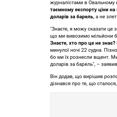
журналістами в Овальному к
таємному експорту ціни на 
доларів за барель
, а не зле
"Знаєте, я можу сказати це з
що ми вивозимо мільйони ба
Знаєте, хто про це не знає?
минулої ночі 22 судна. Пізно
бо ми їх рознесли вщент. Ми
доларів за барель", – заяв
Він додав, що вирішив розпо
дізнався про те, що сталося,