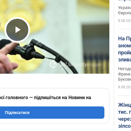
Україн
Європ
8.08.20
Play Video
На П
аном
прой
злив
пере
Негода
річки
Франк
Буков
8.08.20
сі головного — підпишіться на Новини на
Жінц
тис. 
Підписатися
чере
зіпс