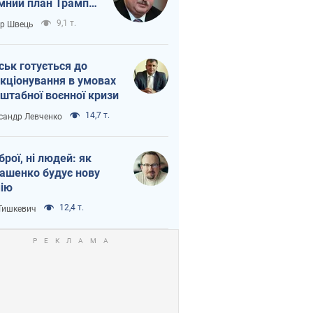
мний план Трампа
тіна?
9,1 т.
ор Швець
ськ готується до
кціонування в умовах
штабної воєнної кризи
14,7 т.
сандр Левченко
зброї, ні людей: як
ашенко будує нову
ію
12,4 т.
 Тишкевич