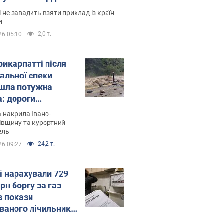
і не завадить взяти приклад із країн
и
2,0 т.
26 05:10
рикарпатті після
альної спеки
шла потужна
а: дороги
творились на
 накрила Івано-
. Відео
івщину та курортний
ель
24,2 т.
26 09:27
і нарахували 729
грн боргу за газ
з покази
ованого лічильника: