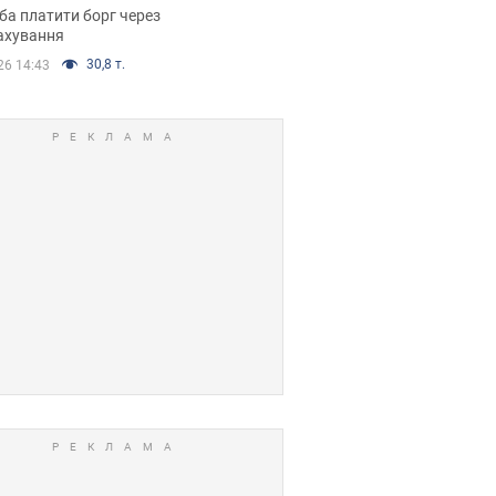
я ухвалив
ба платити борг через
ікуване рішення
ахування
30,8 т.
26 14:43