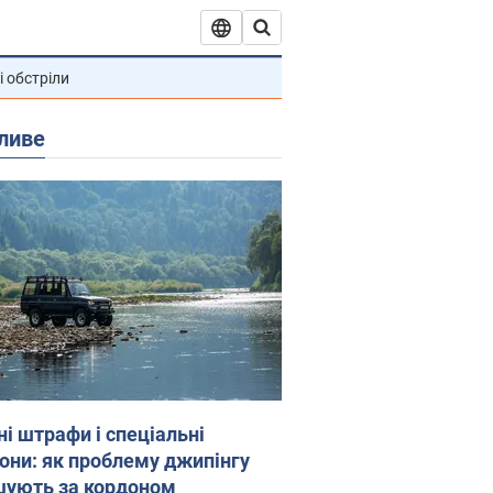
і обстріли
ливе
ні штрафи і спеціальні
гони: як проблему джипінгу
шують за кордоном