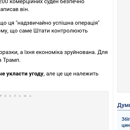
 200 комерційних суден безпечно
аписав він.
о ця "надзвичайно успішна операція"
ому, що саме Штати контролюють
поразки, а їхня економіка зруйнована. Для
в Трамп.
че укласти угоду
, але це ще належить
Дум
Збі
цин