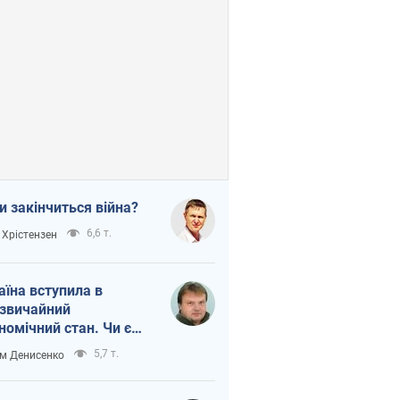
и закінчиться війна?
6,6 т.
 Хрістензен
аїна вступила в
звичайний
номічний стан. Чи є
тло вкінці тунелю?
5,7 т.
м Денисенко