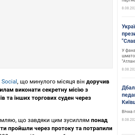
8.08.20
Укра
през
"Слав
Подко
У фана
вигр
шмато
"Атлан
8.08.20
 Social
, що минулого місяця він
доручив
Дбал
лам виконати секретну місію з
педа
в та інших торгових суден через
Київ
київс
Вічна 
домляю, що завдяки цим зусиллям
понад
8.08.20
ти пройшли через протоку та потрапили