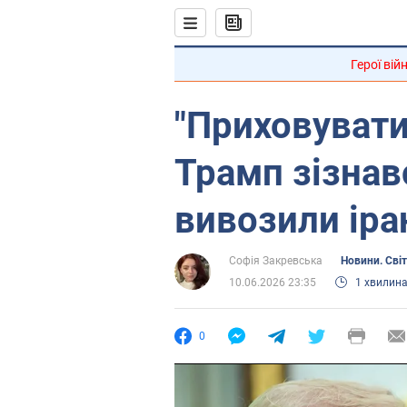
Герої вій
"Приховувати
Трамп зізна
вивозили іра
Софія Закревська
Новини. Світ
10.06.2026 23:35
1 хвилин
0