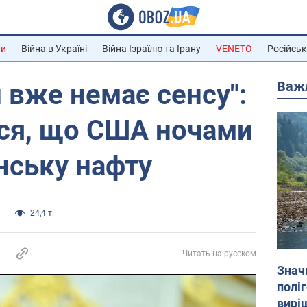
ни
Війна в Україні
Війна Ізраїлю та Ірану
VENETO
Російськ
Важ
 вже немає сенсу":
вся, що США ночами
нську нафту
а
24,4 т.
Читать на русском
Знач
полі
вирі