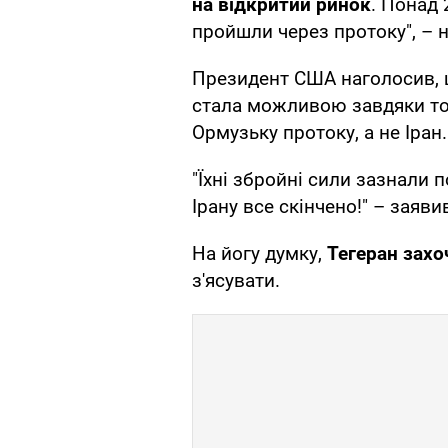
на відкритий ринок
. Понад
пройшли через протоку", – н
Президент США наголосив, щ
стала можливою завдяки т
Ормузьку протоку, а не Іран.
"Їхні збройні сили зазнали 
Ірану все скінчено!" – заяви
На йогу думку,
Тегеран захо
з'ясувати.