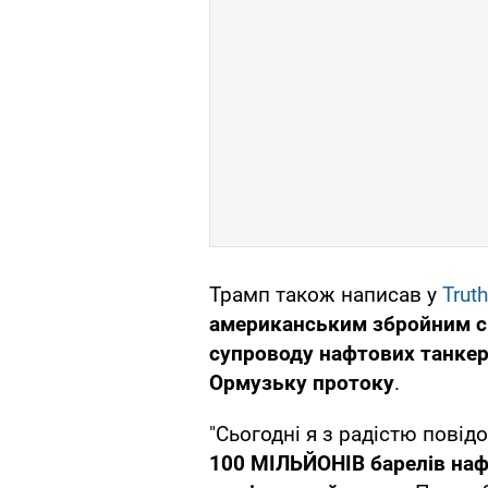
Трамп також написав у
Truth
американським збройним си
супроводу нафтових танкері
Ормузьку протоку
.
"Сьогодні я з радістю пові
100 МІЛЬЙОНІВ барелів наф