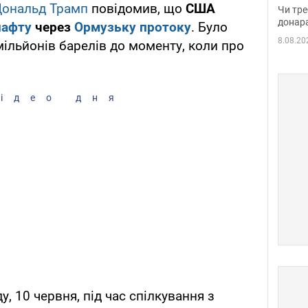
судд
ональд Трамп
повідомив, що
США
Чи тре
неоч
донар
нафту
через
Ормузьку протоку
. Було
8.08.20
ільйонів барелів до моменту, коли про
ідео дня
у, 10 червня, під час спілкування з