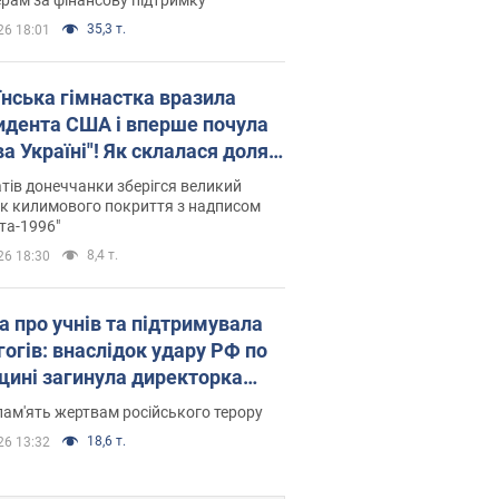
35,3 т.
26 18:01
їнська гімнастка вразила
идента США і вперше почула
а Україні"! Як склалася доля
паєвої, яка 30 років тому
тів донеччанки зберігся великий
ала "золото" Олімпіади
к килимового покриття з надписом
та-1996"
8,4 т.
26 18:30
а про учнів та підтримувала
гогів: внаслідок удару РФ по
щині загинула директорка
ького ліцею, її чоловік та онук
пам'ять жертвам російського терору
18,6 т.
26 13:32