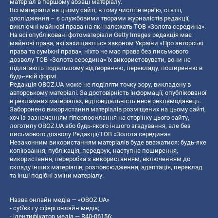
матеріал в першому абзаці матеріалу.
Всі матеріали на цьому сайті, в тому числі інтерв’ю, статті,
дослідження – є службовими творами журналістів редакції,
виключні майнові права на які належать ТОВ «Золота середина».
На всі опубліковані фотоматеріали Getty Images редакція має
майнові права, які захищаються законом України «Про авторські
права та суміжні права», ніхто не має права без письмового
дозволу ТОВ «Золота середина» їх використовувати, вони не
підлягають подальшому відтворенню, перекладу, поширенню в
будь-якій формі.
Редакція OBOZ.UA може не поділяти точку зору, викладену в
авторському матеріалі. За достовірність інформації, опублікованої
в рекламних матеріалах, відповідальність несе рекламодавець.
Заборонено використання матеріалів розміщених на цьому сайті,
хоч із зазначенням гіперпосилання на сторінку цього сайту,
логотипу OBOZ.UA або будь-якого іншого згадування, але без
письмового дозволу Редакції/ТОВ «Золота середина»
Незаконним використанням матеріалів буде вважатися: будь-яке
копiювання, публiкацiя, передрук, наступне поширення,
використання, переробка з використанням, включенням до
складу інших матеріалів, розповсюдження, адаптація, переклад
та інші подібні зміни матеріалу.
Назва онлайн медіа — «OBOZ.UA»
- суб'єкт у сфері онлайн медіа;
- ідентифікатор медіа — R40-06156;