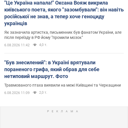
"Це Україна напала!" Оксана Вояж викрила
київського поета, якого "зазомбували": він навіть
російської не знав, а тепер хоче геноциду
українців
Як зазначила артистка, письменник був фанатом України, але
після переїзду в РФ йому "промили мозок"
4,0 т.
6.08.2026 11:42
"Був знесилений": в Україні врятували
пораненого грифа, який обрав для себе
нетиповий маршрут. Фото
Травмованого птаха виявили на межі Київщині та Черкащини
2,0 т.
6.08.2026 11:09