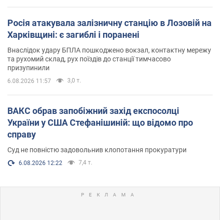
Росія атакувала залізничну станцію в Лозовій на
Харківщині: є загиблі і поранені
Внаслідок удару БПЛА пошкоджено вокзал, контактну мережу
та рухомий склад, рух поїздів до станції тимчасово
призупинили
3,0 т.
6.08.2026 11:57
ВАКС обрав запобіжний захід експосолці
України у США Стефанішиній: що відомо про
справу
Суд не повністю задовольнив клопотання прокуратури
7,4 т.
6.08.2026 12:22