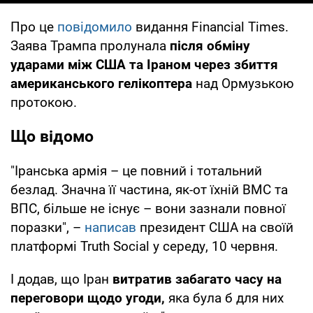
Про це
повідомило
видання Financial Times.
Заява Трампа пролунала
після обміну
ударами між США та Іраном через збиття
американського гелікоптера
над Ормузькою
протокою.
Що відомо
"Іранська армія – це повний і тотальний
безлад. Значна її частина, як-от їхній ВМС та
ВПС, більше не існує – вони зазнали повної
поразки", –
написав
президент США на своїй
платформі Truth Social у середу, 10 червня.
І додав, що Іран
витратив забагато часу на
переговори щодо угоди,
яка була б для них