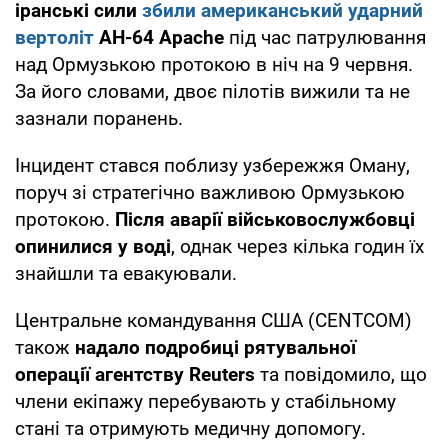
іранські сили
збили американський ударний
вертоліт
AH-64 Apache
під час патрулювання
над Ормузькою протокою в ніч на 9 червня.
За його словами, двоє пілотів вижили та не
зазнали поранень.
Інцидент стався поблизу узбережжя Оману,
поруч зі стратегічно важливою Ормузькою
протокою.
Після аварії військовослужбовці
опинилися у воді
, однак через кілька годин їх
знайшли та евакуювали.
Центральне командування США (CENTCOM)
також
надало подробиці рятувальної
операції агентству Reuters
та повідомило, що
члени екіпажу перебувають у стабільному
стані та отримують медичну допомогу.