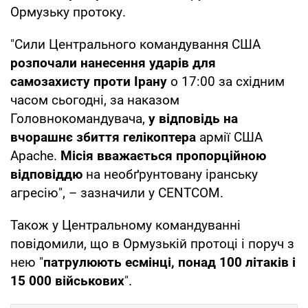
Ормузьку протоку.
"Сили Центрального командування США
розпочали нанесення ударів для
самозахисту проти Ірану
о 17:00 за східним
часом сьогодні, за наказом
Головнокомандувача,
у відповідь на
вчорашнє збиття гелікоптера
армії США
Apache.
Місія вважається пропорційною
відповіддю
на необґрунтовану іранську
агресію", – зазначили у CENTCOM.
Також у Центральному командуванні
повідомили, що в Ормузькій протоці і поруч з
нею "
патрулюють есмінці, понад 100 літаків і
15 000 військових
".