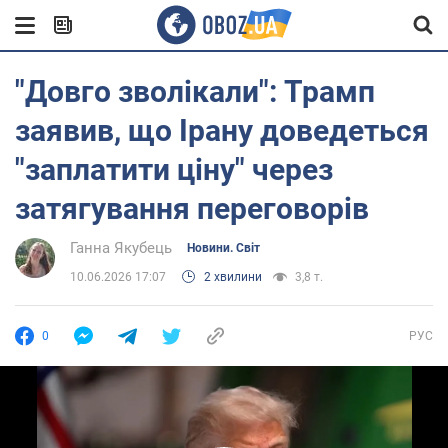
"Довго зволікали": Трамп
заявив, що Ірану доведеться
"заплатити ціну" через
затягування переговорів
Ганна Якубець
Новини. Світ
10.06.2026 17:07
2 хвилини
3,8 т.
0
РУС