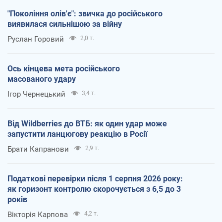
"Покоління олів'є": звичка до російського
виявилася сильнішою за війну
Руслан Горовий
2,0 т.
Ось кінцева мета російського
масованого удару
Ігор Чернецький
3,4 т.
Від Wildberries до ВТБ: як один удар може
запустити ланцюгову реакцію в Росії
Брати Капранови
2,9 т.
Податкові перевірки після 1 серпня 2026 року:
як горизонт контролю скорочується з 6,5 до 3
років
Вікторія Карпова
4,2 т.