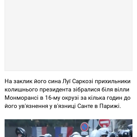
На заклик його сина Луї Саркозі прихильники
колишнього президента зібралися біля вілли
Монморансі в 16-му окрузі за кілька годин до
його ув'язнення у в'язниці Санте в Парижі.