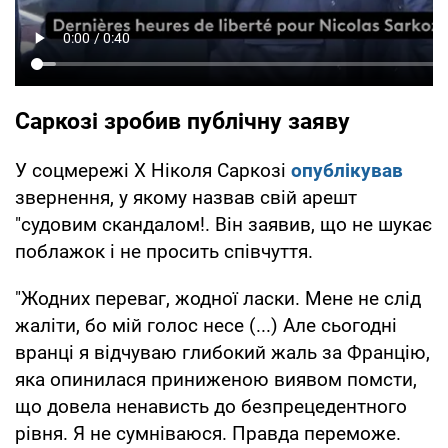
Саркозі зробив публічну заяву
У соцмережі X Ніколя Саркозі
опублікував
звернення, у якому назвав свій арешт
"судовим скандалом!. Він заявив, що не шукає
поблажок і не просить співчуття.
"Жодних переваг, жодної ласки. Мене не слід
жаліти, бо мій голос несе (...) Але сьогодні
вранці я відчуваю глибокий жаль за Францію,
яка опинилася приниженою виявом помсти,
що довела ненависть до безпрецедентного
рівня. Я не сумніваюся. Правда переможе.