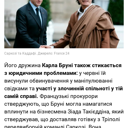
Його дружина
Карла Бруні також стикається
з юридичними проблемами:
у червні їй
висунули обвинувачення у маніпулюванні
свідками та
участі у злочинній спільноті у тій
самій справі.
Французькі прокурори
стверджують, що Бруні могла намагатися
вплинути на бізнесмена Зіада Такієддіна, який
стверджував, що доставляв готівку з Тріполі
передвиборчій команді Саркозі. Вона