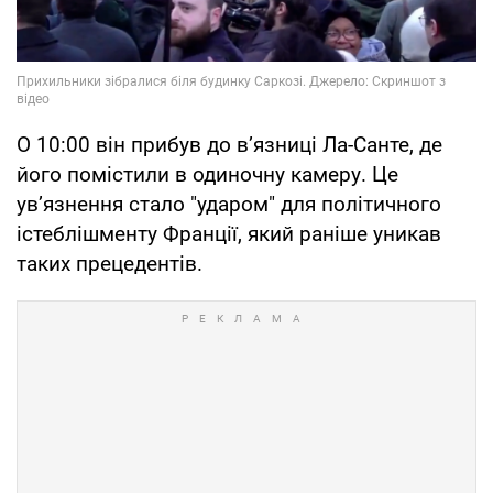
О 10:00 він прибув до в’язниці Ла-Санте, де
його помістили в одиночну камеру. Це
ув’язнення стало "ударом" для політичного
істеблішменту Франції, який раніше уникав
таких прецедентів.