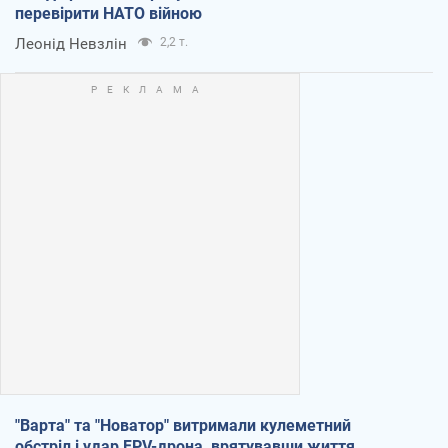
перевірити НАТО війною
Леонід Невзлін
2,2 т.
"Варта" та "Новатор" витримали кулеметний
обстріл і удар FPV-дрона, врятувавши життя