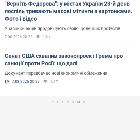
"Верніть Федорова": у містах України 23-й день
поспіль тривають масові мітинги з картонками.
Фото і відео
Учасники акцій продовжують серію щоденних протестів
1,3 т.
7.08.2026 20:22
Сенат США схвалив законопроєкт Грема про
санкції проти Росії: що далі
Документ передбачає нові економічні обмеження
3,3 т.
7.08.2026 20:29