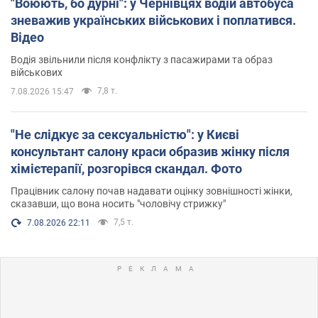
"Воюють, бо дурні": у Чернівцях водій автобуса
зневажив українських військових і поплатився.
Відео
Водія звільнили після конфлікту з пасажирами та образ
військових
7,8 т.
7.08.2026 15:47
"Не слідкує за сексуальністю": у Києві
консультант салону краси образив жінку після
хімієтерапії, розгорівся скандал. Фото
Працівник салону почав надавати оцінку зовнішності жінки,
сказавши, що вона носить "чоловічу стрижку"
7,5 т.
7.08.2026 22:11