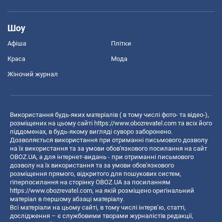
Шоу
Афіша
Плітки
Краса
Мода
Жіночий журнал
Використання будь-яких матеріалів ( в тому числі фото- та відео-),
розміщених на цьому сайті
https://www.obozrevatel.com
та всіх його
піддоменах, в будь-якому вигляді суворо заборонено.
Дозволяється використання при отриманні письмового дозволу
на їх використання та за умови обов'язкового посилання на сайт
OBOZ.UA, а для інтернет-видань - при отриманні письмового
дозволу на їх використання та за умови обов'язкового
розміщення прямого, відкритого для пошукових систем,
гіперпосилання на сторінку OBOZ.UA за посиланням
https://www.obozrevatel.com
, на якій розміщено оригінальний
матеріал в першому абзаці матеріалу.
Всі матеріали на цьому сайті, в тому числі інтерв’ю, статті,
дослідження – є службовими творами журналістів редакції,