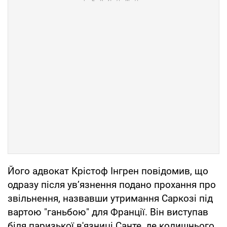
Його адвокат Крістоф Інгрен повідомив, що
одразу після ув’язнення подано прохання про
звільнення, назвавши утримання Саркозі під
вартою "ганьбою" для Франції. Він виступав
біля паризької в'язниці Санте, де колишнього