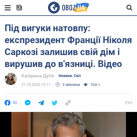
Під вигуки натовпу:
експрезидент Франції Ніколя
Саркозі залишив свій дім і
вирушив до в'язниці. Відео
Катерина Дутік
Новини. Світ
21.10.2025 15:11
3 хвилини
10,6 т.
92
РУС