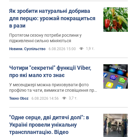
Як зробити натуральні добрива
для перцю: урожай покращиться
в рази
Протягом сезону потреби рослини у
підживленні сильно міняються
1,9 т.
Новини. Суспільство
6.08.2026 15:00
Чотири "секретні" функції Viber,
про які мало хто знає
У месенджері можна приховувати фото
профілю та чати, вимикати сповіщення про
прочитання повідомлень і перекладати
3,7 т.
Техно Oboz
6.08.2026 14:56
іноземні листування
"Одне серце, дві дитячі долі": в
Україні провели унікальну
трансплантацію. Відео