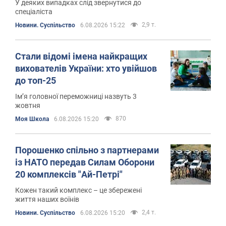
У деяких випадках слід звернутися до
спеціаліста
2,9 т.
Новини. Суспільство
6.08.2026 15:22
Стали відомі імена найкращих
вихователів України: хто увійшов
до топ-25
Ім’я головної переможниці назвуть 3
жовтня
870
Моя Школа
6.08.2026 15:20
Порошенко спільно з партнерами
із НАТО передав Силам Оборони
20 комплексів "Ай-Петрі"
Кожен такий комплекс – це збережені
життя наших воїнів
2,4 т.
Новини. Суспільство
6.08.2026 15:20