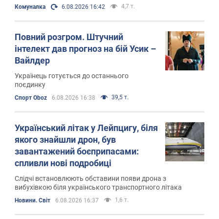
4,7 т.
Комуналка
6.08.2026 16:42
Повний розгром. Штучний
інтелект дав прогноз на бій Усик –
Вайлдер
Українець готується до останнього
поєдинку
39,5 т.
Спорт Oboz
6.08.2026 16:38
Український літак у Лейпцигу, біля
якого знайшли дрон, був
завантажений боєприпасами:
спливли нові подробиці
Слідчі встановлюють обставини появи дрона з
вибухівкою біля українського транспортного літака
1,6 т.
Новини. Світ
6.08.2026 16:37