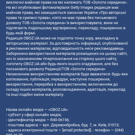
виключні майнові права на які належать ТОВ «Золота середина».
На всі опубліковані фотоматеріали Getty Images редакція має
майнові права, які захищаються законом України «Про авторські
права та суміжні права», ніхто не має права без письмового
дозволу ТОВ «Золота середина» їх використовувати, вони не
підлягають подальшому відтворенню, перекладу, поширенню в
будь-якій формі.
Редакція OBOZ.UA може не поділяти точку зору, викладену в
авторському матеріалі. За достовірність інформації, опублікованої
в рекламних матеріалах, відповідальність несе рекламодавець.
Заборонено використання матеріалів розміщених на цьому сайті,
хоч із зазначенням гіперпосилання на сторінку цього сайту,
логотипу OBOZ.UA або будь-якого іншого згадування, але без
письмового дозволу Редакції/ТОВ «Золота середина»
Незаконним використанням матеріалів буде вважатися: будь-яке
копiювання, публiкацiя, передрук, наступне поширення,
використання, переробка з використанням, включенням до
складу інших матеріалів, розповсюдження, адаптація, переклад
та інші подібні зміни матеріалу.
Назва онлайн медіа — «OBOZ.UA»
- суб'єкт у сфері онлайн медіа;
- ідентифікатор медіа — R40-06156;
- поштова адреса — вул. Деревообробна, буд. 7, м. Київ, 01013;
- адреса електронної пошти —
[email protected]
; - телефон — (044)