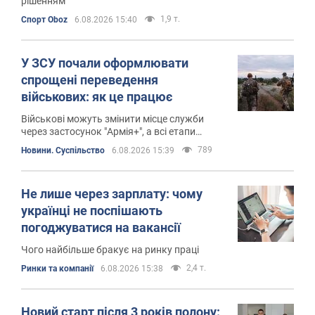
рішенням
1,9 т.
Спорт Oboz
6.08.2026 15:40
У ЗСУ почали оформлювати
спрощені переведення
військових: як це працює
Військові можуть змінити місце служби
через застосунок "Армія+", а всі етапи
оформлення відображаються онлайн
789
Новини. Суспільство
6.08.2026 15:39
Не лише через зарплату: чому
українці не поспішають
погоджуватися на вакансії
Чого найбільше бракує на ринку праці
2,4 т.
Ринки та компанії
6.08.2026 15:38
Новий старт після 3 років полону: