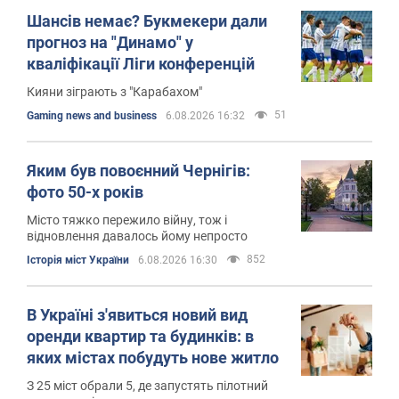
Шансів немає? Букмекери дали
прогноз на "Динамо" у
кваліфікації Ліги конференцій
Кияни зіграють з "Карабахом"
51
Gaming news and business
6.08.2026 16:32
Яким був повоєнний Чернігів:
фото 50-х років
Місто тяжко пережило війну, тож і
відновлення давалось йому непросто
852
Історія міст України
6.08.2026 16:30
В Україні з'явиться новий вид
оренди квартир та будинків: в
яких містах побудуть нове житло
З 25 міст обрали 5, де запустять пілотний