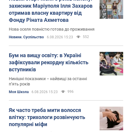
захисник Маріуполя Ілля Захаров
отримав власну квартиру від
Фонду Ріната Ахметова
Нова оселя повністю готова до проживання
552
Новини. Суспільство
6.08.2026 15:23
Бум на вищу освіту: в Україні
зафіксували рекордну кількість
вступників
Нинішні показники – найвищі за останні
пʼять років
996
Моя Школа
6.08.2026 15:23
Як часто треба мити волосся
влітку: трихологи розвінчують
популярні міфи