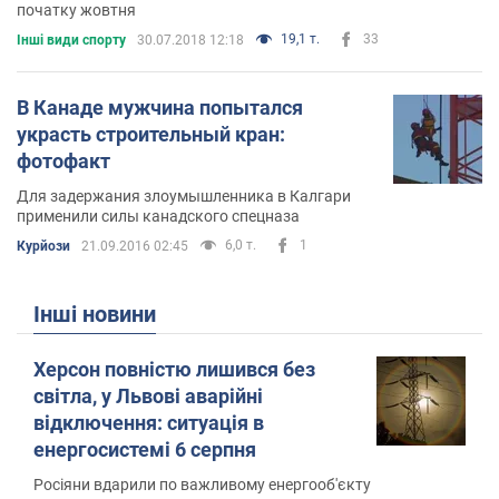
початку жовтня
19,1 т.
33
Інші види спорту
30.07.2018 12:18
В Канаде мужчина попытался
украсть строительный кран:
фотофакт
Для задержания злоумышленника в Калгари
применили силы канадского спецназа
6,0 т.
1
Курйози
21.09.2016 02:45
Інші новини
Херсон повністю лишився без
світла, у Львові аварійні
відключення: ситуація в
енергосистемі 6 серпня
Росіяни вдарили по важливому енергооб'єкту