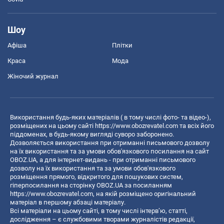
Шоу
Афіша
Плітки
Краса
Мода
Жіночий журнал
Використання будь-яких матеріалів ( в тому числі фото- та відео-),
розміщених на цьому сайті
https://www.obozrevatel.com
та всіх його
піддоменах, в будь-якому вигляді суворо заборонено.
Дозволяється використання при отриманні письмового дозволу
на їх використання та за умови обов'язкового посилання на сайт
OBOZ.UA, а для інтернет-видань - при отриманні письмового
дозволу на їх використання та за умови обов'язкового
розміщення прямого, відкритого для пошукових систем,
гіперпосилання на сторінку OBOZ.UA за посиланням
https://www.obozrevatel.com
, на якій розміщено оригінальний
матеріал в першому абзаці матеріалу.
Всі матеріали на цьому сайті, в тому числі інтерв’ю, статті,
дослідження – є службовими творами журналістів редакції,