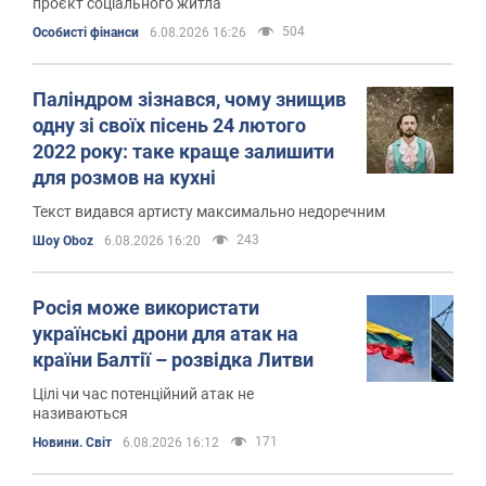
проєкт соціального житла
504
Особисті фінанси
6.08.2026 16:26
Паліндром зізнався, чому знищив
одну зі своїх пісень 24 лютого
2022 року: таке краще залишити
для розмов на кухні
Текст видався артисту максимально недоречним
243
Шоу Oboz
6.08.2026 16:20
Росія може використати
українські дрони для атак на
країни Балтії – розвідка Литви
Цілі чи час потенційний атак не
називаються
171
Новини. Світ
6.08.2026 16:12