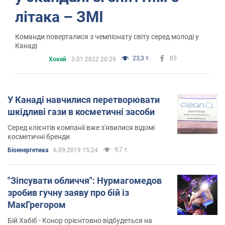
літака – ЗМІ
Команди поверталися з чемпіонату світу серед молоді у
Канаді
23,3 т.
85
Хокей
3.01.2022 20:29
У Канаді навчилися перетворювати
шкідливі гази в косметичні засоби
Серед клієнтів компанії вже з'явилися відомі
косметичні бренди
9,7 т.
Біоенергетика
6.09.2019 15:24
"Зіпсувати обличчя": Нурмагомедов
зробив гучну заяву про бій із
МакГрегором
Бій Хабіб - Конор орієнтовно відбудеться на