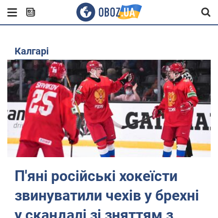
Калгарі
П'яні російські хокеїсти
звинуватили чехів у брехні
у скандалі зі зняттям з