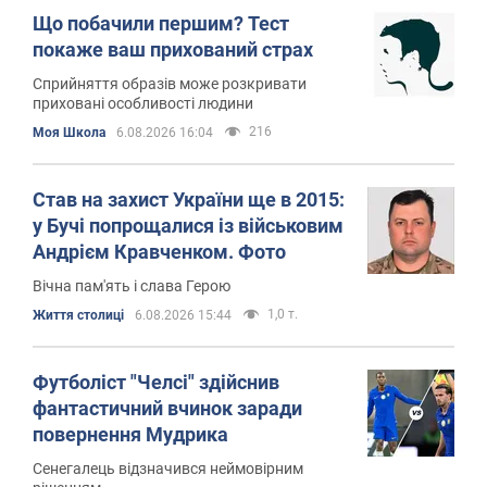
Що побачили першим? Тест
покаже ваш прихований страх
Сприйняття образів може розкривати
приховані особливості людини
216
Моя Школа
6.08.2026 16:04
Став на захист України ще в 2015:
у Бучі попрощалися із військовим
Андрієм Кравченком. Фото
Вічна пам'ять і слава Герою
1,0 т.
Життя столиці
6.08.2026 15:44
Футболіст "Челсі" здійснив
фантастичний вчинок заради
повернення Мудрика
Сенегалець відзначився неймовірним