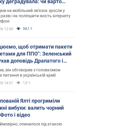
ку деградувала: чи варто
житись на ціни
іни на мобільний зв'язок зросли у
 разів і як поліпшити якість інтернету
ефоні
34,1 т.
26 12:00
цюємо, щоб отримати пакети
кетами для ППО": Зеленський
ухав доповідь Драпатого і
сував нові кроки
а, він обговорив з головкомом
і питання в українській армії
1,0 т.
26 14:51
упованій Ялті прогриміли
жні вибухи: валить чорний
Фото і відео
 ймовірно, опинилося під атакою