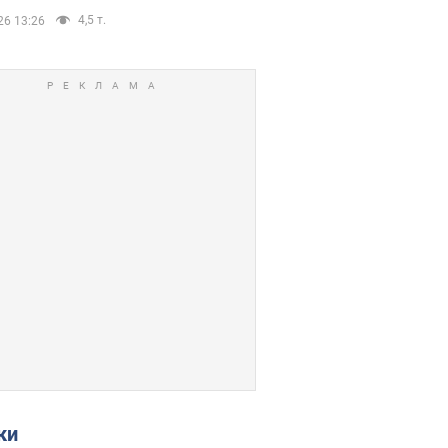
4,5 т.
26 13:26
ки