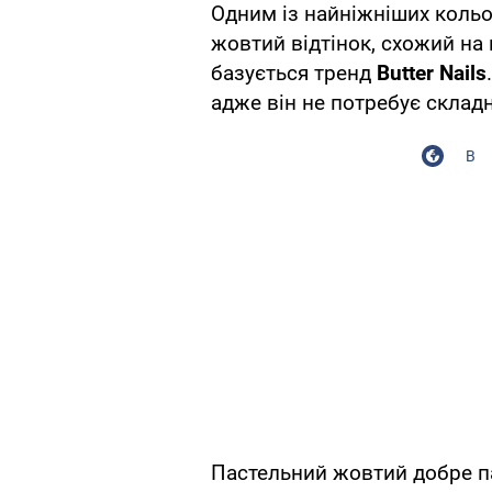
Одним із найніжніших коль
жовтий відтінок, схожий на
базується тренд
Butter Nails
адже він не потребує склад
В
Пастельний жовтий добре пас