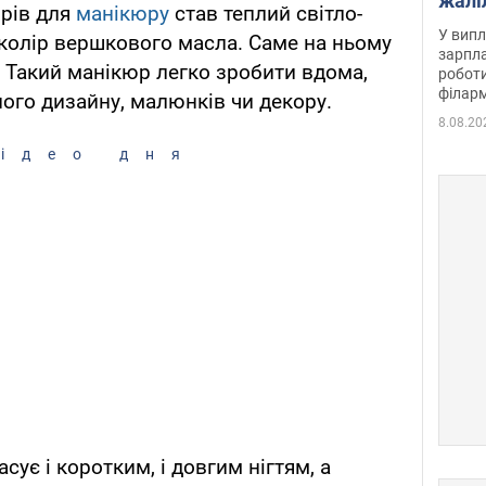
жалі
орів для
манікюру
став теплий світло-
отри
У випл
 колір вершкового масла. Саме на ньому
зарпла
. Такий манікюр легко зробити вдома,
роботи
філарм
ного дизайну, малюнків чи декору.
8.08.20
ідео дня
ує і коротким, і довгим нігтям, а