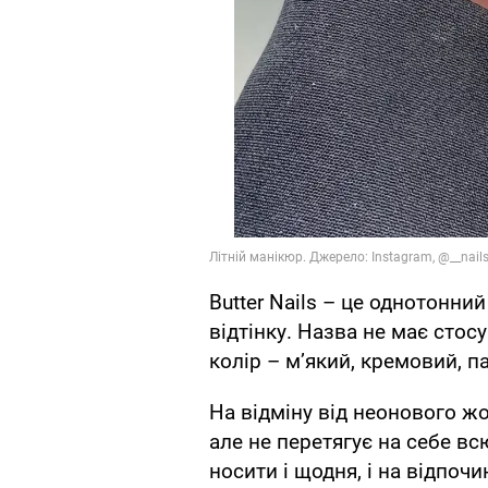
Butter Nails – це однотонни
відтінку. Назва не має стос
колір – м’який, кремовий, п
На відміну від неонового жов
але не перетягує на себе в
носити і щодня, і на відпоч