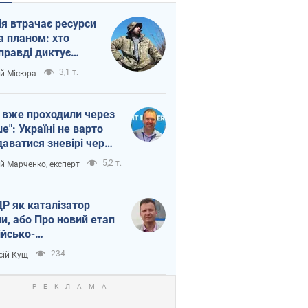
ія втрачає ресурси
а планом: хто
правді диктує
п війни
3,1 т.
ій Місюра
 вже проходили через
ше": Україні не варто
даватися зневірі через
етний терор
5,2 т.
ій Марченко, експерт
Р як каталізатор
ни, або Про новий етап
ійсько-
нічнокорейського
234
сій Кущ
зу