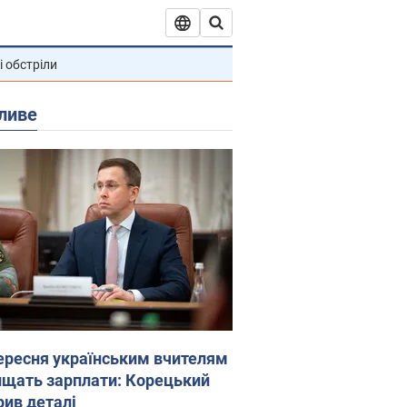
і обстріли
ливе
вересня українським вчителям
ищать зарплати: Корецький
рив деталі