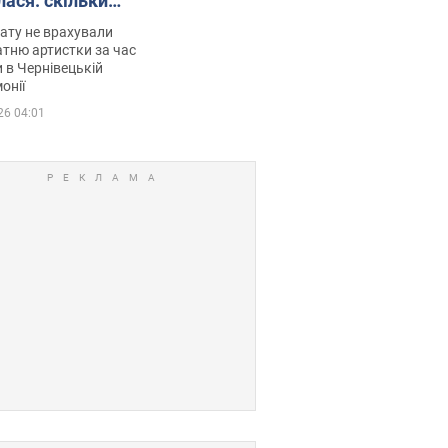
лася: скільки
мувала співачка
ату не врахували
тню артистки за час
 в Чернівецькій
онії
26 04:01