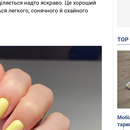
діляється надто яскраво. Це хороший
ться легкого, сонячного й охайного
TO
Мобі
тариф