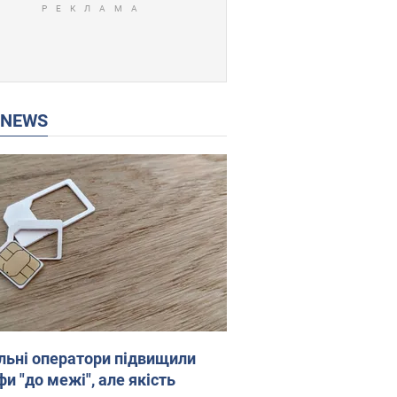
P NEWS
льні оператори підвищили
и "до межі", але якість