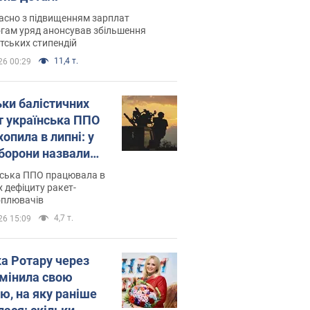
асно з підвищенням зарплат
гам уряд анонсував збільшення
тських стипендій
11,4 т.
26 00:29
ьки балістичних
т українська ППО
опила в липні: у
борони назвали
у
нська ППО працювала в
 дефіциту ракет-
оплювачів
4,7 т.
26 15:09
ка Ротару через
змінила свою
ю, на яку раніше