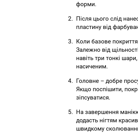
форми.
Після цього слід нане
пластину від фарбува
Коли базове покриття
Залежно від щільност
навіть три тонкі шари
насиченим.
Головне – добре прос
Якщо поспішити, покр
зіпсуватися.
На завершення манікю
додасть нігтям краси
швидкому сколюванню