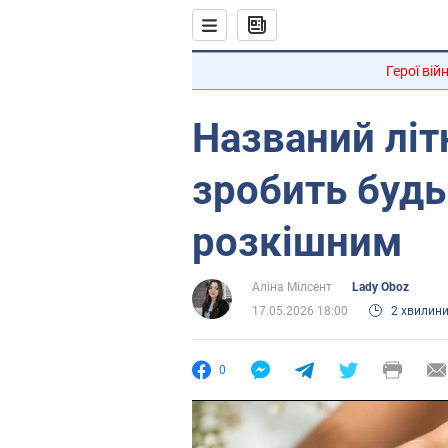
Герої вій
Названий літн
зробить буд
розкішним
Аліна Мілсент
Lady Oboz
17.05.2026 18:00
2 хвилин
0