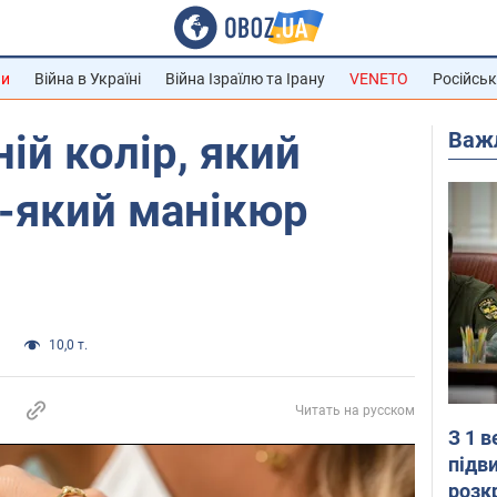
ни
Війна в Україні
Війна Ізраїлю та Ірану
VENETO
Російськ
Важ
ій колір, який
ь-який манікюр
и
10,0 т.
Читать на русском
З 1 
підв
розк