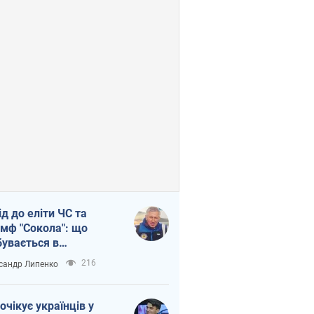
ід до еліти ЧС та
умф "Сокола": що
бувається в
аїнському хокеї
216
сандр Липенко
очікує українців у