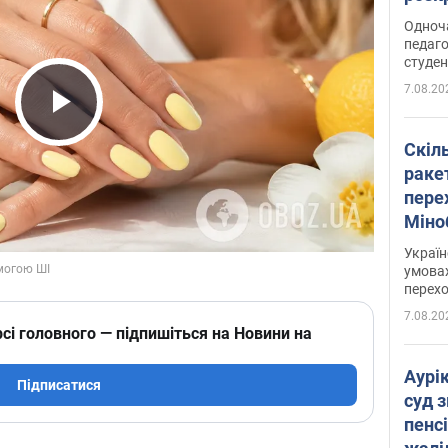
Одноч
педаго
студен
7.08.20
Play Video
Скіл
раке
перех
Міно
цифр
Украї
умовах
перех
7.08.20
сі головного — підпишіться на Новини на
Аурі
Підписатися
суд 
пенсі