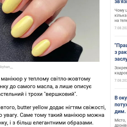
зв'яз
скар
Чому ц
кілька
на тел
7.08.20
"Пра
з ра
засл
анон
Зокрем
кадров
й манікюр у теплому світло-жовтому
7.08.20
унку до самого масла, а лише описує
астельний і трохи "вершковий".
В ок
поту
того, butter yellow додає нігтям свіжості,
дим. 
сю увагу. Саме тому такий манікюр можна
Місто,
инку, і з більш елегантними образами.
дронів