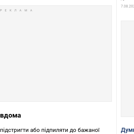
7.08.20
s вдома
Дум
 підстригти або підпиляти до бажаної