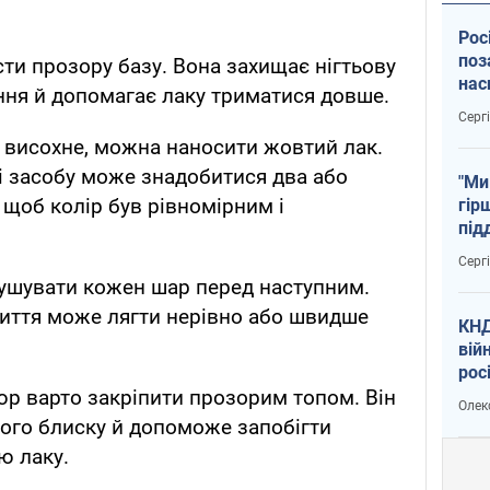
Рос
поз
сти прозору базу. Вона захищає нігтьову
нас
ння й допомагає лаку триматися довше.
тем
Серг
 висохне, можна наносити жовтий лак.
і засобу може знадобитися два або
"Ми
, щоб колір був рівномірним і
гір
під
рак
Серг
ушувати кожен шар перед наступним.
иття може лягти нерівно або швидше
КНД
вій
рос
пів
р варто закріпити прозорим топом. Він
Олек
сою
вого блиску й допоможе запобігти
 лаку.