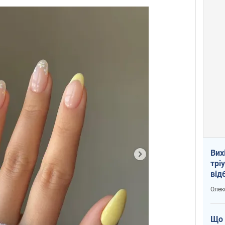
Вих
трі
від
укр
Олек
Що 