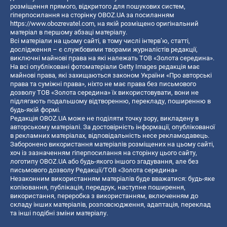
розміщення прямого, відкритого для пошукових систем,
гіперпосилання на сторінку OBOZ.UA за посиланням
https://www.obozrevatel.com
, на якій розміщено оригінальний
матеріал в першому абзаці матеріалу.
Всі матеріали на цьому сайті, в тому числі інтерв’ю, статті,
дослідження – є службовими творами журналістів редакції,
виключні майнові права на які належать ТОВ «Золота середина».
На всі опубліковані фотоматеріали Getty Images редакція має
майнові права, які захищаються законом України «Про авторські
права та суміжні права», ніхто не має права без письмового
дозволу ТОВ «Золота середина» їх використовувати, вони не
підлягають подальшому відтворенню, перекладу, поширенню в
будь-якій формі.
Редакція OBOZ.UA може не поділяти точку зору, викладену в
авторському матеріалі. За достовірність інформації, опублікованої
в рекламних матеріалах, відповідальність несе рекламодавець.
Заборонено використання матеріалів розміщених на цьому сайті,
хоч із зазначенням гіперпосилання на сторінку цього сайту,
логотипу OBOZ.UA або будь-якого іншого згадування, але без
письмового дозволу Редакції/ТОВ «Золота середина»
Незаконним використанням матеріалів буде вважатися: будь-яке
копiювання, публiкацiя, передрук, наступне поширення,
використання, переробка з використанням, включенням до
складу інших матеріалів, розповсюдження, адаптація, переклад
та інші подібні зміни матеріалу.