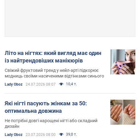
Літо на нігтях: який вигляд має один
із найтрендовіших манікюрів
Свіжий фруктовий тренд у нейл-арті підкорює
модниць своїми насиченими відтінками синього
10,4 т.
Lady Oboz
24.07.2026 08:07
Які нігті пасують жінкам за 50:
оптимальна довжина
Не потрібні довгі нарощені нігті або складний
дизайн
39,0 т.
Lady Oboz
23.07.2026 08:00