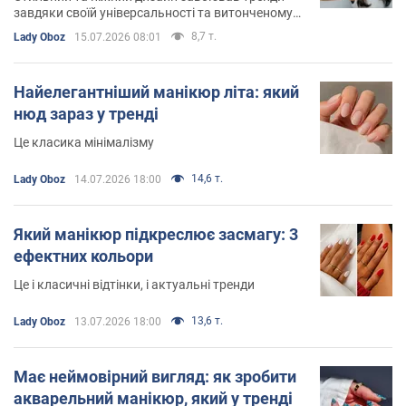
завдяки своїй універсальності та витонченому
мінімалізму
8,7 т.
Lady Oboz
15.07.2026 08:01
Найелегантніший манікюр літа: який
нюд зараз у тренді
Це класика мінімалізму
14,6 т.
Lady Oboz
14.07.2026 18:00
Який манікюр підкреслює засмагу: 3
ефектних кольори
Це і класичні відтінки, і актуальні тренди
13,6 т.
Lady Oboz
13.07.2026 18:00
Має неймовірний вигляд: як зробити
акварельний манікюр, який у тренді