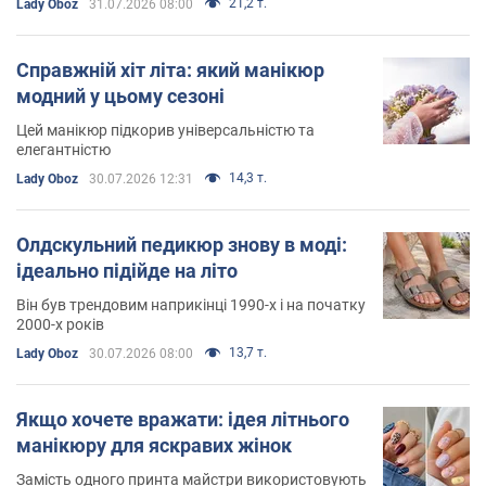
21,2 т.
Lady Oboz
31.07.2026 08:00
Справжній хіт літа: який манікюр
модний у цьому сезоні
Цей манікюр підкорив універсальністю та
елегантністю
14,3 т.
Lady Oboz
30.07.2026 12:31
Олдскульний педикюр знову в моді:
ідеально підійде на літо
Він був трендовим наприкінці 1990-х і на початку
2000-х років
13,7 т.
Lady Oboz
30.07.2026 08:00
Якщо хочете вражати: ідея літнього
манікюру для яскравих жінок
Замість одного принта майстри використовують