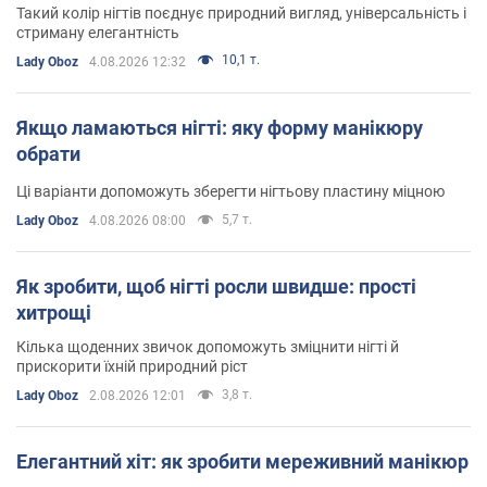
Такий колір нігтів поєднує природний вигляд, універсальність і
стриману елегантність
10,1 т.
Lady Oboz
4.08.2026 12:32
Якщо ламаються нігті: яку форму манікюру
обрати
Ці варіанти допоможуть зберегти нігтьову пластину міцною
5,7 т.
Lady Oboz
4.08.2026 08:00
Як зробити, щоб нігті росли швидше: прості
хитрощі
Кілька щоденних звичок допоможуть зміцнити нігті й
прискорити їхній природний ріст
3,8 т.
Lady Oboz
2.08.2026 12:01
Елегантний хіт: як зробити мереживний манікюр