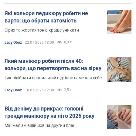
Які кольори педикюру робити не
варто: що обрати натомість
Сірих та жовтих тонів краще уникати
8,0 т.
Lady Oboz
22.07.2026 18:00
Який манікюр робити після 40:
кольори, що перетворять вас на зірку
І як підібрати правильний відтінок саме для себе
2,5 т.
Lady Oboz
18.07.2026 12:30
Від деніму до прикрас: головні
тренди манікюру на літо 2026 року
Мінімалізм відійшов на другий план