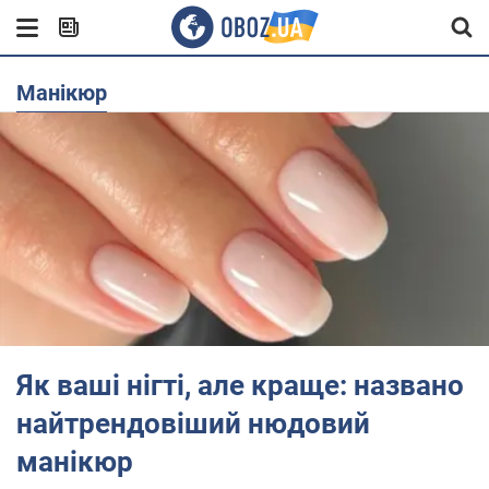
манікюр
Як ваші нігті, але краще: названо
найтрендовіший нюдовий
манікюр