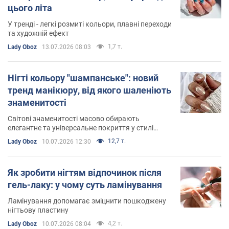
цього літа
У тренді - легкі розмиті кольори, плавні переходи
та художній ефект
1,7 т.
Lady Oboz
13.07.2026 08:03
Нігті кольору "шампанське": новий
тренд манікюру, від якого шаленіють
знаменитості
Світові знаменитості масово обирають
елегантне та універсальне покриття у стилі
"тихої розкоші"
12,7 т.
Lady Oboz
10.07.2026 12:30
Як зробити нігтям відпочинок після
гель-лаку: у чому суть ламінування
Ламінування допомагає зміцнити пошкоджену
нігтьову пластину
4,2 т.
Lady Oboz
10.07.2026 08:04