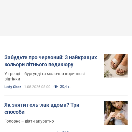
Забудьте про червоний: 3 найкращих
кольори літнього педикюру
У тренді – бургунді та молочно-коричневі
відтінки
20,4 т.
Lady Oboz
1.08.2026 08:00
Як зняти гель-лак вдома? Три
способи
Головне – діяти акуратно