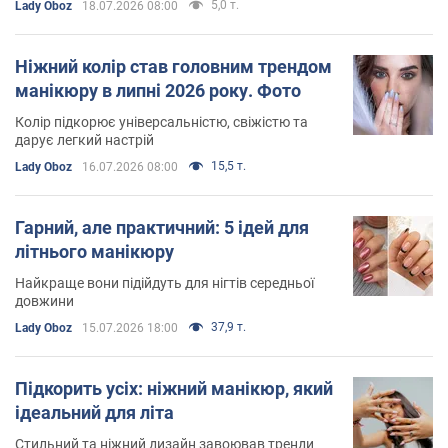
5,0 т.
Lady Oboz
18.07.2026 08:00
Ніжний колір став головним трендом
манікюру в липні 2026 року. Фото
Колір підкорює універсальністю, свіжістю та
дарує легкий настрій
15,5 т.
Lady Oboz
16.07.2026 08:00
Гарний, але практичний: 5 ідей для
літнього манікюру
Найкраще вони підійдуть для нігтів середньої
довжини
37,9 т.
Lady Oboz
15.07.2026 18:00
Підкорить усіх: ніжний манікюр, який
ідеальний для літа
Стильний та ніжний дизайн завоював тренди