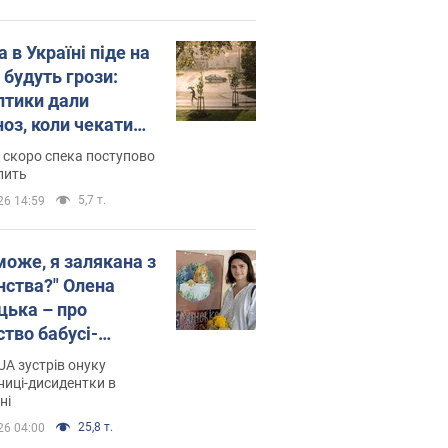
 в Україні піде на
 будуть грози:
птики дали
ноз, коли чекати
и погоди
 скоро спека поступово
пить
5,7 т.
26 14:59
може, я залякана з
нства?" Олена
цька – про
ство бабусі-
дентки Алли
A зустрів онуку
кої, критику
иці-дисидентки в
ні
ра Стуса та втечу
ртугалію з 5 дітьми
25,8 т.
26 04:00