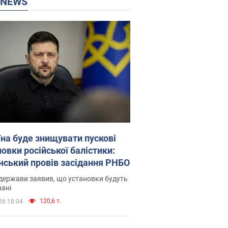
P NEWS
їна буде знищувати пускові
овки російської балістики:
нський провів засідання РНБО
держави заявив, що установки будуть
ані
120,6 т.
26 18:04