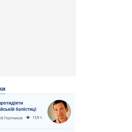
ки
протидіяти
ійській балістиці
13,9 т.
лій Портников