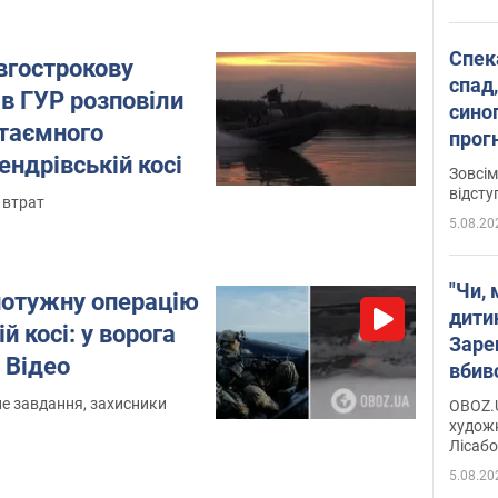
Спека
вгострокову
спад,
 в ГУР розповіли
сино
 таємного
прог
ендрівській косі
змін
Зовсім
відсту
 втрат
5.08.20
"Чи, 
потужну операцію
дити
й косі: у ворога
Заре
. Відео
вбив
диси
е завдання, захисники
OBOZ.U
Горсь
художн
Лісабо
Дмит
в По
5.08.20