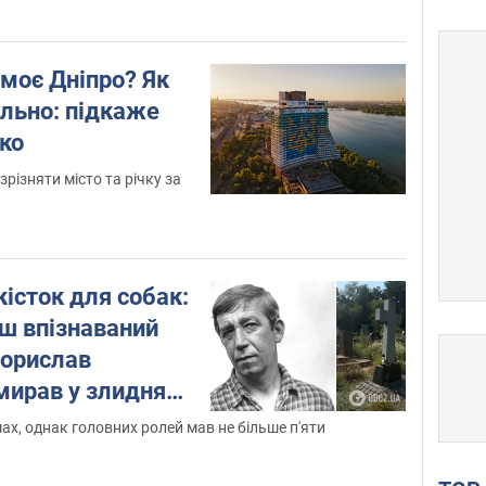
 моє Дніпро? Як
ильно: підкаже
ко
зрізняти місто та річку за
кісток для собак:
ш впізнаваний
Борислав
ирав у злиднях і
ає його скромна
мах, однак головних ролей мав не більше п'яти