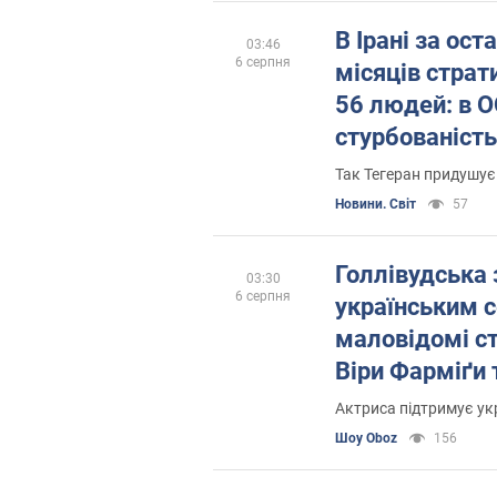
В Ірані за ост
03:46
6 серпня
місяців стра
56 людей: в 
стурбованість
Так Тегеран придушує
Новини. Світ
57
Голлівудська 
03:30
6 серпня
українським 
маловідомі с
Віри Фарміґи 
змушує амери
Актриса підтримує укр
забувати про 
Шоу Oboz
156