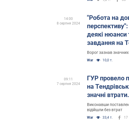
"Робота на до
14:00
8 серпня 2024
перспективу":
деякі нюанси
завдання на Т
Ворог зазнав значних
War
10,0 т.
ГУР провело 
09:11
7 серпня 2024
на Тендрівські
значні втрати
Виконавши поставлен
відійшли без втрат
War
33,4 т.
17