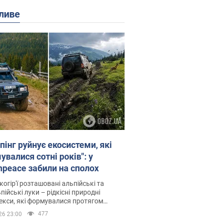
ливе
пінг руйнує екосистеми, які
валися сотні років": у
npeace забили на сполох
когір'ї розташовані альпійські та
пійські луки – рідкісні природні
си, які формувалися протягом
 років
477
26 23:00