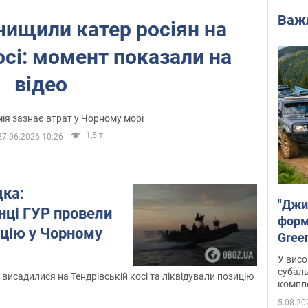
Важ
нищили катер росіян на
осі: момент показали на
відео
ія зазнає втрат у Чорному морі
1,5 т.
27.06.2026 10:26
дка:
"Джи
нці ГУР провели
форму
ацію у Чорному
Gree
У висо
субаль
 висадилися на Тендрівській косі та ліквідували позицію
комплек
сотень
5.08.20