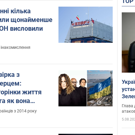
TO
анні кілька
тили щонайменше
ООН висловили
 інакомислення
зірка з
Укра
серцем:
устан
торінки життя
Зеле
та як вона
Глава 
канців не
аїнців з 2014 року
атаков
війну
5.08.20