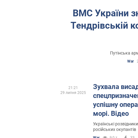
ВМС України з
Тендрівській к
Путінська арм
War
Зухвала виса
21:21
29 липня 2025
спецпризначе
успішну опер
морі. Відео
Українські розвідники
російських окупантів
War
9,0 т.
33