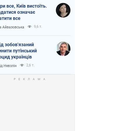
ри все, Київ вистоїть.
здатися означає
атити все
9,6 т.
а Айвазовська
ід зобов'язаний
инити путінський
оцид українців
2,6 т.
ід Невзлін