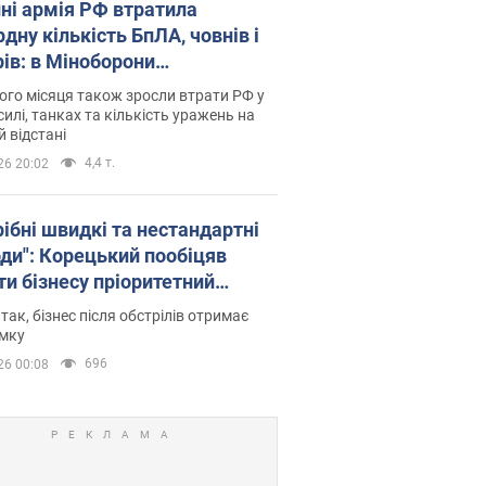
пні армія РФ втратила
дну кількість БпЛА, човнів і
рів: в Міноборони
люднили статистику
го місяця також зросли втрати РФ у
силі, танках та кількість уражень на
й відстані
4,4 т.
26 20:02
рібні швидкі та нестандартні
оди": Корецький пообіцяв
ти бізнесу пріоритетний
уп до наявних складських
 так, бізнес після обстрілів отримає
іщень
имку
696
26 00:08