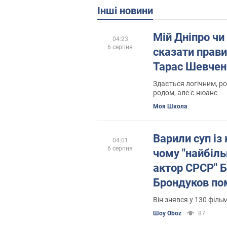
Інші новини
Мій Дніпро чи
04:23
6 серпня
сказати прав
Тарас Шевчен
Здається логічним, ро
родом, але є нюанс
Моя Школа
Варили суп із 
04:01
6 серпня
чому "найбіль
актор СРСР" 
Брондуков пом
який вигляд м
Він знявся у 130 філь
могила
Шоу Oboz
87