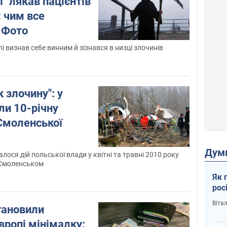
" лякав пацієнтів
: чим все
 Фото
пі визнав себе винним й зізнався в низці злочинів
 злочину": у
ли 10-річну
Смоленської
Дум
лося дій польської влади у квітні та травні 2010 року
 Смоленськом
Як 
рос
Віта
тановили
ропі мінімалку: