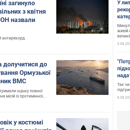
їні загинуло
У ли
рекор
ільних з квітня
кате
ООН назвали
опри
Минуло
живій 
великі
й антирекорд
5.08.20
"Пот
а долучитися до
підх
нування Ормузької
нада
ечник ВМС
дост
Так чи
прим
підтр
отримали оцінку повної
ня місій із протимінної
6.08.20
вчань Sea Breeze 2026
ловік у костюмі