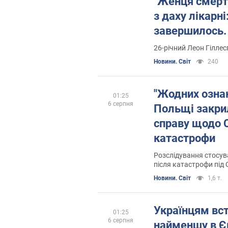
"Женця смерті
з даху лікарні
завершилось.
26-річний Леон Гіллес
Новини. Світ
240
"Жодних ознак
01:25
6 серпня
Польщі закри
справу щодо 
катастрофи
Розслідування стосува
після катастрофи під
Новини. Світ
1,6 т.
Українцям вс
01:25
6 серпня
найменшу в Єв