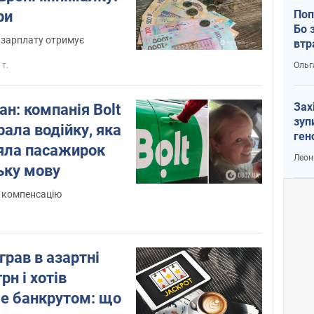
ри
Поп
Бо 
у зарплату отримує
втр
 т.
Ольг
Зах
н: компанія Bolt
зуп
ала водійку, яка
ген
аяла пасажирок
Леон
ьку мову
 компенсацію
грав в азартні
рн і хотів
бе банкрутом: що