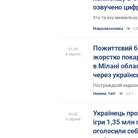
озвучено циф
Хто та яку мінімальн
Mакроекономіка
6,4
Пожиттєвий ба
01:09
6 серпня
жорстко покар
в Мілані обл
через українс
Постраждалій надали
Новини. Світ
3,4 т.
Українець про
00:52
6 серпня
ігри 1,35 млн г
оголосили се