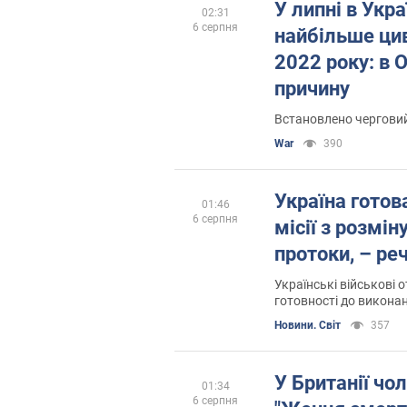
У липні в Укра
02:31
6 серпня
найбільше цив
2022 року: в 
причину
Встановлено чергови
War
390
Україна готов
01:46
6 серпня
місії з розмі
протоки, – р
Українські військові 
готовності до виконан
діяльності під час на
Новини. Світ
357
У Британії чо
01:34
6 серпня