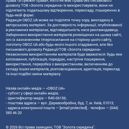
права та суміжні права», ніхто не має права без письмового
дозволу ТОВ «Золота середина» їх використовувати, вони не
підлягають подальшому відтворенню, перекладу, поширенню в
будь-якій формі.
Редакція OBOZ.UA може не поділяти точку зору, викладену в
авторському матеріалі. За достовірність інформації, опублікованої
в рекламних матеріалах, відповідальність несе рекламодавець.
Заборонено використання матеріалів розміщених на цьому сайті,
хоч із зазначенням гіперпосилання на сторінку цього сайту,
логотипу OBOZ.UA або будь-якого іншого згадування, але без
письмового дозволу Редакції/ТОВ «Золота середина»
Незаконним використанням матеріалів буде вважатися: будь-яке
копiювання, публiкацiя, передрук, наступне поширення,
використання, переробка з використанням, включенням до
складу інших матеріалів, розповсюдження, адаптація, переклад
та інші подібні зміни матеріалу.
Назва онлайн медіа — «OBOZ.UA»
- суб'єкт у сфері онлайн медіа;
- ідентифікатор медіа — R40-06156;
- поштова адреса — вул. Деревообробна, буд. 7, м. Київ, 01013;
- адреса електронної пошти —
[email protected]
; - телефон — (044)
585 46 20
© 2026 Всі права захищені, ТОВ "Золота середина".