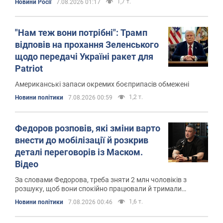
1,7 т.
Новини Росії
7.08.2026 01:17
"Нам теж вони потрібні": Трамп
відповів на прохання Зеленського
щодо передачі Україні ракет для
Patriot
Американські запаси окремих боєприпасів обмежені
1,2 т.
Новини політики
7.08.2026 00:59
Федоров розповів, які зміни варто
внести до мобілізації й розкрив
деталі переговорів із Маском.
Відео
За словами Федорова, треба зняти 2 млн чоловіків з
розшуку, щоб вони спокійно працювали й тримали
економіку
1,6 т.
Новини політики
7.08.2026 00:46