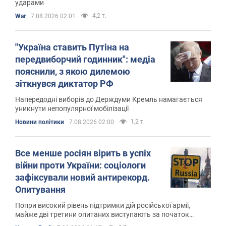
ударами
4,2 т.
War
7.08.2026 02:01
"Україна ставить Путіна на
передвиборчий годинник": медіа
пояснили, з якою дилемою
зіткнувся диктатор РФ
Напередодні виборів до Держдуми Кремль намагається
уникнути непопулярної мобілізації
1,2 т.
Новини політики
7.08.2026 02:00
Все менше росіян вірить в успіх
війни проти України: соціологи
зафіксували новий антирекорд.
Опитування
Попри високий рівень підтримки дій російської армії,
майже дві третини опитаних виступають за початок
мирних переговорів