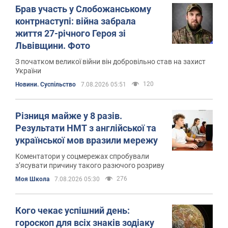
Брав участь у Слобожанському
контрнаступі: війна забрала
життя 27-річного Героя зі
Львівщини. Фото
З початком великої війни він добровільно став на захист
України
120
Новини. Суспільство
7.08.2026 05:51
Різниця майже у 8 разів.
Результати НМТ з англійської та
української мов вразили мережу
Коментатори у соцмережах спробували
з’ясувати причину такого разючого розриву
276
Моя Школа
7.08.2026 05:30
Кого чекає успішний день:
гороскоп для всіх знаків зодіаку