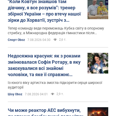
"Коли Ковтун знайшов там
дівчину, я все розумів": тренер
збірної України – про втечу нашої
зірки до Хорватії, зустріч з
росіянами на помості і нового
Тепер команду веде переможець Кубка світу в опорному
лідера
стрибку, а Міжнародна федерація гімнастики після
повернення всіх прав РФ вигадала покарання за протести
2,6 т.
Спорт Oboz
7.08.2026 04:30
Недосяжна красуня: як з роками
змінювалася Софія Ротару, в яку
закохувалися всі знайомі
чоловіки, та яке її справжнє
прізвище
Із юного віку артистка змогла підкорити серця широкої
аудиторії
2,9 т.
Шоу Oboz
7.08.2026 04:01
Чи може реактор АЕС вибухнути,