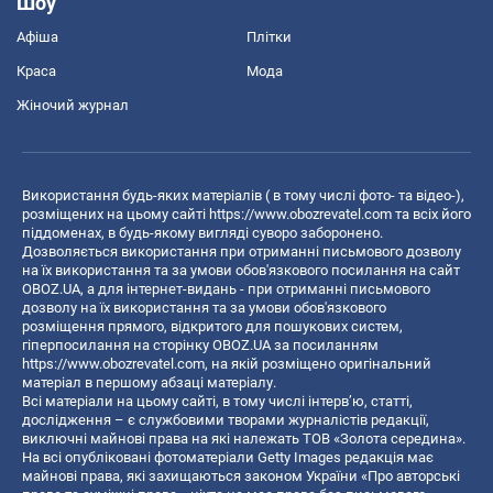
Шоу
Афіша
Плітки
Краса
Мода
Жіночий журнал
Використання будь-яких матеріалів ( в тому числі фото- та відео-),
розміщених на цьому сайті
https://www.obozrevatel.com
та всіх його
піддоменах, в будь-якому вигляді суворо заборонено.
Дозволяється використання при отриманні письмового дозволу
на їх використання та за умови обов'язкового посилання на сайт
OBOZ.UA, а для інтернет-видань - при отриманні письмового
дозволу на їх використання та за умови обов'язкового
розміщення прямого, відкритого для пошукових систем,
гіперпосилання на сторінку OBOZ.UA за посиланням
https://www.obozrevatel.com
, на якій розміщено оригінальний
матеріал в першому абзаці матеріалу.
Всі матеріали на цьому сайті, в тому числі інтерв’ю, статті,
дослідження – є службовими творами журналістів редакції,
виключні майнові права на які належать ТОВ «Золота середина».
На всі опубліковані фотоматеріали Getty Images редакція має
майнові права, які захищаються законом України «Про авторські