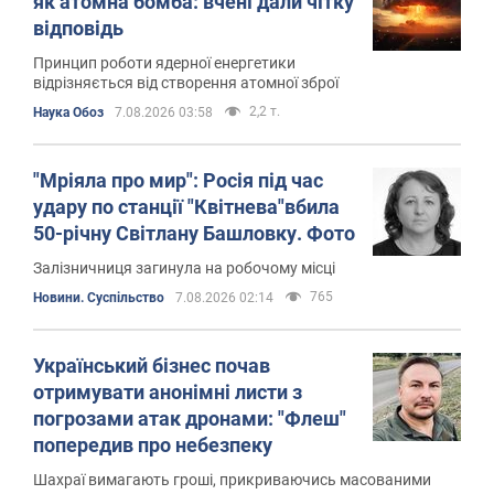
як атомна бомба: вчені дали чітку
відповідь
Принцип роботи ядерної енергетики
відрізняється від створення атомної зброї
2,2 т.
Наука Обоз
7.08.2026 03:58
"Мріяла про мир": Росія під час
удару по станції "Квітнева"вбила
50-річну Світлану Башловку. Фото
Залізничниця загинула на робочому місці
765
Новини. Суспільство
7.08.2026 02:14
Український бізнес почав
отримувати анонімні листи з
погрозами атак дронами: "Флеш"
попередив про небезпеку
Шахраї вимагають гроші, прикриваючись масованими