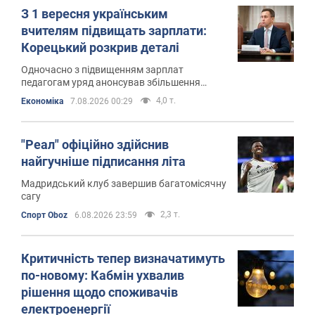
З 1 вересня українським
вчителям підвищать зарплати:
Корецький розкрив деталі
Одночасно з підвищенням зарплат
педагогам уряд анонсував збільшення
студентських стипендій
4,0 т.
Економіка
7.08.2026 00:29
"Реал" офіційно здійснив
найгучніше підписання літа
Мадридський клуб завершив багатомісячну
сагу
2,3 т.
Спорт Oboz
6.08.2026 23:59
Критичність тепер визначатимуть
по-новому: Кабмін ухвалив
рішення щодо споживачів
електроенергії