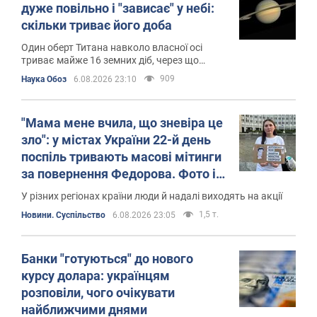
дуже повільно і "зависає" у небі:
скільки триває його доба
Один оберт Титана навколо власної осі
триває майже 16 земних діб, через що
Сатурн для частини його поверхні ніколи не
909
Наука Обоз
6.08.2026 23:10
заходить за горизонт
"Мама мене вчила, що зневіра це
зло": у містах України 22-й день
поспіль тривають масові мітинги
за повернення Федорова. Фото і
відео
У різних регіонах країни люди й надалі виходять на акції
1,5 т.
Новини. Суспільство
6.08.2026 23:05
Банки "готуються" до нового
курсу долара: українцям
розповіли, чого очікувати
найближчими днями