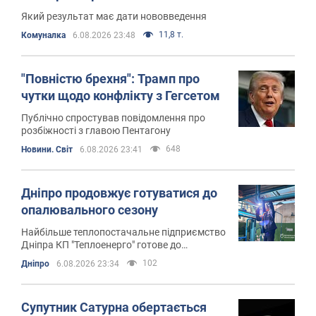
Який результат має дати нововведення
11,8 т.
Комуналка
6.08.2026 23:48
"Повністю брехня": Трамп про
чутки щодо конфлікту з Гегсетом
Публічно спростував повідомлення про
розбіжності з главою Пентагону
648
Новини. Світ
6.08.2026 23:41
Дніпро продовжує готуватися до
опалювального сезону
Найбільше теплопостачальне підприємство
Дніпра КП "Теплоенерго" готове до
опалювального сезону
102
Дніпро
6.08.2026 23:34
Супутник Сатурна обертається