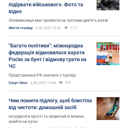
підірвати військового. Фото та
відео
Зловмисниця має провести за гратами дев’ять років
1,7 т.
Життя столиці
6.08.2026 13:53
"Багато політики": міжнародна
федерація відмовилася карати
Росію за бунт і відмову грати на
ЧС
Представники РФ знялися з турніру
954
Спорт Oboz
6.08.2026 13:44
Чим помити підлогу, щоб блистіла
від чистоти: домашній засіб
Інгредієнти прості та зазвичай їх можна
знайти на кухні