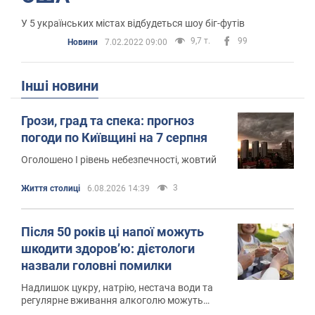
У 5 українських містах відбудеться шоу біг-футів
9,7 т.
99
Новини
7.02.2022 09:00
Інші новини
Грози, град та спека: прогноз
погоди по Київщині на 7 серпня
Оголошено І рівень небезпечності, жовтий
3
Життя столиці
6.08.2026 14:39
Після 50 років ці напої можуть
шкодити здоров’ю: дієтологи
назвали головні помилки
Надлишок цукру, натрію, нестача води та
регулярне вживання алкоголю можуть
негативно вплинути на здоров’я з віком