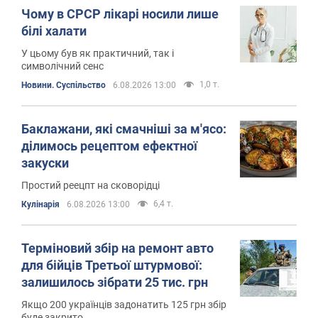
Чому в СРСР лікарі носили лише
білі халати
У цьому був як практичний, так і
символічний сенс
1,0 т.
Новини. Суспільство
6.08.2026 13:00
Баклажани, які смачніші за м'ясо:
ділимось рецептом ефектної
закуски
Простий реецпт на сковорідці
6,4 т.
Кулінарія
6.08.2026 13:00
Терміновий збір на ремонт авто
для бійців Третьої штурмової:
залишилось зібрати 25 тис. грн
Якщо 200 українців задонатить 125 грн збір
буде закрито