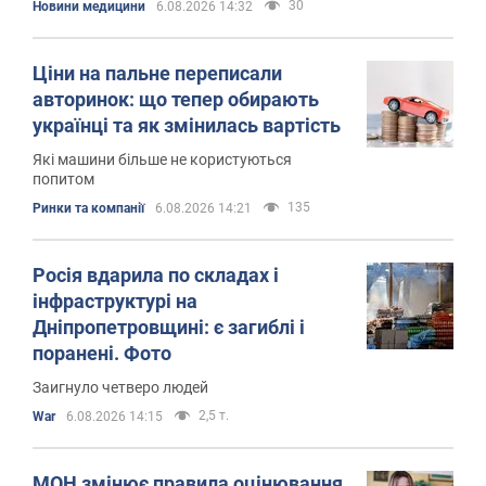
30
Новини медицини
6.08.2026 14:32
Ціни на пальне переписали
авторинок: що тепер обирають
українці та як змінилась вартість
Які машини більше не користуються
попитом
135
Ринки та компанії
6.08.2026 14:21
Росія вдарила по складах і
інфраструктурі на
Дніпропетровщині: є загиблі і
поранені. Фото
Заигнуло четверо людей
2,5 т.
War
6.08.2026 14:15
МОН змінює правила оцінювання