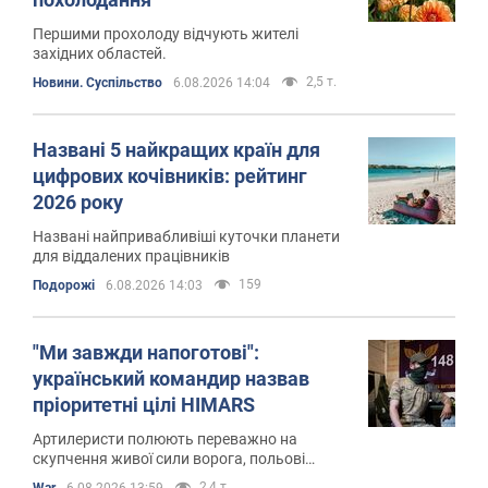
Першими прохолоду відчують жителі
західних областей.
2,5 т.
Новини. Суспільство
6.08.2026 14:04
Названі 5 найкращих країн для
цифрових кочівників: рейтинг
2026 року
Названі найпривабливіші куточки планети
для віддалених працівників
159
Подорожі
6.08.2026 14:03
"Ми завжди напоготові":
український командир назвав
пріоритетні цілі HIMARS
Артилеристи полюють переважно на
скупчення живої сили ворога, польові
склади та пункти управління дронами
2,4 т.
War
6.08.2026 13:59