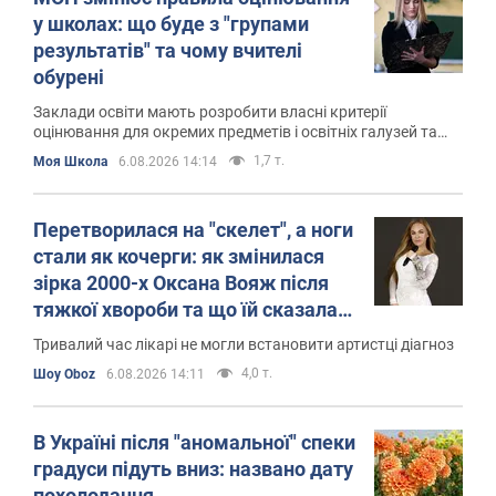
у школах: що буде з "групами
результатів" та чому вчителі
обурені
Заклади освіти мають розробити власні критерії
оцінювання для окремих предметів і освітніх галузей та
оприлюднити їх
1,7 т.
Моя Школа
6.08.2026 14:14
Перетворилася на "скелет", а ноги
стали як кочерги: як змінилася
зірка 2000-х Оксана Вояж після
тяжкої хвороби та що їй сказала
"відьма" в церкві
Тривалий час лікарі не могли встановити артистці діагноз
4,0 т.
Шоу Oboz
6.08.2026 14:11
В Україні після "аномальної" спеки
градуси підуть вниз: названо дату
похолодання