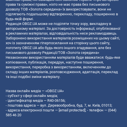
права та суміжні права», ніхто не має права без письмового
дозволу ТОВ «Золота середина» їх використовувати, вони не
підлягають подальшому відтворенню, перекладу, поширенню в
будь-якій формі.
Редакція OBOZ.UA може не поділяти точку зору, викладену в
авторському матеріалі. За достовірність інформації, опублікованої
в рекламних матеріалах, відповідальність несе рекламодавець.
Заборонено використання матеріалів розміщених на цьому сайті,
хоч із зазначенням гіперпосилання на сторінку цього сайту,
логотипу OBOZ.UA або будь-якого іншого згадування, але без
письмового дозволу Редакції/ТОВ «Золота середина»
Незаконним використанням матеріалів буде вважатися: будь-яке
копiювання, публiкацiя, передрук, наступне поширення,
використання, переробка з використанням, включенням до
складу інших матеріалів, розповсюдження, адаптація, переклад
та інші подібні зміни матеріалу.
Назва онлайн медіа — «OBOZ.UA»
- суб'єкт у сфері онлайн медіа;
- ідентифікатор медіа — R40-06156;
- поштова адреса — вул. Деревообробна, буд. 7, м. Київ, 01013;
- адреса електронної пошти —
[email protected]
; - телефон — (044)
585 46 20