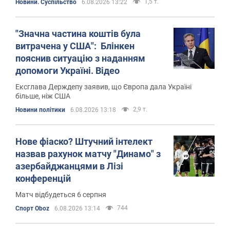
1,5 т.
Новини. Суспільство
6.08.2026 13:22
"Значна частина коштів була
витрачена у США": Блінкен
пояснив ситуацію з наданням
допомоги Україні. Відео
Ексглава Держдепу заявив, що Європа дала Україні
більше, ніж США
2,9 т.
Новини політики
6.08.2026 13:18
Нове фіаско? Штучний інтелект
назвав рахунок матчу "Динамо" з
азербайджанцями в Лізі
конференцій
Матч відбудеться 6 серпня
744
Спорт Oboz
6.08.2026 13:14