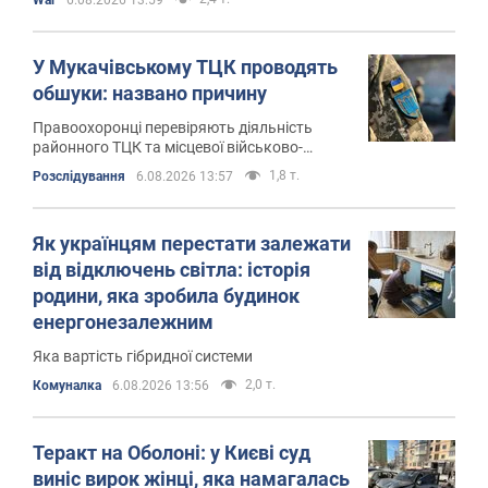
У Мукачівському ТЦК проводять
обшуки: названо причину
Правоохоронці перевіряють діяльність
районного ТЦК та місцевої військово-
лікарської комісії у межах кримінального
1,8 т.
Розслідування
6.08.2026 13:57
провадження
Як українцям перестати залежати
від відключень світла: історія
родини, яка зробила будинок
енергонезалежним
Яка вартість гібридної системи
2,0 т.
Комуналка
6.08.2026 13:56
Теракт на Оболоні: у Києві суд
виніс вирок жінці, яка намагалась