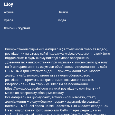
Шоу
Афіша
Плітки
Краса
Мода
Жіночий журнал
Використання будь-яких матеріалів ( в тому числі фото- та відео-),
розміщених на цьому сайті
https://www.obozrevatel.com
та всіх його
піддоменах, в будь-якому вигляді суворо заборонено.
Дозволяється використання при отриманні письмового дозволу
на їх використання та за умови обов'язкового посилання на сайт
OBOZ.UA, а для інтернет-видань - при отриманні письмового
дозволу на їх використання та за умови обов'язкового
розміщення прямого, відкритого для пошукових систем,
гіперпосилання на сторінку OBOZ.UA за посиланням
https://www.obozrevatel.com
, на якій розміщено оригінальний
матеріал в першому абзаці матеріалу.
Всі матеріали на цьому сайті, в тому числі інтерв’ю, статті,
дослідження – є службовими творами журналістів редакції,
виключні майнові права на які належать ТОВ «Золота середина».
На всі опубліковані фотоматеріали Getty Images редакція має
майнові права, які захищаються законом України «Про авторські