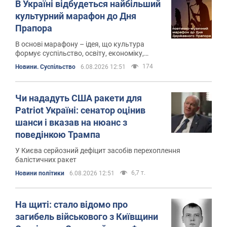
В Україні відбудеться найбільший
культурний марафон до Дня
Прапора
В основі марафону – ідея, що культура
формує суспільство, освіту, економіку,
підприємництво, історичну пам'ять і
174
Новини. Суспільство
6.08.2026 12:51
національну ідентичність
Чи нададуть США ракети для
Patriot Україні: сенатор оцінив
шанси і вказав на нюанс з
поведінкою Трампа
У Києва серйозний дефіцит засобів перехоплення
балістичних ракет
6,7 т.
Новини політики
6.08.2026 12:51
На щиті: стало відомо про
загибель військового з Київщини