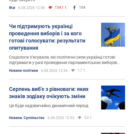
154,1 т.
104
War
6.08.2026 12:56
Чи підтримують українці
проведення виборів і за кого
готові голосувати: результати
опитування
Соціологи з’ясували, які політичні сили українці готові
підтримати у разі проведення парламентських виборів
найближчим часом
1,7 т.
Новини політики
6.08.2026 12:54
Серпень виб'є з рівноваги: яких
знаків зодіаку очікують зміни
Це буде надзвичайно динамічний період
3,3 т.
Новини. Суспільство
6.08.2026 12:53