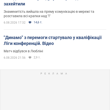
захейтили
Знаменитість вийшла на пряму комунікацію в мережі та
розставила всі крапки над "і"
14,6 т.
6.08.2026 17:32
"Динамо" з перемоги стартувало у кваліфікації
Ліги конференцій. Відео
Матч відбувся в Любліні
2,9 т.
6.08.2026 21:56