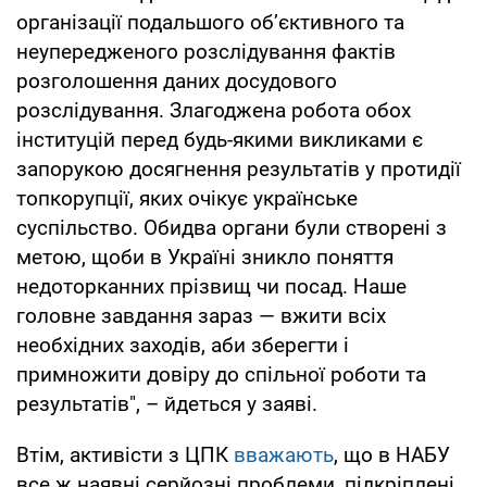
організації подальшого об’єктивного та
неупередженого розслідування фактів
розголошення даних досудового
розслідування. Злагоджена робота обох
інституцій перед будь-якими викликами є
запорукою досягнення результатів у протидії
топкорупції, яких очікує українське
суспільство. Обидва органи були створені з
метою, щоби в Україні зникло поняття
недоторканних прізвищ чи посад. Наше
головне завдання зараз — вжити всіх
необхідних заходів, аби зберегти і
примножити довіру до спільної роботи та
результатів", – йдеться у заяві.
Втім, активісти з ЦПК
вважають
, що в НАБУ
все ж наявні серйозні проблеми, підкріплені