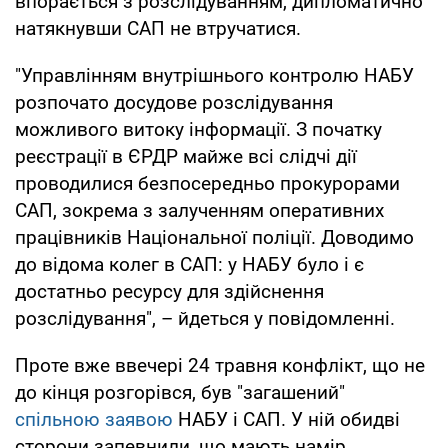
впорається з розслідуванням, дипломатично
натякнувши САП не втручатися.
"Управлінням внутрішнього контролю НАБУ
розпочато досудове розслідування
можливого витоку інформації. З початку
реєстрації в ЄРДР майже всі слідчі дії
проводилися безпосередньо прокурорами
САП, зокрема з залученням оперативних
працівників Національної поліції. Доводимо
до відома колег в САП: у НАБУ було і є
достатньо ресурсу для здійснення
розслідування", – йдеться у повідомленні.
Проте вже ввечері 24 травня конфлікт, що не
до кінця розгорівся, був "загашений"
спільною заявою
НАБУ і САП. У ній обидві
сторони запевнили, що мають намір