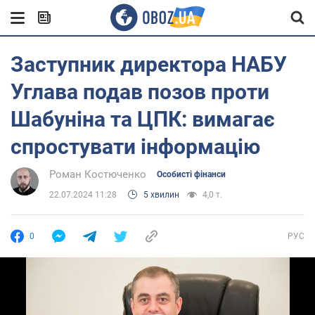
Заступник директора НАБУ
Углава подав позов проти
Шабуніна та ЦПК: вимагає
спростувати інформацію
Роман Костюченко
Особисті фінанси
22.07.2024 11:28
5 хвилин
4,0 т.
0
РУС