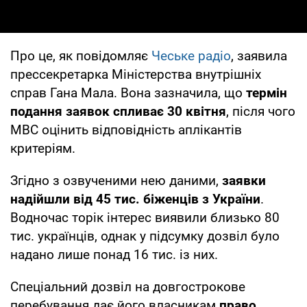
Про це, як повідомляє
Чеське радіо
, заявила
прессекретарка Міністерства внутрішніх
справ Гана Мала. Вона зазначила, що
термін
подання заявок спливає 30 квітня
, після чого
МВС оцінить відповідність аплікантів
критеріям.
Згідно з озвученими нею даними,
заявки
надійшли від 45 тис. біженців з України
.
Водночас торік інтерес виявили близько 80
тис. українців, однак у підсумку дозвіл було
надано лише понад 16 тис. із них.
Спеціальний дозвіл на довгострокове
перебування дає його власникам
право