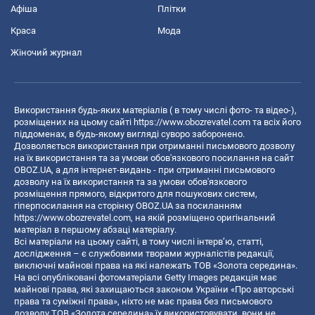
Афіша
Плітки
Краса
Мода
Жіночий журнал
Використання будь-яких матеріалів ( в тому числі фото- та відео-),
розміщених на цьому сайті
https://www.obozrevatel.com
та всіх його
піддоменах, в будь-якому вигляді суворо заборонено.
Дозволяється використання при отриманні письмового дозволу
на їх використання та за умови обов'язкового посилання на сайт
OBOZ.UA, а для інтернет-видань - при отриманні письмового
дозволу на їх використання та за умови обов'язкового
розміщення прямого, відкритого для пошукових систем,
гіперпосилання на сторінку OBOZ.UA за посиланням
https://www.obozrevatel.com
, на якій розміщено оригінальний
матеріал в першому абзаці матеріалу.
Всі матеріали на цьому сайті, в тому числі інтерв’ю, статті,
дослідження – є службовими творами журналістів редакції,
виключні майнові права на які належать ТОВ «Золота середина».
На всі опубліковані фотоматеріали Getty Images редакція має
майнові права, які захищаються законом України «Про авторські
права та суміжні права», ніхто не має права без письмового
дозволу ТОВ «Золота середина» їх використовувати, вони не