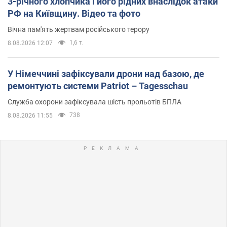
3-річного хлопчика і його рідних внаслідок атаки
РФ на Київщину. Відео та фото
Вічна пам'ять жертвам російського терору
1,6 т.
8.08.2026 12:07
У Німеччині зафіксували дрони над базою, де
ремонтують системи Patriot – Tagesschau
Служба охорони зафіксувала шість прольотів БПЛА
738
8.08.2026 11:55