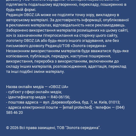
підлягають подальшому відтворенню, перекладу, поширенню в
будь-якій формі.
Редакція OBOZ.UA може не поділяти точку зору, викладену в
авторському матеріалі. За достовірність інформації, опублікованої
в рекламних матеріалах, відповідальність несе рекламодавець.
Заборонено використання матеріалів розміщених на цьому сайті,
хоч із зазначенням гіперпосилання на сторінку цього сайту,
логотипу OBOZ.UA або будь-якого іншого згадування, але без
письмового дозволу Редакції/ТОВ «Золота середина»
Незаконним використанням матеріалів буде вважатися: будь-яке
копiювання, публiкацiя, передрук, наступне поширення,
використання, переробка з використанням, включенням до
складу інших матеріалів, розповсюдження, адаптація, переклад
та інші подібні зміни матеріалу.
Назва онлайн медіа — «OBOZ.UA»
- суб'єкт у сфері онлайн медіа;
- ідентифікатор медіа — R40-06156;
- поштова адреса — вул. Деревообробна, буд. 7, м. Київ, 01013;
- адреса електронної пошти —
[email protected]
; - телефон — (044)
585 46 20
© 2026 Всі права захищені, ТОВ "Золота середина".