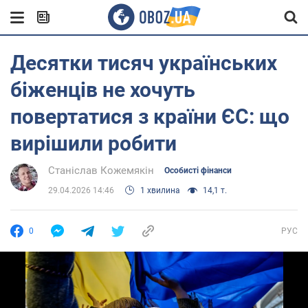
Десятки тисяч українських
біженців не хочуть
повертатися з країни ЄС: що
вирішили робити
Станіслав Кожемякін
Особисті фінанси
29.04.2026 14:46
1 хвилина
14,1 т.
0
РУС