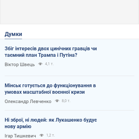
Думки
Збіг інтересів двох цинічних гравців чи
таємний план Трампа і Путіна?
Віктор Швець
4,1 т.
Мінськ готується до функціонування в
умовах масштабної воєнної кризи
Олександр Левченко
8,0 т.
Ні зброї, ні людей: як Лукашенко будує
нову армію
Ігар Тишкевич
1,2 т.