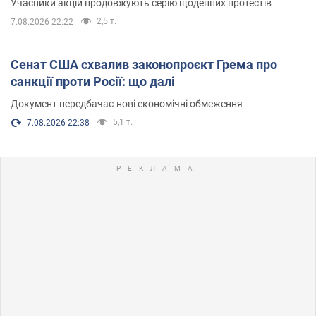
Учасники акцій продовжують серію щоденних протестів
2,5 т.
7.08.2026 22:22
Сенат США схвалив законопроєкт Грема про
санкції проти Росії: що далі
Документ передбачає нові економічні обмеження
5,1 т.
7.08.2026 22:38