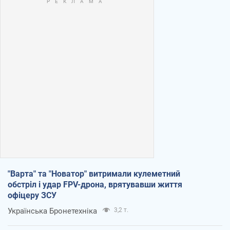
"Варта" та "Новатор" витримали кулеметний
обстріл і удар FPV-дрона, врятувавши життя
офіцеру ЗСУ
Українська Бронетехніка
3,2 т.