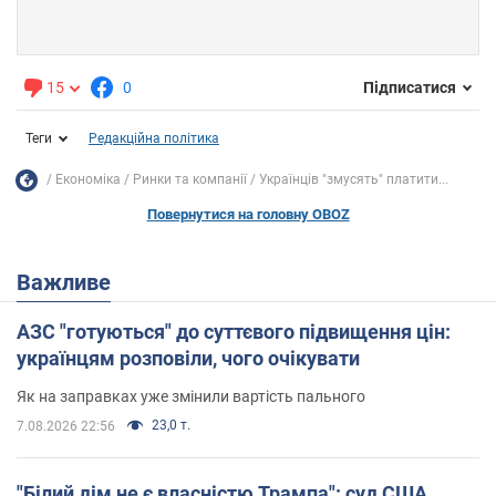
15
0
Підписатися
Теги
Редакційна політика
Економіка
Ринки та компанії
Українців "змусять" платити...
Повернутися на головну OBOZ
Важливе
АЗС "готуються" до суттєвого підвищення цін:
українцям розповіли, чого очікувати
Як на заправках уже змінили вартість пального
23,0 т.
7.08.2026 22:56
"Білий дім не є власністю Трампа": суд США