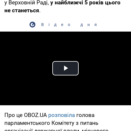
у Верховній Раді,
у найближчі 5 років цього
не станеться
.
Відео дня
Play Video
Про це OBOZ.UA
розповіла
голова
парламентського Комітету з питань
організації державної влади, місцевого