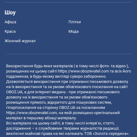
Шоу
Афіша
Плітки
Краса
Мода
Жіночий журнал
Використання будь-яких матеріалів ( в тому числі фото- та відео-),
розміщених на цьому сайті
https://www.obozrevatel.com
та всіх його
піддоменах, в будь-якому вигляді суворо заборонено.
Дозволяється використання при отриманні письмового дозволу
на їх використання та за умови обов'язкового посилання на сайт
OBOZ.UA, а для інтернет-видань - при отриманні письмового
дозволу на їх використання та за умови обов'язкового
розміщення прямого, відкритого для пошукових систем,
гіперпосилання на сторінку OBOZ.UA за посиланням
https://www.obozrevatel.com
, на якій розміщено оригінальний
матеріал в першому абзаці матеріалу.
Всі матеріали на цьому сайті, в тому числі інтерв’ю, статті,
дослідження – є службовими творами журналістів редакції,
виключні майнові права на які належать ТОВ «Золота середина».