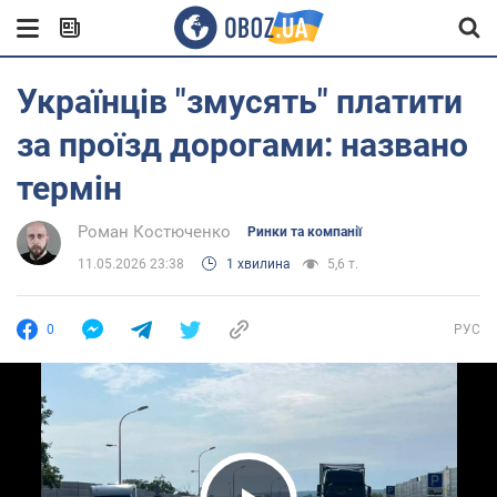
Українців "змусять" платити
за проїзд дорогами: названо
термін
Роман Костюченко
Ринки та компанії
11.05.2026 23:38
1 хвилина
5,6 т.
0
РУС