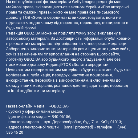
На всі опубліковані фотоматеріали Getty Images редакція має
майнові права, які захищаються законом України «Про авторські
права та суміжні права», ніхто не має права без письмового
дозволу ТОВ «Золота середина» їх використовувати, вони не
підлягають подальшому відтворенню, перекладу, поширенню в
будь-якій формі.
Редакція OBOZ.UA може не поділяти точку зору, викладену в
авторському матеріалі. За достовірність інформації, опублікованої
в рекламних матеріалах, відповідальність несе рекламодавець.
Заборонено використання матеріалів розміщених на цьому сайті,
хоч із зазначенням гіперпосилання на сторінку цього сайту,
логотипу OBOZ.UA або будь-якого іншого згадування, але без
письмового дозволу Редакції/ТОВ «Золота середина»
Незаконним використанням матеріалів буде вважатися: будь-яке
копiювання, публiкацiя, передрук, наступне поширення,
використання, переробка з використанням, включенням до
складу інших матеріалів, розповсюдження, адаптація, переклад
та інші подібні зміни матеріалу.
Назва онлайн медіа — «OBOZ.UA»
- суб'єкт у сфері онлайн медіа;
- ідентифікатор медіа — R40-06156;
- поштова адреса — вул. Деревообробна, буд. 7, м. Київ, 01013;
- адреса електронної пошти —
[email protected]
; - телефон — (044)
585 46 20