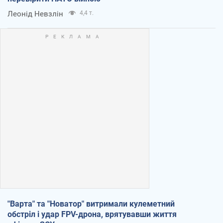
Леонід Невзлін
4,4 т.
"Варта" та "Новатор" витримали кулеметний
обстріл і удар FPV-дрона, врятувавши життя