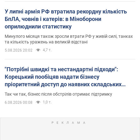
У липні армія РФ втратила рекордну кількість
БпЛА, човнів і катерів: в Міноборони
оприлюднили статистику
Минулого місяця також зросли втрати РФ у живій силі, танках
та кількість уражень на великій відстані
4,7 т.
5.08.2026 20:02
"Потрібні швидкі та нестандартні підходи":
Корецький пообіцяв надати бізнесу
пріоритетний доступ до наявних складських
приміщень
Так чи так, бізнес після обстрілів отримає підтримку
1,0 т.
6.08.2026 00:08