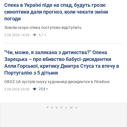
Спека в Україні піде на спад, будуть грози:
синоптики дали прогноз, коли чекати зміни
погоди
Зовсім скоро спека поступово відступить
6,1 т.
5.08.2026 14:59
"Чи, може, я залякана з дитинства?" Олена
Зарецька – про вбивство бабусі-дисидентки
Алли Горської, критику Дмитра Стуса та втечу в
Португалію з 5 дітьми
OBOZ.UA зустрів онуку художниці-дисидентки в Лісабоні
25,9 т.
5.08.2026 04:00