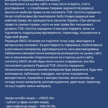
Всі матеріали на цьому сайті, в тому числі інтерв’ю, статті,
дослідження – є службовими творами журналістів редакції,
виключні майнові права на які належать ТОВ «Золота середина».
На всі опубліковані фотоматеріали Getty Images редакція має
майнові права, які захищаються законом України «Про авторські
права та суміжні права», ніхто не має права без письмового
дозволу ТОВ «Золота середина» їх використовувати, вони не
підлягають подальшому відтворенню, перекладу, поширенню в
будь-якій формі.
Редакція OBOZ.UA може не поділяти точку зору, викладену в
авторському матеріалі. За достовірність інформації, опублікованої
в рекламних матеріалах, відповідальність несе рекламодавець.
Заборонено використання матеріалів розміщених на цьому сайті,
хоч із зазначенням гіперпосилання на сторінку цього сайту,
логотипу OBOZ.UA або будь-якого іншого згадування, але без
письмового дозволу Редакції/ТОВ «Золота середина»
Незаконним використанням матеріалів буде вважатися: будь-яке
копiювання, публiкацiя, передрук, наступне поширення,
використання, переробка з використанням, включенням до
складу інших матеріалів, розповсюдження, адаптація, переклад
та інші подібні зміни матеріалу.
Назва онлайн медіа — «OBOZ.UA»
- суб'єкт у сфері онлайн медіа;
- ідентифікатор медіа — R40-06156;