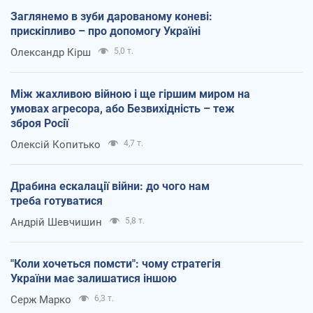
Заглянемо в зуби дарованому коневі:
прискіпливо – про допомогу Україні
Олександр Кірш
5,0 т.
Між жахливою війною і ще гіршим миром на
умовах агресора, або Безвихідність – теж
зброя Росії
Олексій Копитько
4,7 т.
Драбина ескалації війни: до чого нам
треба готуватися
Андрій Шевчишин
5,8 т.
"Коли хочеться помсти": чому стратегія
України має залишатися іншою
Серж Марко
6,3 т.