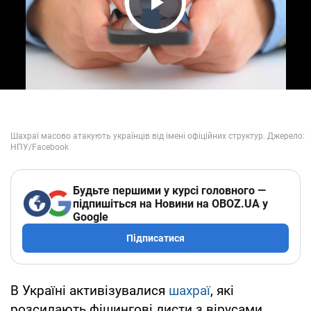
Play Video
Будьте першими у курсі головного —
підпишіться на Новини на OBOZ.UA у
Google
Підписатися
В Україні активізувалися
шахраї
, які
розсилають фішингові листи з вірусами,