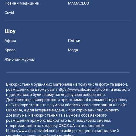
Новини медицини
MAMACLUB
Covid
Шоу
Афіша
Плітки
Краса
Мода
Жіночий журнал
Використання будь-яких матеріалів ( в тому числі фото- та відео-),
розміщених на цьому сайті
https://www.obozrevatel.com
та всіх його
піддоменах, в будь-якому вигляді суворо заборонено.
Дозволяється використання при отриманні письмового дозволу
на їх використання та за умови обов'язкового посилання на сайт
OBOZ.UA, а для інтернет-видань - при отриманні письмового
дозволу на їх використання та за умови обов'язкового
розміщення прямого, відкритого для пошукових систем,
гіперпосилання на сторінку OBOZ.UA за посиланням
https://www.obozrevatel.com
, на якій розміщено оригінальний
матеріал в першому абзаці матеріалу.