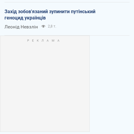
Захід зобов'язаний зупинити путінський
геноцид українців
Леонід Невзлін
2,8 т.