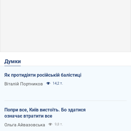
Думки
Як протидіяти російській балістиці
Віталій Портников
14,2 т.
Попри все, Київ вистоїть. Бо здатися
означає втратити все
Ольга Айвазовська
9,8 т.