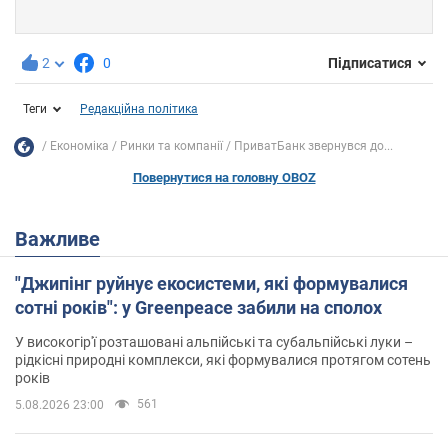
2
0
Підписатися
Теги
Редакційна політика
Економіка
Ринки та компанії
ПриватБанк звернувся до...
Повернутися на головну OBOZ
Важливе
"Джипінг руйнує екосистеми, які формувалися
сотні років": у Greenpeace забили на сполох
У високогір'ї розташовані альпійські та субальпійські луки –
рідкісні природні комплекси, які формувалися протягом сотень
років
561
5.08.2026 23:00