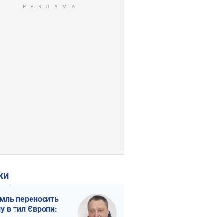
ки
мль переносить
ну в тил Європи: