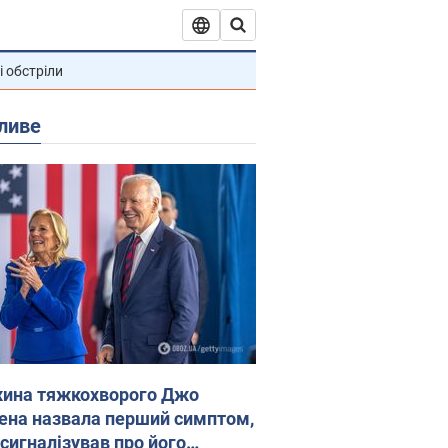
і обстріли
ливе
ина тяжкохворого Джо
ена назвала перший симптом,
 сигналізував про його