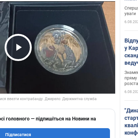
"агр
Спершу
уваги
6.08.20
Відп
у Ка
скан
Play Video
веду
захе
Знаме
пряму 
розста
6.08.20
"Дин
стар
сі головного — підпишіться на Новини на
квалі
конф
Підписатися