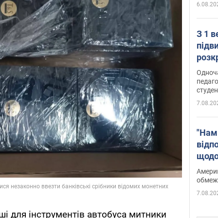
6.08.20
З 1 
підв
розк
Одноч
педаго
студен
7.08.20
"Нам
відп
щодо
Patri
Америк
обмеж
7.08.20
іші для інструментів автобуса митники