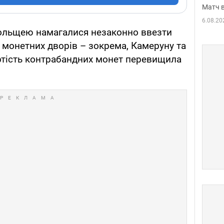
Матч в
6.08.20
Польщею намагалися незаконно ввезти
х монетних дворів – зокрема, Камеруну та
артість контрабандних монет перевищила