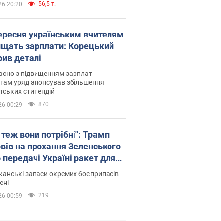
56,5 т.
26 20:20
вересня українським вчителям
ищать зарплати: Корецький
рив деталі
асно з підвищенням зарплат
гам уряд анонсував збільшення
тських стипендій
870
26 00:29
 теж вони потрібні": Трамп
овів на прохання Зеленського
 передачі Україні ракет для
ot
анські запаси окремих боєприпасів
ені
219
26 00:59