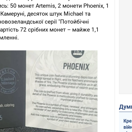
сь: 50 монет Artemis, 2 монети Phoenix, 1
Камеруні, десяток штук Michael та
 новозеландської серії "Потойбічні
вартість 72 срібних монет – майже 1,1
мленні.
Дум
Кре
вій