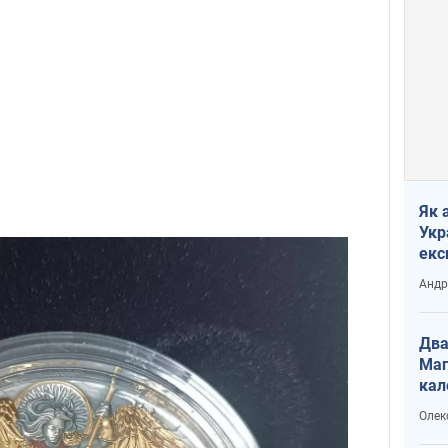
Як 
Укр
екс
наф
Андр
Два
Маг
кал
Олек