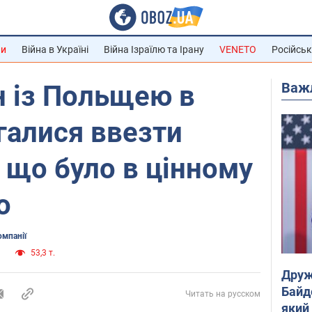
ни
Війна в Україні
Війна Ізраїлю та Ірану
VENETO
Російськ
Важ
н із Польщею в
галися ввезти
 що було в цінному
о
омпанії
и
53,3 т.
Друж
Байд
Читать на русском
який