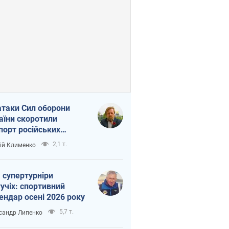
атаки Сил оборони
аїни скоротили
порт російських
топродуктів
2,1 т.
ій Клименко
 супертурніри
учіх: спортивний
ендар осені 2026 року
5,7 т.
сандр Липенко