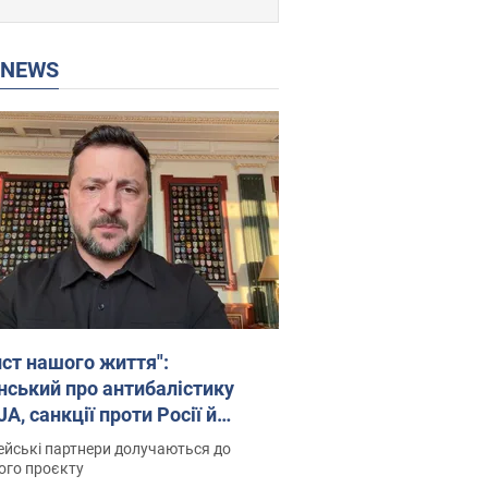
P NEWS
ист нашого життя":
нський про антибалістику
A, санкції проти Росії й
имку аграріїв. Відео
йські партнери долучаються до
ого проєкту