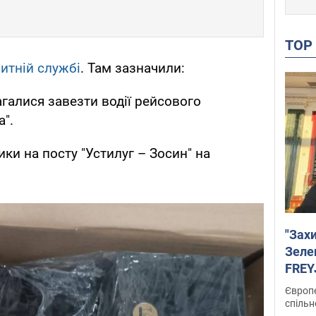
TO
тній службі
. Там зазначили:
галися завезти водії рейсового
а".
ки на посту "Устилуг – Зосин" на
"Зах
Зеле
FREYJ
підтр
Європе
спільн