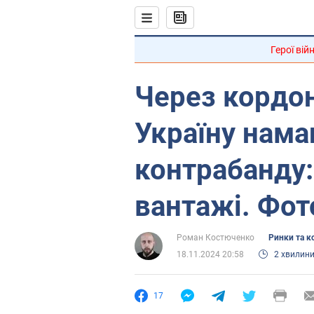
Герої вій
Через кордо
Україну нама
контрабанду:
вантажі. Фот
Роман Костюченко
Ринки та к
18.11.2024 20:58
2 хвилин
17