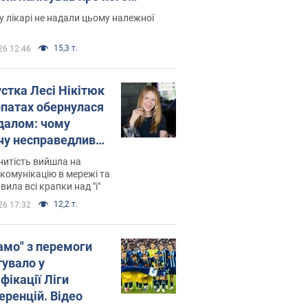
есивний" рак
 лікарі не надали цьому належної
15,3 т.
26 12:46
устка Лесі Нікітюк
рпатах обернулася
далом: чому
чу несправедливо
йтили
нитість вийшла на
комунікацію в мережі та
вила всі крапки над "і"
12,2 т.
26 17:32
амо" з перемоги
тувало у
фікації Ліги
еренцій. Відео