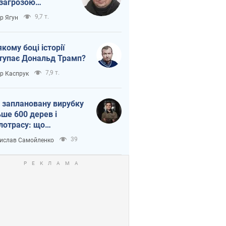
 загрозою
тична логістика
9,7 т.
ор Ягун
якому боці історії
тупає Дональд Трамп?
7,9 т.
ор Каспрук
 заплановану вирубку
ьше 600 дерев і
лотрасу: що
бувається на Теремках
39
ислав Самойленко
иєві